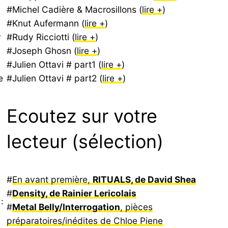
#Michel Cadière & Macrosillons (
lire +
)
#Knut Aufermann (
lire +
)
r
#Rudy Ricciotti (
lire +
)
#Joseph Ghosn (
lire +
)
#Julien Ottavi # part1 (
lire +
)
e
#Julien Ottavi # part2 (
lire +
)
Ecoutez sur votre
lecteur (sélection)
#
En avant première,
RITUALS, de David Shea
#
Density, de Rainier Lericolais
:
#
Metal Belly/Interrogation
, pièces
préparatoires/inédites de Chloe Piene