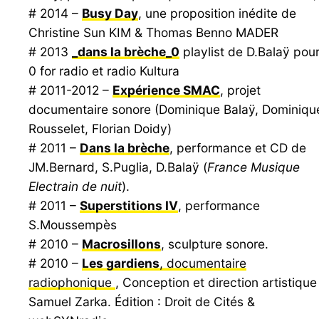
# 2014 –
Busy Day
, une proposition inédite de
Christine Sun KIM & Thomas Benno MADER
# 2013
_dans la brèche_0
playlist de D.Balaÿ pou
0 for radio et radio Kultura
# 2011-2012 –
Expérience SMAC
, projet
documentaire sonore (Dominique Balaÿ, Dominiqu
Rousselet, Florian Doidy)
# 2011 –
Dans la brèche
, performance et CD de
JM.Bernard, S.Puglia, D.Balaÿ (
France Musique
Electrain de nuit
).
# 2011 –
Superstitions IV
, performance
S.Moussempès
# 2010 –
Macrosillons
, sculpture sonore.
# 2010 –
Les gardiens
, documentaire
radiophonique
, Conception et direction artistique 
Samuel Zarka. Édition : Droit de Cités &