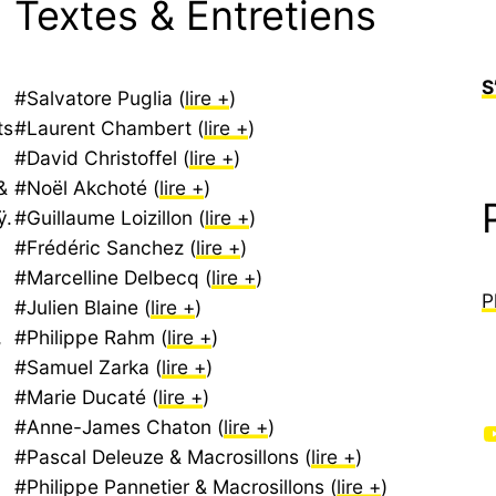
Textes & Entretiens
S
#Salvatore Puglia (
lire +
)
ts
#Laurent Chambert (
lire +
)
#David Christoffel (
lire +
)
&
#Noël Akchoté (
lire +
)
ÿ.
#Guillaume Loizillon (
lire +
)
#Frédéric Sanchez (
lire +
)
#Marcelline Delbecq (
lire +
)
P
#Julien Blaine (
lire +
)
,
#Philippe Rahm (
lire +
)
#Samuel Zarka (
lire +
)
#Marie Ducaté (
lire +
)
#Anne-James Chaton (
lire +
)
YouTube
#Pascal Deleuze & Macrosillons (
lire +
)
#Philippe Pannetier & Macrosillons (
lire +
)