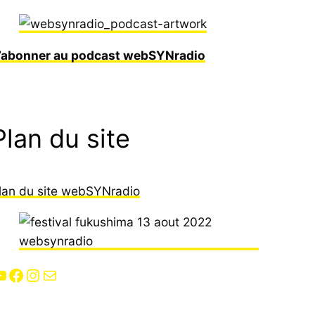
’abonner au podcast webSYNradio
Plan du site
lan du site webSYNradio
Facebook
Instagram
E-mail