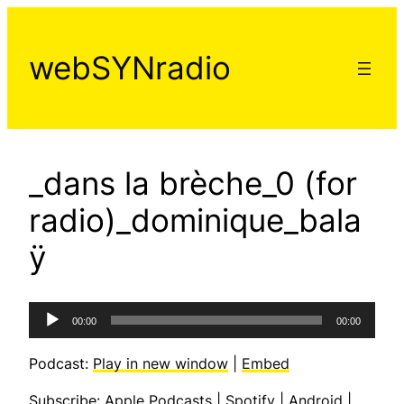
Aller
au
webSYNradio
contenu
_dans la brèche_0 (for
radio)_dominique_bala
ÿ
Lecteur
00:00
00:00
audio
Podcast:
Play in new window
|
Embed
Subscribe:
Apple Podcasts
|
Spotify
|
Android
|