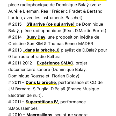
pièce radiophonique de Dominique Balaÿ (voix:
Aurélie Lierman, Réa : Frédéric Fradet & Bertand
Larrieu, avec les Instruments Baschet)
# 2015 –
S’il arrive (ce qui arrive)
de Dominique
Balaÿ, pièce radiophonique (Réa : D.Martin Borret)
# 2014 –
Busy Day
, une proposition inédite de
Christine Sun KIM & Thomas Benno MADER
# 2013
_dans la brèche_0
playlist de D.Balaÿ pour
0 for radio et radio Kultura
# 2011-2012 –
Expérience SMAC
, projet
documentaire sonore (Dominique Balaÿ,
Dominique Rousselet, Florian Doidy)
# 2011 –
Dans la brèche
, performance et CD de
JM.Bernard, S.Puglia, D.Balaÿ (
France Musique
Electrain de nuit
).
# 2011 –
Superstitions IV
, performance
S.Moussempès
# 2010 –
Macrosillons
, sculpture sonore.