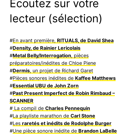
Ecoutez sur votre
lecteur (sélection)
#
En avant première,
RITUALS, de David Shea
#
Density, de Rainier Lericolais
#
Metal Belly/Interrogation
, pièces
préparatoires/inédites de Chloe Piene
#
Dermis
, un projet de Richard Garet
#
Pièces sonores inédites de
Kaffee Matthews
#
Essential UBU de John Zorn
#
Past Present Imperfect de Robin Rimbaud –
SCANNER
#
La compil de
Charles Pennequin
#
La playliste marathon de
Carl Stone
#
Les
raretés et inédits de Rodolphe Burger
#
Une pièce sonore inédite de
Brandon LaBelle