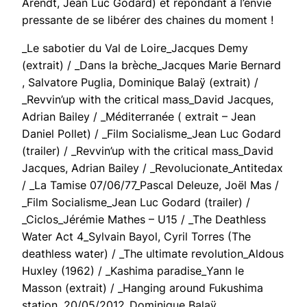
Arendt, Jean Luc Godard) et répondant à l’envie
pressante de se libérer des chaines du moment !
_Le sabotier du Val de Loire_Jacques Demy
(extrait) / _Dans la brèche_Jacques Marie Bernard
, Salvatore Puglia, Dominique Balaÿ (extrait) /
_Revvin’up with the critical mass_David Jacques,
Adrian Bailey / _Méditerranée ( extrait – Jean
Daniel Pollet) / _Film Socialisme_Jean Luc Godard
(trailer) / _Revvin’up with the critical mass_David
Jacques, Adrian Bailey / _Revolucionate_Antitedax
/ _La Tamise 07/06/77_Pascal Deleuze, Joël Mas /
_Film Socialisme_Jean Luc Godard (trailer) /
_Ciclos_Jérémie Mathes – U15 / _The Deathless
Water Act 4_Sylvain Bayol, Cyril Torres (The
deathless water) / _The ultimate revolution_Aldous
Huxley (1962) / _Kashima paradise_Yann le
Masson (extrait) / _Hanging around Fukushima
station, 20/05/2012_Dominique Balaÿ