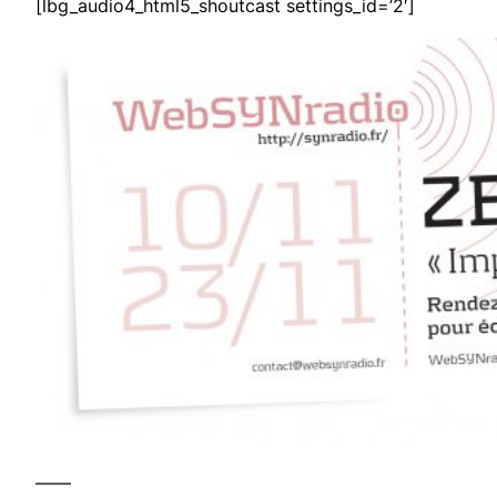
[lbg_audio4_html5_shoutcast settings_id=’2′]
——