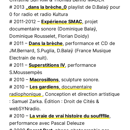
# 2013
_dans la brèche_0
playlist de D.Balaÿ pour
0 for radio et radio Kultura
# 2011-2012 –
Expérience SMAC
, projet
documentaire sonore (Dominique Balaÿ,
Dominique Rousselet, Florian Doidy)
# 2011 –
Dans la brèche
, performance et CD de
JM.Bernard, S.Puglia, D.Balaÿ (
France Musique
Electrain de nuit
).
# 2011 –
Superstitions IV
, performance
S.Moussempès
# 2010 –
Macrosillons
, sculpture sonore.
# 2010 –
Les gardiens
, documentaire
radiophonique
, Conception et direction artistique
: Samuel Zarka. Édition : Droit de Cités &
webSYNradio.
# 2010 –
La vraie de vrai histoire du souffflle
,
performance avec Pascal Deleuze