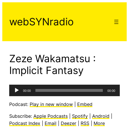
Aller
au
webSYNradio
contenu
Zeze Wakamatsu :
Implicit Fantasy
Lecteur
00:00
00:00
audio
Podcast:
Play in new window
|
Embed
Subscribe:
Apple Podcasts
|
Spotify
|
Android
|
Podcast Index
|
Email
|
Deezer
|
RSS
|
More