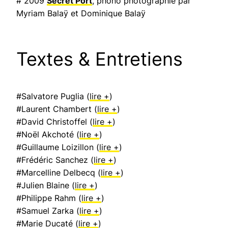
# 2009
Secret Port
, phono photographie par
Myriam Balaÿ et Dominique Balaÿ
Textes & Entretiens
#Salvatore Puglia (
lire +
)
#Laurent Chambert (
lire +
)
#David Christoffel (
lire +
)
#Noël Akchoté (
lire +
)
#Guillaume Loizillon (
lire +
)
#Frédéric Sanchez (
lire +
)
#Marcelline Delbecq (
lire +
)
#Julien Blaine (
lire +
)
#Philippe Rahm (
lire +
)
#Samuel Zarka (
lire +
)
#Marie Ducaté (
lire +
)