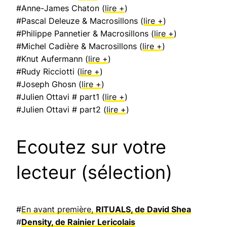
#Anne-James Chaton (
lire +
)
#Pascal Deleuze & Macrosillons (
lire +
)
#Philippe Pannetier & Macrosillons (
lire +
)
#Michel Cadière & Macrosillons (
lire +
)
#Knut Aufermann (
lire +
)
#Rudy Ricciotti (
lire +
)
#Joseph Ghosn (
lire +
)
#Julien Ottavi # part1 (
lire +
)
#Julien Ottavi # part2 (
lire +
)
Ecoutez sur votre
lecteur (sélection)
#
En avant première,
RITUALS, de David Shea
#
Density, de Rainier Lericolais