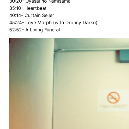
30:20- Oyasai no Kamisama
35:10- Heartbeat
40:14- Curtain Seller
45:24- Love Morph (with Dronny Darko)
52:52- A Living Funeral