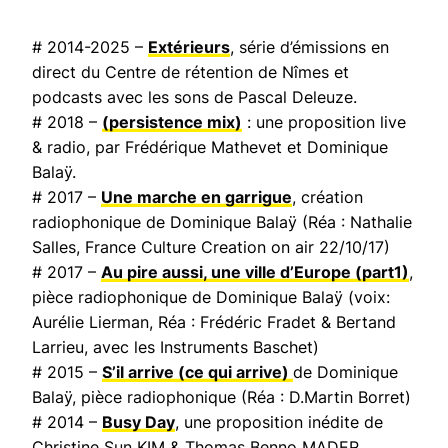
# 2014-2025 –
Extérieurs
, série d’émissions en
direct du Centre de rétention de Nîmes et
podcasts avec les sons de Pascal Deleuze.
# 2018 –
(persistence mix)
: une proposition live
& radio, par Frédérique Mathevet et Dominique
Balaÿ.
# 2017 –
Une marche en garrigue
, création
radiophonique de Dominique Balaÿ (Réa : Nathalie
Salles,
France Culture Creation on air
22/10/17)
# 2017 –
Au pire aussi, une ville d’Europe
(part1)
,
pièce radiophonique de Dominique Balaÿ (voix:
Aurélie Lierman, Réa : Frédéric Fradet & Bertand
Larrieu, avec les Instruments Baschet)
# 2015 –
S’il arrive (ce qui arrive)
de Dominique
Balaÿ, pièce radiophonique (Réa : D.Martin Borret)
# 2014 –
Busy Day
, une proposition inédite de
Christine Sun KIM & Thomas Benno MADER