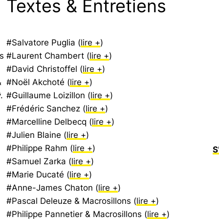
Textes & Entretiens
#Salvatore Puglia (
lire +
)
s
#Laurent Chambert (
lire +
)
#David Christoffel (
lire +
)
&
#Noël Akchoté (
lire +
)
.
#Guillaume Loizillon (
lire +
)
#Frédéric Sanchez (
lire +
)
#Marcelline Delbecq (
lire +
)
#Julien Blaine (
lire +
)
#Philippe Rahm (
lire +
)
S
#Samuel Zarka (
lire +
)
#Marie Ducaté (
lire +
)
#Anne-James Chaton (
lire +
)
#Pascal Deleuze & Macrosillons (
lire +
)
#Philippe Pannetier & Macrosillons (
lire +
)