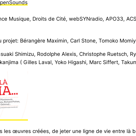
OpenSounds
rance Musique, Droits de Cité, webSYNradio, APO33, ACSR
du projet: Bérangère Maximin, Carl Stone, Tomoko Mom
suaki Shimizu, Rodolphe Alexis, Christophe Ruetsch, Ryo
nkanjima ( Gilles Laval, Yoko Higashi, Marc Siffert, T
s les œuvres créées, de jeter une ligne de vie entre là ba