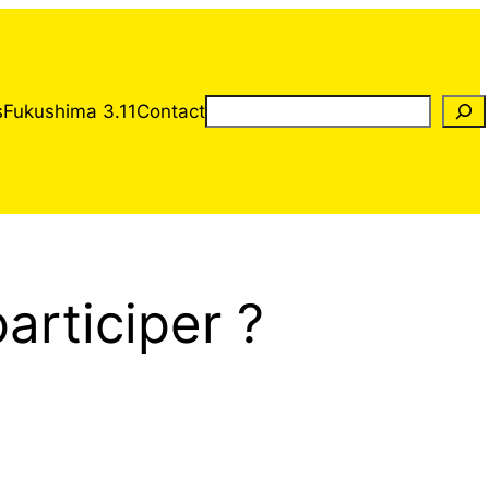
Rechercher
s
Fukushima 3.11
Contact
rticiper ?