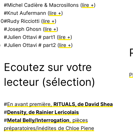
#Michel Cadière & Macrosillons (
lire +
)
#Knut Aufermann (
lire +
)
 0
#Rudy Ricciotti (
lire +
)
#Joseph Ghosn (
lire +
)
#Julien Ottavi # part1 (
lire +
)
e
#Julien Ottavi # part2 (
lire +
)
Ecoutez sur votre
P
lecteur (sélection)
#
En avant première,
RITUALS, de David Shea
#
Density, de Rainier Lericolais
#
Metal Belly/Interrogation
, pièces
préparatoires/inédites de Chloe Piene