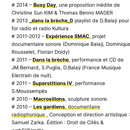
# 2014 –
Busy Day
, une proposition inédite de
Christine Sun KIM & Thomas Benno MADER
# 2013
_dans la brèche_0
playlist de D.Balaÿ pour
for radio et radio Kultura
# 2011-2012 –
Expérience SMAC
, projet
documentaire sonore (Dominique Balaÿ, Dominiqu
Rousselet, Florian Doidy)
# 2011 –
Dans la brèche
, performance et CD de
JM.Bernard, S.Puglia, D.Balaÿ (
France Musique
Electrain de nuit
).
# 2011 –
Superstitions IV
, performance
S.Moussempès
# 2010 –
Macrosillons
, sculpture sonore.
# 2010 –
Les gardiens
, documentaire
radiophonique
, Conception et direction artistique :
Samuel Zarka. Édition : Droit de Cités &