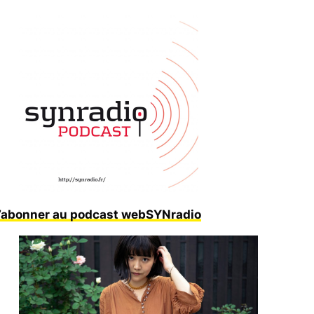
’abonner au podcast webSYNradio