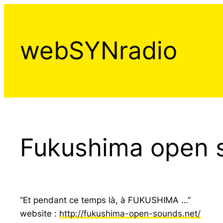
Aller
au
contenu
webSYNradio
Fukushima open s
“Et pendant ce temps là, à FUKUSHIMA …”
website :
http://
fukushima-open-sounds.net/