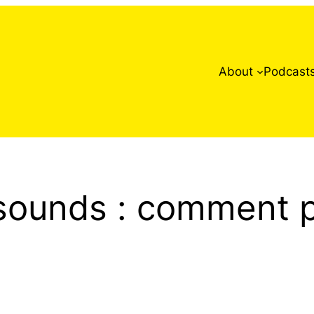
About
Podcast
ounds : comment pa