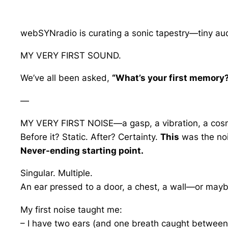
webSYNradio is curating a sonic tapestry—tiny aud
MY VERY FIRST SOUND.
We’ve all been asked,
“What’s your first memory
—
MY VERY FIRST NOISE—a gasp, a vibration, a cosmic
Before it? Static. After? Certainty.
This
was the noi
Never-ending starting point.
Singular. Multiple.
An ear pressed to a door, a chest, a wall—or may
My first noise taught me:
– I have two ears (and one breath caught between