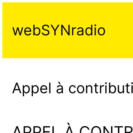
Aller
au
contenu
webSYNradio
Appel à contribut
APPEL À CONTR