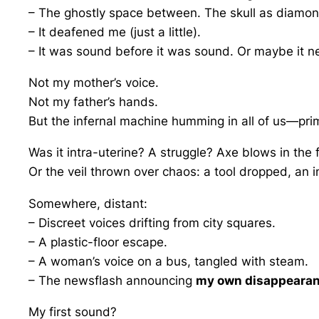
– The ghostly space between. The skull as diamon
– It deafened me (just a little).
– It was sound before it was sound. Or maybe it 
Not my mother’s voice.
Not my father’s hands.
But the infernal machine humming in all of us—prim
Was it intra-uterine? A struggle? Axe blows in th
Or the veil thrown over chaos: a tool dropped, an i
Somewhere, distant:
– Discreet voices drifting from city squares.
– A plastic-floor escape.
– A woman’s voice on a bus, tangled with steam.
– The newsflash announcing
my own disappeara
My first sound?