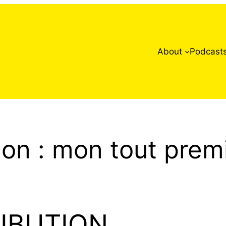
About
Podcast
ion : mon tout premi
IBUTION