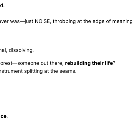
d.
never was—just NOISE, throbbing at the edge of meaning
al, dissolving.
e forest—someone out there,
rebuilding their life
?
nstrument splitting at the seams.
nce
.