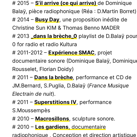
# 2015 –
S’il arrive (ce qui arrive)
de Dominique
Balaÿ, pièce radiophonique (Réa : D.Martin Borret)
# 2014 –
Busy Day
, une proposition inédite de
Christine Sun KIM & Thomas Benno MADER
# 2013
_dans la brèche_0
playlist de D.Balaÿ pou
0 for radio et radio Kultura
# 2011-2012 –
Expérience SMAC
, projet
documentaire sonore (Dominique Balaÿ, Dominiqu
Rousselet, Florian Doidy)
# 2011 –
Dans la brèche
, performance et CD de
JM.Bernard, S.Puglia, D.Balaÿ (
France Musique
Electrain de nuit
).
# 2011 –
Superstitions IV
, performance
S.Moussempès
# 2010 –
Macrosillons
, sculpture sonore.
# 2010 –
Les gardiens
, documentaire
radiophonique
, Conception et direction artistique 