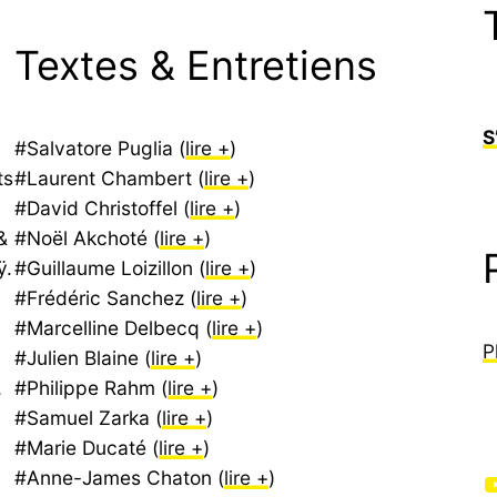
Textes & Entretiens
S
#Salvatore Puglia (
lire +
)
ts
#Laurent Chambert (
lire +
)
#David Christoffel (
lire +
)
&
#Noël Akchoté (
lire +
)
ÿ.
#Guillaume Loizillon (
lire +
)
#Frédéric Sanchez (
lire +
)
#Marcelline Delbecq (
lire +
)
P
#Julien Blaine (
lire +
)
,
#Philippe Rahm (
lire +
)
#Samuel Zarka (
lire +
)
#Marie Ducaté (
lire +
)
#Anne-James Chaton (
lire +
)
YouTube