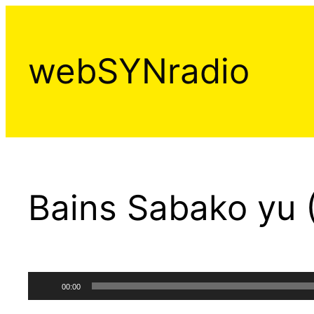
Aller
au
contenu
webSYNradio
Bains Sabako yu (
Lecteur
00:00
audio