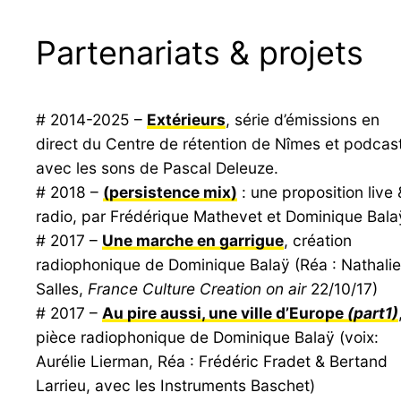
Partenariats & projets
# 2014-2025 –
Extérieurs
, série d’émissions en
direct du Centre de rétention de Nîmes et podcas
avec les sons de Pascal Deleuze.
# 2018 –
(persistence mix)
: une proposition live 
radio, par Frédérique Mathevet et Dominique Bala
# 2017 –
Une marche en garrigue
, création
radiophonique de Dominique Balaÿ (Réa : Nathalie
Salles,
France Culture Creation on air
22/10/17)
# 2017 –
Au pire aussi, une ville d’Europe
(part1)
pièce radiophonique de Dominique Balaÿ (voix:
Aurélie Lierman, Réa : Frédéric Fradet & Bertand
Larrieu, avec les Instruments Baschet)