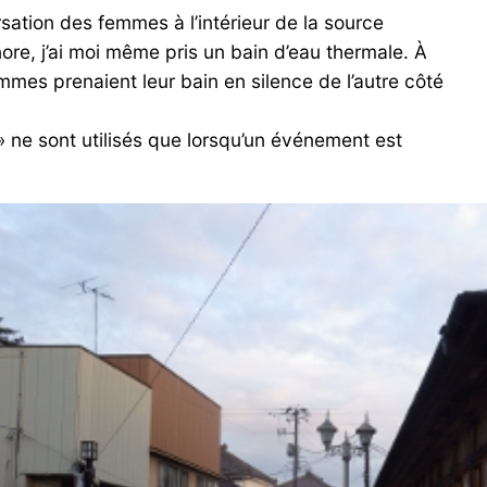
flèches
sation des femmes à l’intérieur de la source
haut/bas
re, j’ai moi même pris un bain d’eau thermale. À
pour
mmes prenaient leur bain en silence de l’autre côté
augmenter
ou
 » ne sont utilisés que lorsqu’un événement est
diminuer
le
volume.