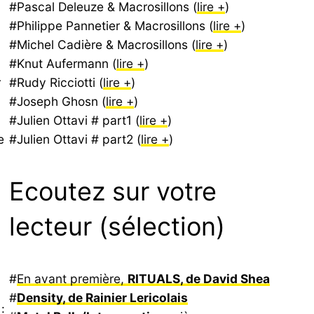
#Pascal Deleuze & Macrosillons (
lire +
)
#Philippe Pannetier & Macrosillons (
lire +
)
#Michel Cadière & Macrosillons (
lire +
)
#Knut Aufermann (
lire +
)
r
#Rudy Ricciotti (
lire +
)
#Joseph Ghosn (
lire +
)
#Julien Ottavi # part1 (
lire +
)
e
#Julien Ottavi # part2 (
lire +
)
Ecoutez sur votre
lecteur (sélection)
#
En avant première,
RITUALS, de David Shea
#
Density, de Rainier Lericolais
: