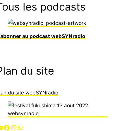
Tous les podcasts
’abonner au podcast webSYNradio
Plan du site
lan du site webSYNradio
Facebook
Instagram
E-mail