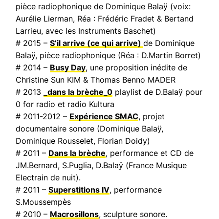
pièce radiophonique de Dominique Balaÿ (voix:
Aurélie Lierman, Réa : Frédéric Fradet & Bertand
Larrieu, avec les Instruments Baschet)
# 2015 –
S’il arrive (ce qui arrive)
de Dominique
Balaÿ, pièce radiophonique (Réa : D.Martin Borret)
# 2014 –
Busy Day
, une proposition inédite de
Christine Sun KIM & Thomas Benno MADER
# 2013
_dans la brèche_0
playlist de D.Balaÿ pour
0 for radio et radio Kultura
# 2011-2012 –
Expérience SMAC
, projet
documentaire sonore (Dominique Balaÿ,
Dominique Rousselet, Florian Doidy)
# 2011 –
Dans la brèche
, performance et CD de
JM.Bernard, S.Puglia, D.Balaÿ (
France Musique
Electrain de nuit
).
# 2011 –
Superstitions IV
, performance
S.Moussempès
# 2010 –
Macrosillons
, sculpture sonore.