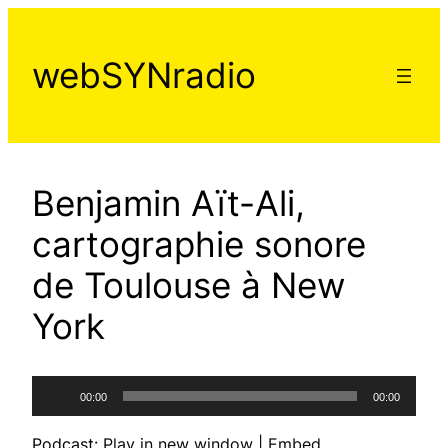
Aller
au
webSYNradio
contenu
Benjamin Aït-Ali,
cartographie sonore
de Toulouse à New
York
Lecteur
00:00
00:00
audio
Podcast:
Play in new window
|
Embed