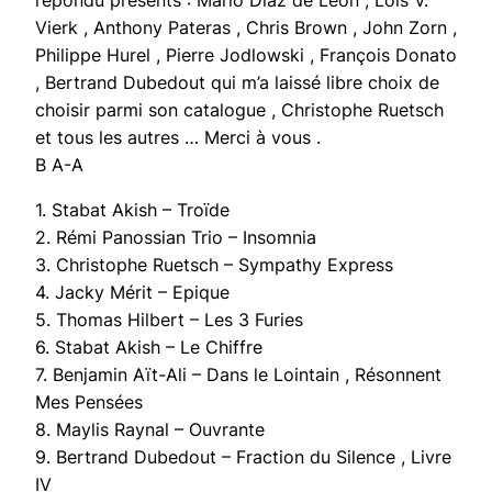
répondu présents : Mario Diaz de Léon , Lois V.
Vierk , Anthony Pateras , Chris Brown , John Zorn ,
Philippe Hurel , Pierre Jodlowski , François Donato
, Bertrand Dubedout qui m’a laissé libre choix de
choisir parmi son catalogue , Christophe Ruetsch
et tous les autres … Merci à vous .
B A-A
1. Stabat Akish – Troïde
2. Rémi Panossian Trio – Insomnia
3. Christophe Ruetsch – Sympathy Express
4. Jacky Mérit – Epique
5. Thomas Hilbert – Les 3 Furies
6. Stabat Akish – Le Chiffre
7. Benjamin Aït-Ali – Dans le Lointain , Résonnent
Mes Pensées
8. Maylis Raynal – Ouvrante
9. Bertrand Dubedout – Fraction du Silence , Livre
IV