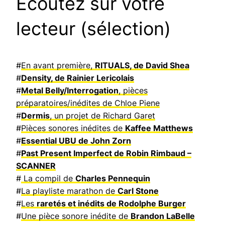
Ecoutez sur votre
lecteur (sélection)
#
En avant première,
RITUALS, de David Shea
#
Density, de Rainier Lericolais
#
Metal Belly/Interrogation
, pièces
préparatoires/inédites de Chloe Piene
#
Dermis
, un projet de Richard Garet
#
Pièces sonores inédites de
Kaffee Matthews
#
Essential UBU de John Zorn
#
Past Present Imperfect de Robin Rimbaud –
SCANNER
#
La compil de
Charles Pennequin
#
La playliste marathon de
Carl Stone
#
Les
raretés et inédits de Rodolphe Burger
#
Une pièce sonore inédite de
Brandon LaBelle