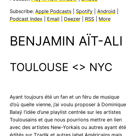
Subscribe:
Apple Podcasts
|
Spotify
|
Android
|
Podcast Index
|
Email
|
Deezer
|
RSS
|
More
BENJAMIN AÏT-ALI
TOULOUSE <> NYC
Ayant toujours été un fan et un féru de musique
d’où quelle vienne, j’ai voulu proposer à Dominique
Balaÿ l’idée d’une playlist centrée sur les artistes
Toulousains et que nous pourrions mettre en lien
avec des artistes New-Yorkais ou autres ayant été
édités sur Tzadik et autres label Américains mais