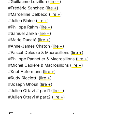
#Guillaume Loizillon (
lire +
)
#Frédéric Sanchez (
lire +
)
#Marcelline Delbecq (
lire +
)
#Julien Blaine (
lire +
)
#Philippe Rahm (
lire +
)
#Samuel Zarka (
lire +
)
#Marie Ducaté (
lire +
)
#Anne-James Chaton (
lire +
)
#Pascal Deleuze & Macrosillons (
lire +
)
#Philippe Pannetier & Macrosillons (
lire +
)
#Michel Cadière & Macrosillons (
lire +
)
#Knut Aufermann (
lire +
)
#Rudy Ricciotti (
lire +
)
#Joseph Ghosn (
lire +
)
#Julien Ottavi # part1 (
lire +
)
#Julien Ottavi # part2 (
lire +
)