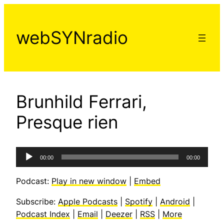
Aller
au
webSYNradio
contenu
Brunhild Ferrari,
Presque rien
Lecteur
00:00
00:00
audio
Podcast:
Play in new window
|
Embed
Subscribe:
Apple Podcasts
|
Spotify
|
Android
|
Podcast Index
|
Email
|
Deezer
|
RSS
|
More