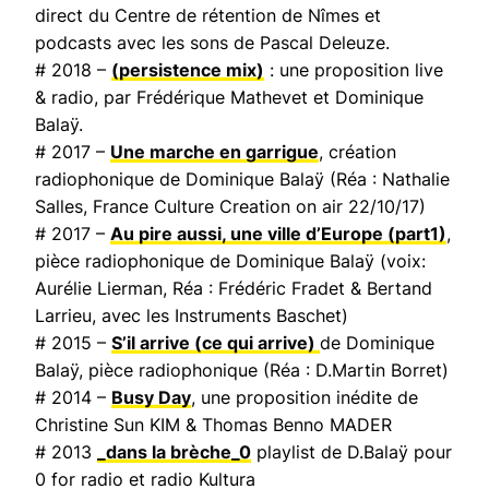
direct du Centre de rétention de Nîmes et
podcasts avec les sons de Pascal Deleuze.
# 2018 –
(persistence mix)
: une proposition live
& radio, par Frédérique Mathevet et Dominique
Balaÿ.
# 2017 –
Une marche en garrigue
, création
radiophonique de Dominique Balaÿ (Réa : Nathalie
Salles,
France Culture Creation on air
22/10/17)
# 2017 –
Au pire aussi, une ville d’Europe
(part1)
,
pièce radiophonique de Dominique Balaÿ (voix:
Aurélie Lierman, Réa : Frédéric Fradet & Bertand
Larrieu, avec les Instruments Baschet)
# 2015 –
S’il arrive (ce qui arrive)
de Dominique
Balaÿ, pièce radiophonique (Réa : D.Martin Borret)
# 2014 –
Busy Day
, une proposition inédite de
Christine Sun KIM & Thomas Benno MADER
# 2013
_dans la brèche_0
playlist de D.Balaÿ pour
0 for radio et radio Kultura