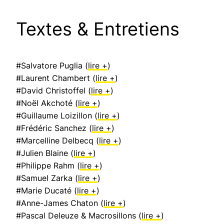
Textes & Entretiens
#Salvatore Puglia (
lire +
)
#Laurent Chambert (
lire +
)
#David Christoffel (
lire +
)
#Noël Akchoté (
lire +
)
#Guillaume Loizillon (
lire +
)
#Frédéric Sanchez (
lire +
)
#Marcelline Delbecq (
lire +
)
#Julien Blaine (
lire +
)
#Philippe Rahm (
lire +
)
#Samuel Zarka (
lire +
)
#Marie Ducaté (
lire +
)
#Anne-James Chaton (
lire +
)
#Pascal Deleuze & Macrosillons (
lire +
)