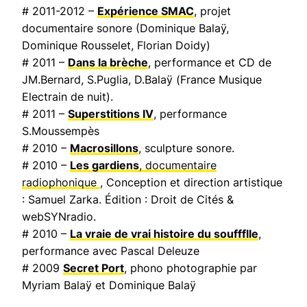
# 2011-2012 –
Expérience SMAC
, projet
documentaire sonore (Dominique Balaÿ,
Dominique Rousselet, Florian Doidy)
# 2011 –
Dans la brèche
, performance et CD de
JM.Bernard, S.Puglia, D.Balaÿ (
France Musique
Electrain de nuit
).
# 2011 –
Superstitions IV
, performance
S.Moussempès
# 2010 –
Macrosillons
, sculpture sonore.
# 2010 –
Les gardiens
, documentaire
radiophonique
, Conception et direction artistique
: Samuel Zarka. Édition : Droit de Cités &
webSYNradio.
# 2010 –
La vraie de vrai histoire du souffflle
,
performance avec Pascal Deleuze
# 2009
Secret Port
, phono photographie par
Myriam Balaÿ et Dominique Balaÿ