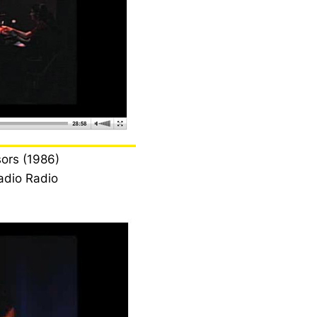
isors (1986)
adio Radio