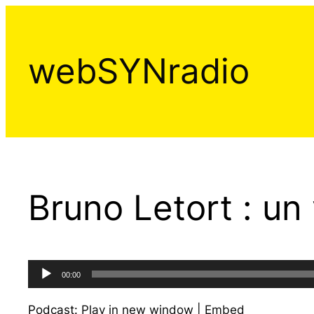
Aller
au
contenu
webSYNradio
Bruno Letort : u
Lecteur
00:00
audio
Podcast:
Play in new window
|
Embed