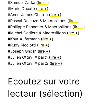
#Samuel Zarka (
lire +
)
#Marie Ducaté (
lire +
)
#Anne-James Chaton (
lire +
)
#Pascal Deleuze & Macrosillons (
lire +
)
#Philippe Pannetier & Macrosillons (
lire +
)
#Michel Cadière & Macrosillons (
lire +
)
#Knut Aufermann (
lire +
)
#Rudy Ricciotti (
lire +
)
#Joseph Ghosn (
lire +
)
#Julien Ottavi # part1 (
lire +
)
#Julien Ottavi # part2 (
lire +
)
Ecoutez sur votre
lecteur (sélection)