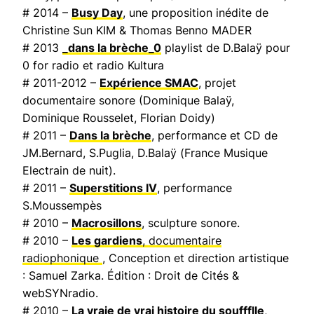
# 2014 –
Busy Day
, une proposition inédite de
Christine Sun KIM & Thomas Benno MADER
# 2013
_dans la brèche_0
playlist de D.Balaÿ pour
0 for radio et radio Kultura
# 2011-2012 –
Expérience SMAC
, projet
documentaire sonore (Dominique Balaÿ,
Dominique Rousselet, Florian Doidy)
# 2011 –
Dans la brèche
, performance et CD de
JM.Bernard, S.Puglia, D.Balaÿ (
France Musique
Electrain de nuit
).
# 2011 –
Superstitions IV
, performance
S.Moussempès
# 2010 –
Macrosillons
, sculpture sonore.
# 2010 –
Les gardiens
, documentaire
radiophonique
, Conception et direction artistique
: Samuel Zarka. Édition : Droit de Cités &
webSYNradio.
# 2010 –
La vraie de vrai histoire du souffflle
,