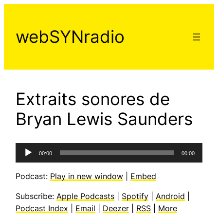
Aller
au
webSYNradio
contenu
Extraits sonores de
Bryan Lewis Saunders
Lecteur
00:00
00:00
audio
Podcast:
Play in new window
|
Embed
Subscribe:
Apple Podcasts
|
Spotify
|
Android
|
Podcast Index
|
Email
|
Deezer
|
RSS
|
More