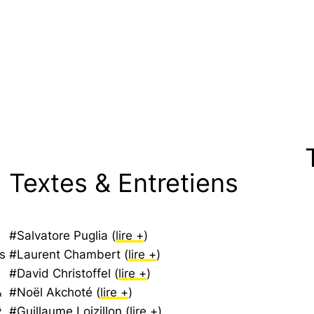
Textes & Entretiens
#Salvatore Puglia (
lire +
)
s
#Laurent Chambert (
lire +
)
#David Christoffel (
lire +
)
&
#Noël Akchoté (
lire +
)
.
#Guillaume Loizillon (
lire +
)