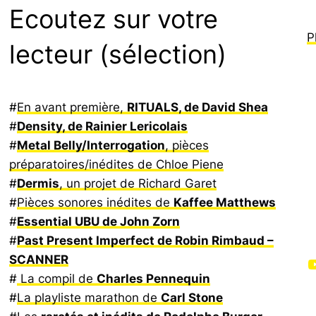
Ecoutez sur votre
P
lecteur (sélection)
#
En avant première,
RITUALS, de David Shea
#
Density, de Rainier Lericolais
#
Metal Belly/Interrogation
, pièces
préparatoires/inédites de Chloe Piene
#
Dermis
, un projet de Richard Garet
#
Pièces sonores inédites de
Kaffee Matthews
#
Essential UBU de John Zorn
#
Past Present Imperfect de Robin Rimbaud –
SCANNER
YouTube
#
La compil de
Charles Pennequin
#
La playliste marathon de
Carl Stone