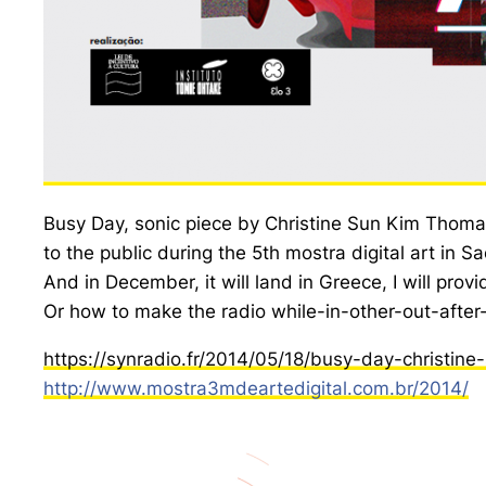
Busy Day, sonic piece by Christine Sun Kim Thomas
to the public during the 5th mostra digital art in 
And in December, it will land in Greece, I will provi
Or how to make the radio while-in-other-out-afte
https://synradio.fr/2014/05/18/busy-day-christ
http://www.mostra3mdeartedigital.com.br/2014/