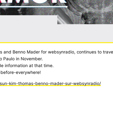
 and Benno Mader for websynradio, continues to travel. 
Sao Paulo in November.
de information at that time.
r-before-everywhere!
ine-sun-kim-thomas-benno-mader-sur-websynradio/