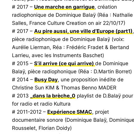
# 2017 –
Une marche en garrigue
, création
radiophonique de Dominique Balaÿ (Réa : Nathalie
Salles,
France Culture Creation on air
22/10/17)
# 2017 –
Au pire aussi, une ville d’Europe
(part1)
,
pièce radiophonique de Dominique Balaÿ (voix:
Aurélie Lierman, Réa : Frédéric Fradet & Bertand
Larrieu, avec les Instruments Baschet)
# 2015 –
S’il arrive (ce qui arrive)
de Dominique
Balaÿ, pièce radiophonique (Réa : D.Martin Borret)
# 2014 –
Busy Day
, une proposition inédite de
Christine Sun KIM & Thomas Benno MADER
# 2013
_dans la brèche_0
playlist de D.Balaÿ pour
for radio et radio Kultura
# 2011-2012 –
Expérience SMAC
, projet
documentaire sonore (Dominique Balaÿ, Dominiqu
Rousselet, Florian Doidy)