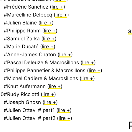
#Frédéric Sanchez (
lire +
)
#Marcelline Delbecq (
lire +
)
#Julien Blaine (
lire +
)
#Philippe Rahm (
lire +
)
S
#Samuel Zarka (
lire +
)
#Marie Ducaté (
lire +
)
#Anne-James Chaton (
lire +
)
#Pascal Deleuze & Macrosillons (
lire +
)
#Philippe Pannetier & Macrosillons (
lire +
)
#Michel Cadière & Macrosillons (
lire +
)
#Knut Aufermann (
lire +
)
 0
#Rudy Ricciotti (
lire +
)
#Joseph Ghosn (
lire +
)
#Julien Ottavi # part1 (
lire +
)
e
#Julien Ottavi # part2 (
lire +
)