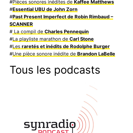
#
Pièces sonores inédites de
Kaffee Matthews
#
Essential UBU de John Zorn
#
Past Present Imperfect de Robin Rimbaud –
SCANNER
#
La compil de
Charles Pennequin
#
La playliste marathon de
Carl Stone
#
Les
raretés et inédits de Rodolphe Burger
#
Une pièce sonore inédite de
Brandon LaBelle
Tous les podcasts