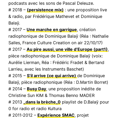
podcasts avec les sons de Pascal Deleuze.
# 2018 –
(persistence mix)
: une proposition live
& radio, par Frédérique Mathevet et Dominique
Balaÿ.
# 2017 –
Une marche en garrigue
, création
radiophonique de Dominique Balaÿ (Réa : Nathalie
Salles,
France Culture Creation on air
22/10/17)
# 2017 –
Au pire aussi, une ville d’Europe
(part1)
,
pièce radiophonique de Dominique Balaÿ (voix:
Aurélie Lierman, Réa : Frédéric Fradet & Bertand
Larrieu, avec les Instruments Baschet)
# 2015 –
S’il arrive (ce qui arrive)
de Dominique
Balaÿ, pièce radiophonique (Réa : D.Martin Borret)
# 2014 –
Busy Day
, une proposition inédite de
Christine Sun KIM & Thomas Benno MADER
# 2013
_dans la brèche_0
playlist de D.Balaÿ pour
0 for radio et radio Kultura
# 2011-2012 –
Expérience SMAC
, projet