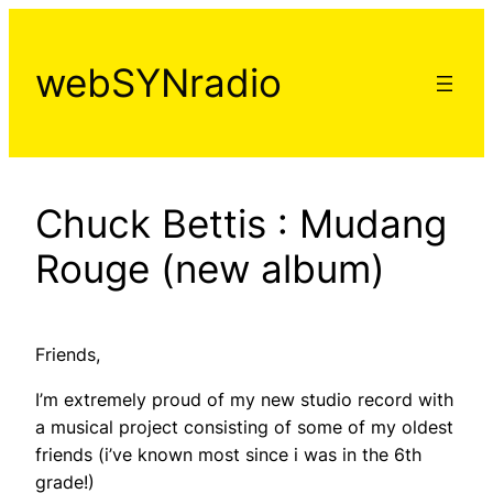
Aller
au
webSYNradio
contenu
Chuck Bettis : Mudang
Rouge (new album)
Friends,
I’m extremely proud of my new studio record with
a musical project consisting of some of my oldest
friends (i’ve known most since i was in the 6th
grade!)