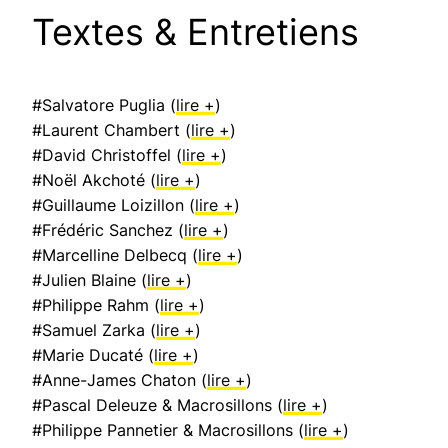
Textes & Entretiens
#Salvatore Puglia (
lire +
)
#Laurent Chambert (
lire +
)
#David Christoffel (
lire +
)
#Noël Akchoté (
lire +
)
#Guillaume Loizillon (
lire +
)
#Frédéric Sanchez (
lire +
)
#Marcelline Delbecq (
lire +
)
#Julien Blaine (
lire +
)
#Philippe Rahm (
lire +
)
#Samuel Zarka (
lire +
)
#Marie Ducaté (
lire +
)
#Anne-James Chaton (
lire +
)
#Pascal Deleuze & Macrosillons (
lire +
)
#Philippe Pannetier & Macrosillons (
lire +
)