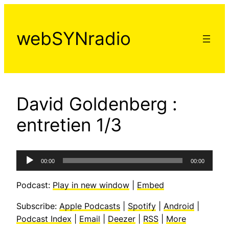
Aller
au
webSYNradio
contenu
David Goldenberg :
entretien 1/3
Lecteur
00:00
00:00
audio
Podcast:
Play in new window
|
Embed
Subscribe:
Apple Podcasts
|
Spotify
|
Android
|
Podcast Index
|
Email
|
Deezer
|
RSS
|
More