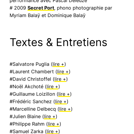
performance avec Pascal Deleuze
# 2009
Secret Port
, phono photographie par
Myriam Balaÿ et Dominique Balaÿ
Textes & Entretiens
#Salvatore Puglia (
lire +
)
#Laurent Chambert (
lire +
)
#David Christoffel (
lire +
)
#Noël Akchoté (
lire +
)
#Guillaume Loizillon (
lire +
)
#Frédéric Sanchez (
lire +
)
#Marcelline Delbecq (
lire +
)
#Julien Blaine (
lire +
)
#Philippe Rahm (
lire +
)
#Samuel Zarka (
lire +
)