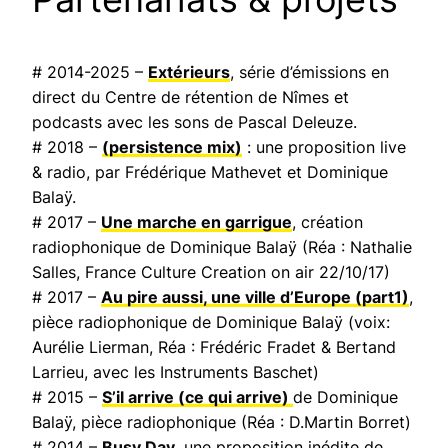
# 2014-2025 –
Extérieurs
, série d’émissions en
direct du Centre de rétention de Nîmes et
podcasts avec les sons de Pascal Deleuze.
# 2018 –
(persistence mix)
: une proposition live
& radio, par Frédérique Mathevet et Dominique
Balaÿ.
# 2017 –
Une marche en garrigue
, création
radiophonique de Dominique Balaÿ (Réa : Nathalie
Salles,
France Culture Creation on air
22/10/17)
# 2017 –
Au pire aussi, une ville d’Europe
(part1)
,
pièce radiophonique de Dominique Balaÿ (voix:
Aurélie Lierman, Réa : Frédéric Fradet & Bertand
Larrieu, avec les Instruments Baschet)
# 2015 –
S’il arrive (ce qui arrive)
de Dominique
Balaÿ, pièce radiophonique (Réa : D.Martin Borret)
# 2014 –
Busy Day
, une proposition inédite de