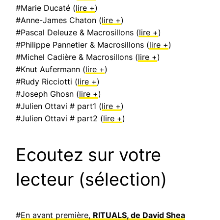
#Marie Ducaté (
lire +
)
#Anne-James Chaton (
lire +
)
#Pascal Deleuze & Macrosillons (
lire +
)
#Philippe Pannetier & Macrosillons (
lire +
)
#Michel Cadière & Macrosillons (
lire +
)
#Knut Aufermann (
lire +
)
#Rudy Ricciotti (
lire +
)
#Joseph Ghosn (
lire +
)
#Julien Ottavi # part1 (
lire +
)
#Julien Ottavi # part2 (
lire +
)
Ecoutez sur votre
lecteur (sélection)
#
En avant première,
RITUALS, de David Shea