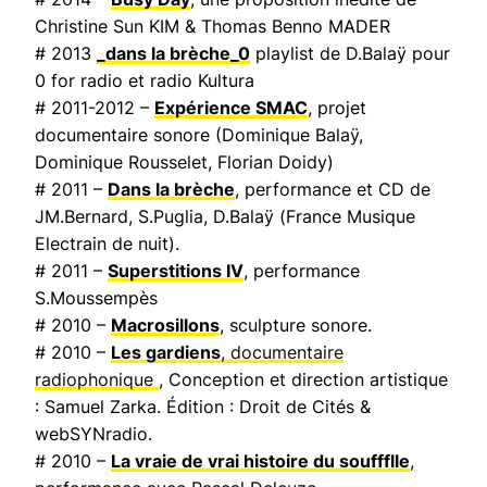
Christine Sun KIM & Thomas Benno MADER
# 2013
_dans la brèche_0
playlist de D.Balaÿ pour
0 for radio et radio Kultura
# 2011-2012 –
Expérience SMAC
, projet
documentaire sonore (Dominique Balaÿ,
Dominique Rousselet, Florian Doidy)
# 2011 –
Dans la brèche
, performance et CD de
JM.Bernard, S.Puglia, D.Balaÿ (
France Musique
Electrain de nuit
).
# 2011 –
Superstitions IV
, performance
S.Moussempès
# 2010 –
Macrosillons
, sculpture sonore.
# 2010 –
Les gardiens
, documentaire
radiophonique
, Conception et direction artistique
: Samuel Zarka. Édition : Droit de Cités &
webSYNradio.
# 2010 –
La vraie de vrai histoire du souffflle
,