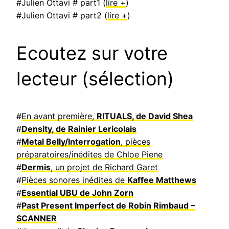
#Julien Ottavi # part1 (
lire +
)
#Julien Ottavi # part2 (
lire +
)
Ecoutez sur votre
lecteur (sélection)
#
En avant première,
RITUALS, de David Shea
#
Density, de Rainier Lericolais
#
Metal Belly/Interrogation
, pièces
préparatoires/inédites de Chloe Piene
#
Dermis
, un projet de Richard Garet
#
Pièces sonores inédites de
Kaffee Matthews
#
Essential UBU de John Zorn
#
Past Present Imperfect de Robin Rimbaud –
SCANNER