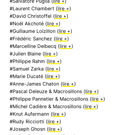
#Salvatore Puglia (
lire +
)
#Laurent Chambert (
lire +
)
#David Christoffel (
lire +
)
#Noël Akchoté (
lire +
)
#Guillaume Loizillon (
lire +
)
#Frédéric Sanchez (
lire +
)
#Marcelline Delbecq (
lire +
)
#Julien Blaine (
lire +
)
#Philippe Rahm (
lire +
)
#Samuel Zarka (
lire +
)
#Marie Ducaté (
lire +
)
#Anne-James Chaton (
lire +
)
#Pascal Deleuze & Macrosillons (
lire +
)
#Philippe Pannetier & Macrosillons (
lire +
)
#Michel Cadière & Macrosillons (
lire +
)
#Knut Aufermann (
lire +
)
#Rudy Ricciotti (
lire +
)
#Joseph Ghosn (
lire +
)