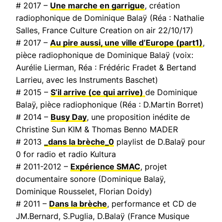
# 2017 –
Une marche en garrigue
, création
radiophonique de Dominique Balaÿ (Réa : Nathalie
Salles,
France Culture Creation on air
22/10/17)
# 2017 –
Au pire aussi, une ville d’Europe
(part1)
,
pièce radiophonique de Dominique Balaÿ (voix:
Aurélie Lierman, Réa : Frédéric Fradet & Bertand
Larrieu, avec les Instruments Baschet)
# 2015 –
S’il arrive (ce qui arrive)
de Dominique
Balaÿ, pièce radiophonique (Réa : D.Martin Borret)
# 2014 –
Busy Day
, une proposition inédite de
Christine Sun KIM & Thomas Benno MADER
# 2013
_dans la brèche_0
playlist de D.Balaÿ pour
0 for radio et radio Kultura
# 2011-2012 –
Expérience SMAC
, projet
documentaire sonore (Dominique Balaÿ,
Dominique Rousselet, Florian Doidy)
# 2011 –
Dans la brèche
, performance et CD de
JM.Bernard, S.Puglia, D.Balaÿ (
France Musique