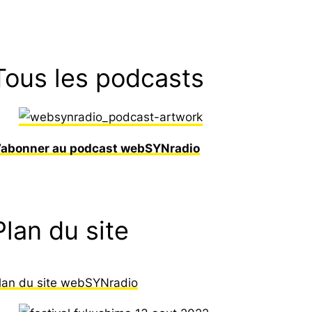
Tous les podcasts
’abonner au podcast webSYNradio
Plan du site
lan du site webSYNradio