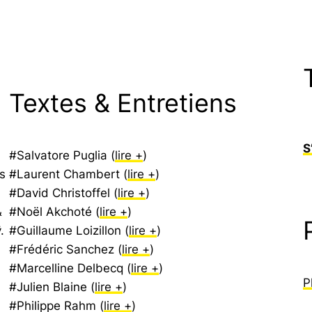
Textes & Entretiens
S
#Salvatore Puglia (
lire +
)
s
#Laurent Chambert (
lire +
)
#David Christoffel (
lire +
)
&
#Noël Akchoté (
lire +
)
.
#Guillaume Loizillon (
lire +
)
#Frédéric Sanchez (
lire +
)
#Marcelline Delbecq (
lire +
)
P
#Julien Blaine (
lire +
)
#Philippe Rahm (
lire +
)