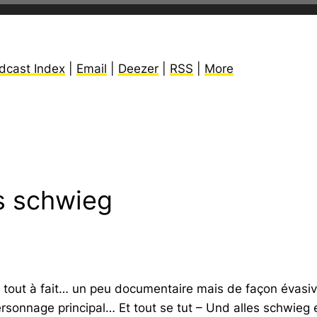
dcast Index
|
Email
|
Deezer
|
RSS
|
More
es schwieg
as tout à fait… un peu documentaire mais de façon évasi
personnage principal…
Et tout se tut – Und alles schwieg
e