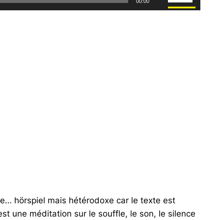
00:00
les
flèches
haut/bas
pour
augmenter
ou
diminuer
le
volume.
ve… hörspiel mais hétérodoxe car le texte est
st une méditation sur le souffle, le son, le silence