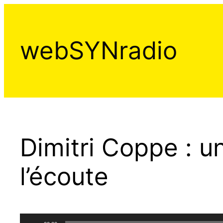
Aller
au
contenu
webSYNradio
Dimitri Coppe : un
l’écoute
Lecteur