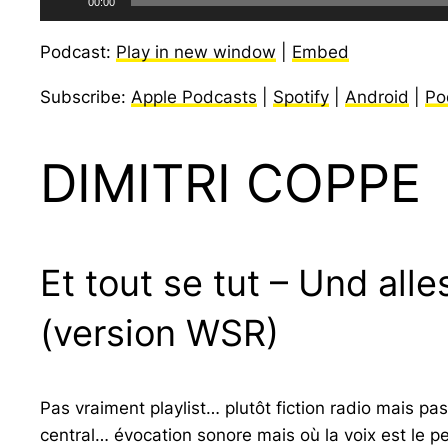
00:00
audio
Podcast:
Play in new window
|
Embed
Subscribe:
Apple Podcasts
|
Spotify
|
Android
|
Po
DIMITRI COPPE
Et tout se tut – Und all
(version WSR)
Pas vraiment playlist… plutôt fiction radio mais p
central… évocation sonore mais où la voix est le 