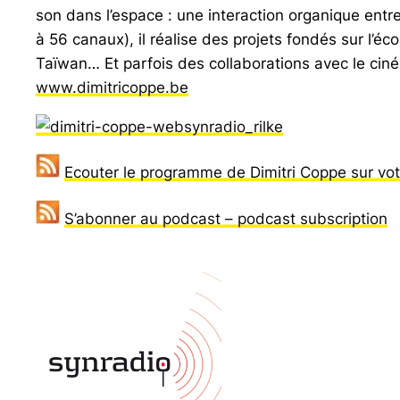
son dans l’espace : une interaction organique entr
à 56 canaux), il réalise des projets fondés sur l’éc
Taïwan… Et parfois des collaborations avec le ciném
www.dimitricoppe.be
Ecouter le programme de Dimitri Coppe sur vot
S’abonner au podcast – podcast subscription