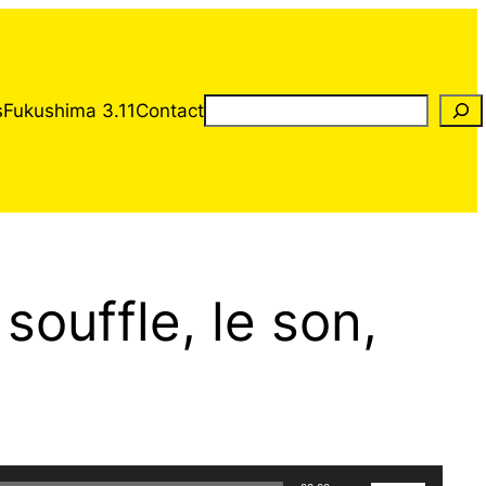
Rechercher
s
Fukushima 3.11
Contact
souffle, le son,
Utilisez