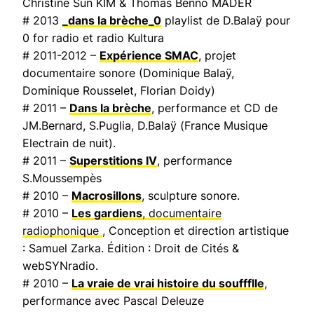
Christine Sun KIM & Thomas Benno MADER
# 2013
_dans la brèche_0
playlist de D.Balaÿ pour
0 for radio et radio Kultura
# 2011-2012 –
Expérience SMAC
, projet
documentaire sonore (Dominique Balaÿ,
Dominique Rousselet, Florian Doidy)
# 2011 –
Dans la brèche
, performance et CD de
JM.Bernard, S.Puglia, D.Balaÿ (
France Musique
Electrain de nuit
).
# 2011 –
Superstitions IV
, performance
S.Moussempès
# 2010 –
Macrosillons
, sculpture sonore.
# 2010 –
Les gardiens
, documentaire
radiophonique
, Conception et direction artistique
: Samuel Zarka. Édition : Droit de Cités &
webSYNradio.
# 2010 –
La vraie de vrai histoire du souffflle
,
performance avec Pascal Deleuze