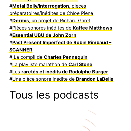
#
Metal Belly/Interrogation
, pièces
préparatoires/inédites de Chloe Piene
#
Dermis
, un projet de Richard Garet
#
Pièces sonores inédites de
Kaffee Matthews
#
Essential UBU de John Zorn
#
Past Present Imperfect de Robin Rimbaud –
SCANNER
#
La compil de
Charles Pennequin
#
La playliste marathon de
Carl Stone
#
Les
raretés et inédits de Rodolphe Burger
#
Une pièce sonore inédite de
Brandon LaBelle
Tous les podcasts