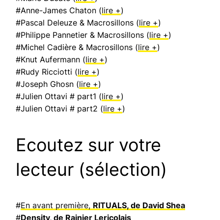
#Anne-James Chaton (
lire +
)
#Pascal Deleuze & Macrosillons (
lire +
)
#Philippe Pannetier & Macrosillons (
lire +
)
#Michel Cadière & Macrosillons (
lire +
)
#Knut Aufermann (
lire +
)
#Rudy Ricciotti (
lire +
)
#Joseph Ghosn (
lire +
)
#Julien Ottavi # part1 (
lire +
)
#Julien Ottavi # part2 (
lire +
)
Ecoutez sur votre
lecteur (sélection)
#
En avant première,
RITUALS, de David Shea
#
Density, de Rainier Lericolais