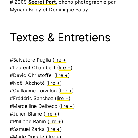
# 2009
Secret Port
, phono photographie par
Myriam Balaÿ et Dominique Balaÿ
Textes & Entretiens
#Salvatore Puglia (
lire +
)
#Laurent Chambert (
lire +
)
#David Christoffel (
lire +
)
#Noël Akchoté (
lire +
)
#Guillaume Loizillon (
lire +
)
#Frédéric Sanchez (
lire +
)
#Marcelline Delbecq (
lire +
)
#Julien Blaine (
lire +
)
#Philippe Rahm (
lire +
)
#Samuel Zarka (
lire +
)
#Marie Ducaté (
lire +
)