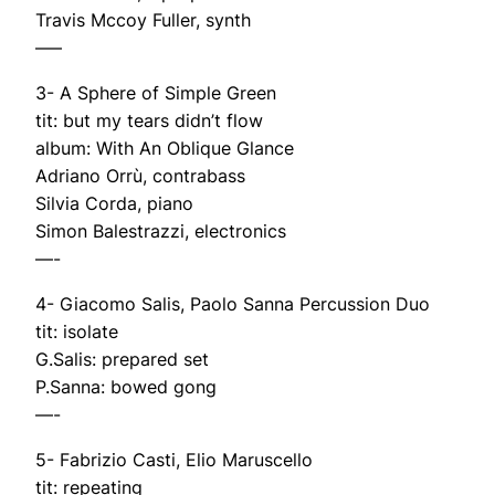
Travis Mccoy Fuller, synth
—–
3- A Sphere of Simple Green
tit: but my tears didn’t flow
album: With An Oblique Glance
Adriano Orrù, contrabass
Silvia Corda, piano
Simon Balestrazzi, electronics
—-
4- Giacomo Salis, Paolo Sanna Percussion Duo
tit: isolate
G.Salis: prepared set
P.Sanna: bowed gong
—-
5- Fabrizio Casti, Elio Maruscello
tit: repeating