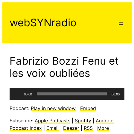
Aller
au
webSYNradio
contenu
Fabrizio Bozzi Fenu et
les voix oubliées
Lecteur
00:00
00:00
audio
Podcast:
Play in new window
|
Embed
Subscribe:
Apple Podcasts
|
Spotify
|
Android
|
Podcast Index
|
Email
|
Deezer
|
RSS
|
More