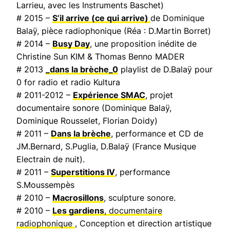
Larrieu, avec les Instruments Baschet)
# 2015 –
S’il arrive (ce qui arrive)
de Dominique
Balaÿ, pièce radiophonique (Réa : D.Martin Borret)
# 2014 –
Busy Day
, une proposition inédite de
Christine Sun KIM & Thomas Benno MADER
# 2013
_dans la brèche_0
playlist de D.Balaÿ pour
0 for radio et radio Kultura
# 2011-2012 –
Expérience SMAC
, projet
documentaire sonore (Dominique Balaÿ,
Dominique Rousselet, Florian Doidy)
# 2011 –
Dans la brèche
, performance et CD de
JM.Bernard, S.Puglia, D.Balaÿ (
France Musique
Electrain de nuit
).
# 2011 –
Superstitions IV
, performance
S.Moussempès
# 2010 –
Macrosillons
, sculpture sonore.
# 2010 –
Les gardiens
, documentaire
radiophonique
, Conception et direction artistique