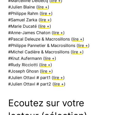
#Marcelline Delbecq (
lire +
)
#Julien Blaine (
lire +
)
#Philippe Rahm (
lire +
)
#Samuel Zarka (
lire +
)
#Marie Ducaté (
lire +
)
#Anne-James Chaton (
lire +
)
#Pascal Deleuze & Macrosillons (
lire +
)
#Philippe Pannetier & Macrosillons (
lire +
)
#Michel Cadière & Macrosillons (
lire +
)
#Knut Aufermann (
lire +
)
#Rudy Ricciotti (
lire +
)
#Joseph Ghosn (
lire +
)
#Julien Ottavi # part1 (
lire +
)
#Julien Ottavi # part2 (
lire +
)
Ecoutez sur votre