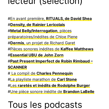
lecteur (sélection)
#
En avant première,
RITUALS, de David Shea
#
Density, de Rainier Lericolais
#
Metal Belly/Interrogation
, pièces
préparatoires/inédites de Chloe Piene
#
Dermis
, un projet de Richard Garet
#
Pièces sonores inédites de
Kaffee Matthews
#
Essential UBU de John Zorn
#
Past Present Imperfect de Robin Rimbaud –
SCANNER
#
La compil de
Charles Pennequin
#
La playliste marathon de
Carl Stone
#
Les
raretés et inédits de Rodolphe Burger
#
Une pièce sonore inédite de
Brandon LaBelle
Tous les podcasts