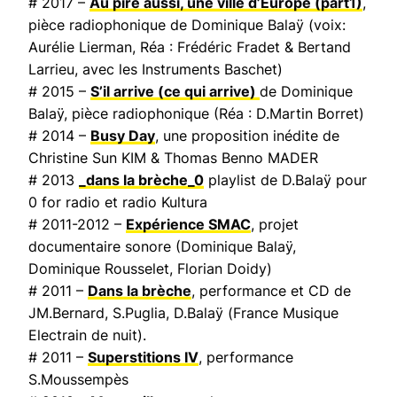
# 2017 –
Au pire aussi, une ville d’Europe
(part1)
,
pièce radiophonique de Dominique Balaÿ (voix:
Aurélie Lierman, Réa : Frédéric Fradet & Bertand
Larrieu, avec les Instruments Baschet)
# 2015 –
S’il arrive (ce qui arrive)
de Dominique
Balaÿ, pièce radiophonique (Réa : D.Martin Borret)
# 2014 –
Busy Day
, une proposition inédite de
Christine Sun KIM & Thomas Benno MADER
# 2013
_dans la brèche_0
playlist de D.Balaÿ pour
0 for radio et radio Kultura
# 2011-2012 –
Expérience SMAC
, projet
documentaire sonore (Dominique Balaÿ,
Dominique Rousselet, Florian Doidy)
# 2011 –
Dans la brèche
, performance et CD de
JM.Bernard, S.Puglia, D.Balaÿ (
France Musique
Electrain de nuit
).
# 2011 –
Superstitions IV
, performance
S.Moussempès