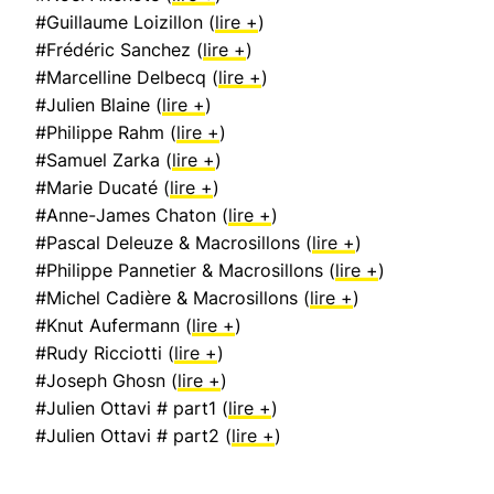
#Guillaume Loizillon (
lire +
)
#Frédéric Sanchez (
lire +
)
#Marcelline Delbecq (
lire +
)
#Julien Blaine (
lire +
)
#Philippe Rahm (
lire +
)
#Samuel Zarka (
lire +
)
#Marie Ducaté (
lire +
)
#Anne-James Chaton (
lire +
)
#Pascal Deleuze & Macrosillons (
lire +
)
#Philippe Pannetier & Macrosillons (
lire +
)
#Michel Cadière & Macrosillons (
lire +
)
#Knut Aufermann (
lire +
)
#Rudy Ricciotti (
lire +
)
#Joseph Ghosn (
lire +
)
#Julien Ottavi # part1 (
lire +
)
#Julien Ottavi # part2 (
lire +
)