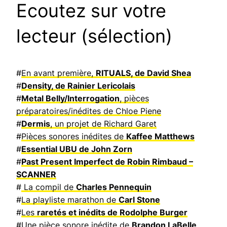
Ecoutez sur votre
lecteur (sélection)
#
En avant première,
RITUALS, de David Shea
#
Density, de Rainier Lericolais
#
Metal Belly/Interrogation
, pièces
préparatoires/inédites de Chloe Piene
#
Dermis
, un projet de Richard Garet
#
Pièces sonores inédites de
Kaffee Matthews
#
Essential UBU de John Zorn
#
Past Present Imperfect de Robin Rimbaud –
SCANNER
#
La compil de
Charles Pennequin
#
La playliste marathon de
Carl Stone
#
Les
raretés et inédits de Rodolphe Burger
#
Une pièce sonore inédite de
Brandon LaBelle