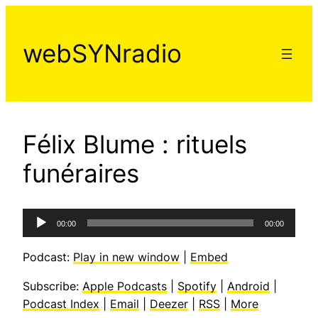
Aller
au
webSYNradio
contenu
Félix Blume : rituels
funéraires
Lecteur
00:00
00:00
audio
Podcast:
Play in new window
|
Embed
Subscribe:
Apple Podcasts
|
Spotify
|
Android
|
Podcast Index
|
Email
|
Deezer
|
RSS
|
More