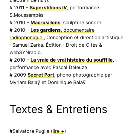
Electrain de nuit
).
# 2011 –
Superstitions IV
, performance
S.Moussempès
# 2010 –
Macrosillons
, sculpture sonore.
# 2010 –
Les gardiens
, documentaire
radiophonique
, Conception et direction artistique
: Samuel Zarka. Édition : Droit de Cités &
webSYNradio.
# 2010 –
La vraie de vrai histoire du souffflle
,
performance avec Pascal Deleuze
# 2009
Secret Port
, phono photographie par
Myriam Balaÿ et Dominique Balaÿ
Textes & Entretiens
#Salvatore Puglia (
lire +
)