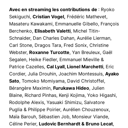
Avec en streaming les contributions
de
: Ryoko
Sekiguchi,
Cristian Vogel,
Frédéric Mathevet,
Masateru Kawakami, Emmanuelle Gibello, François
Berchenko,
Elisabeth Valetti
, Michel Titin-
Schnaider, Dan Charles Dahan, Aurélie Lierman,
Carl Stone, Dragos Tara, Fred Sonix, Christine
Webster,
Roxanne Turcotte
, Yan Breuleux, Gaël
Segalen, Heike Fiedler, Emmanuel Mieville &
Patrice Cazelles,
Cal Lyall, Lionel Marchetti
, Eric
Cordier, Julia Drouhin, Joachim Montessuis,
Ayako
Sato
, Tomoko Momiyama, David Christoffel,
Bérangère Maximin,
Furukawa Hideo
, Julien
Blaine, Richard Pinhas, Kenji Kojima, Yoko Higashi,
Rodolphe Alexis, Yasuaki Shimizu, Salvatore
Puglia & Philippe Poirier, Aurélien Chouzenoux,
Maïa Barouh, Sébastien Job, Monsieur Viande,
Céline Perier,
Ludovic Bernhardt & Bruno Lecat
,