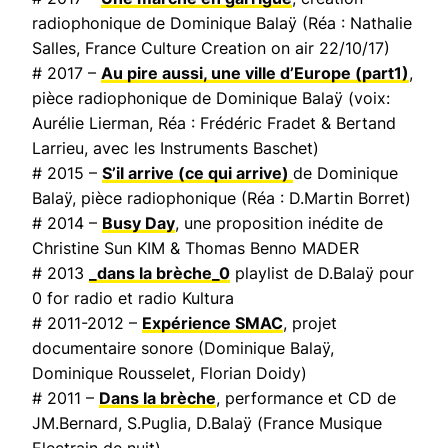
radiophonique de Dominique Balaÿ (Réa : Nathalie
Salles,
France Culture Creation on air
22/10/17)
# 2017 –
Au pire aussi, une ville d’Europe
(part1)
,
pièce radiophonique de Dominique Balaÿ (voix:
Aurélie Lierman, Réa : Frédéric Fradet & Bertand
Larrieu, avec les Instruments Baschet)
# 2015 –
S’il arrive (ce qui arrive)
de Dominique
Balaÿ, pièce radiophonique (Réa : D.Martin Borret)
# 2014 –
Busy Day
, une proposition inédite de
Christine Sun KIM & Thomas Benno MADER
# 2013
_dans la brèche_0
playlist de D.Balaÿ pour
0 for radio et radio Kultura
# 2011-2012 –
Expérience SMAC
, projet
documentaire sonore (Dominique Balaÿ,
Dominique Rousselet, Florian Doidy)
# 2011 –
Dans la brèche
, performance et CD de
JM.Bernard, S.Puglia, D.Balaÿ (
France Musique