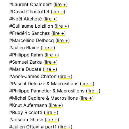
#Laurent Chambert (
lire +
)
#David Christoffel (
lire +
)
#Noël Akchoté (
lire +
)
#Guillaume Loizillon (
lire +
)
#Frédéric Sanchez (
lire +
)
#Marcelline Delbecq (
lire +
)
#Julien Blaine (
lire +
)
#Philippe Rahm (
lire +
)
#Samuel Zarka (
lire +
)
#Marie Ducaté (
lire +
)
#Anne-James Chaton (
lire +
)
#Pascal Deleuze & Macrosillons (
lire +
)
#Philippe Pannetier & Macrosillons (
lire +
)
#Michel Cadière & Macrosillons (
lire +
)
#Knut Aufermann (
lire +
)
#Rudy Ricciotti (
lire +
)
#Joseph Ghosn (
lire +
)
#Julien Ottavi # part1 (
lire +
)