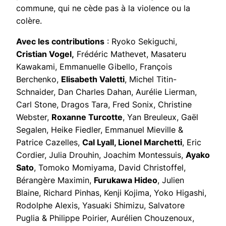
commune, qui ne cède pas à la violence ou la
colère.
Avec les contributions
: Ryoko Sekiguchi,
Cristian Vogel,
Frédéric Mathevet, Masateru
Kawakami, Emmanuelle Gibello, François
Berchenko,
Elisabeth Valetti
, Michel Titin-
Schnaider, Dan Charles Dahan, Aurélie Lierman,
Carl Stone, Dragos Tara, Fred Sonix, Christine
Webster,
Roxanne Turcotte
, Yan Breuleux, Gaël
Segalen, Heike Fiedler, Emmanuel Mieville &
Patrice Cazelles,
Cal Lyall, Lionel Marchetti
, Eric
Cordier, Julia Drouhin, Joachim Montessuis,
Ayako
Sato
, Tomoko Momiyama, David Christoffel,
Bérangère Maximin,
Furukawa Hideo
, Julien
Blaine, Richard Pinhas, Kenji Kojima, Yoko Higashi,
Rodolphe Alexis, Yasuaki Shimizu, Salvatore
Puglia & Philippe Poirier, Aurélien Chouzenoux,