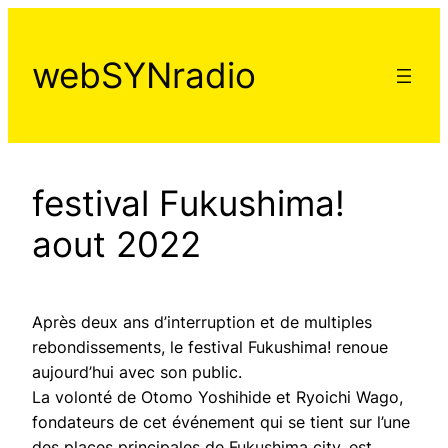
Aller
au
webSYNradio
contenu
festival Fukushima!
aout 2022
Après deux ans d’interruption et de multiples
rebondissements, le festival Fukushima! renoue
aujourd’hui avec son public.
La volonté de Otomo Yoshihide et Ryoichi Wago,
fondateurs de cet événement qui se tient sur l’une
des places principales de Fukushima city, est