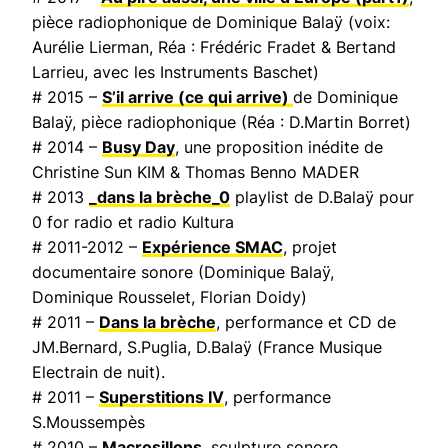
pièce radiophonique de Dominique Balaÿ (voix:
Aurélie Lierman, Réa : Frédéric Fradet & Bertand
Larrieu, avec les Instruments Baschet)
# 2015 –
S’il arrive (ce qui arrive)
de Dominique
Balaÿ, pièce radiophonique (Réa : D.Martin Borret)
# 2014 –
Busy Day
, une proposition inédite de
Christine Sun KIM & Thomas Benno MADER
# 2013
_dans la brèche_0
playlist de D.Balaÿ pour
0 for radio et radio Kultura
# 2011-2012 –
Expérience SMAC
, projet
documentaire sonore (Dominique Balaÿ,
Dominique Rousselet, Florian Doidy)
# 2011 –
Dans la brèche
, performance et CD de
JM.Bernard, S.Puglia, D.Balaÿ (
France Musique
Electrain de nuit
).
# 2011 –
Superstitions IV
, performance
S.Moussempès
# 2010 –
Macrosillons
, sculpture sonore.