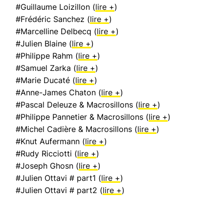
#Guillaume Loizillon (
lire +
)
#Frédéric Sanchez (
lire +
)
#Marcelline Delbecq (
lire +
)
#Julien Blaine (
lire +
)
#Philippe Rahm (
lire +
)
#Samuel Zarka (
lire +
)
#Marie Ducaté (
lire +
)
#Anne-James Chaton (
lire +
)
#Pascal Deleuze & Macrosillons (
lire +
)
#Philippe Pannetier & Macrosillons (
lire +
)
#Michel Cadière & Macrosillons (
lire +
)
#Knut Aufermann (
lire +
)
#Rudy Ricciotti (
lire +
)
#Joseph Ghosn (
lire +
)
#Julien Ottavi # part1 (
lire +
)
#Julien Ottavi # part2 (
lire +
)