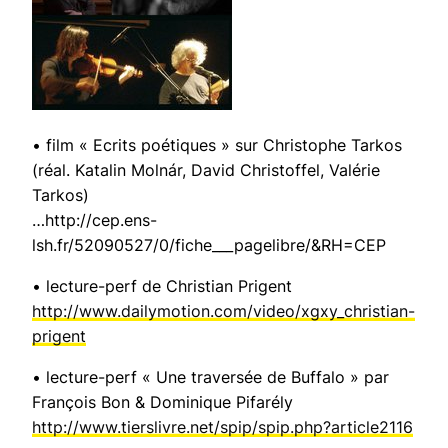
• film « Ecrits poétiques » sur Christophe Tarkos
(réal. Katalin Molnár, David Christoffel, Valérie
Tarkos)
…http://cep.ens-
lsh.fr/52090527/0/fiche___pagelibre/&RH=CEP
• lecture-perf de Christian Prigent
http://www.dailymotion.com/video/xgxy_christian-
prigent
• lecture-perf « Une traversée de Buffalo » par
François Bon & Dominique Pifarély
http://www.tierslivre.net/spip/spip.php?article2116