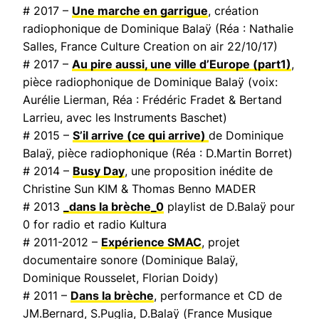
# 2017 –
Une marche en garrigue
, création
radiophonique de Dominique Balaÿ (Réa : Nathalie
Salles,
France Culture Creation on air
22/10/17)
# 2017 –
Au pire aussi, une ville d’Europe
(part1)
,
pièce radiophonique de Dominique Balaÿ (voix:
Aurélie Lierman, Réa : Frédéric Fradet & Bertand
Larrieu, avec les Instruments Baschet)
# 2015 –
S’il arrive (ce qui arrive)
de Dominique
Balaÿ, pièce radiophonique (Réa : D.Martin Borret)
# 2014 –
Busy Day
, une proposition inédite de
Christine Sun KIM & Thomas Benno MADER
# 2013
_dans la brèche_0
playlist de D.Balaÿ pour
0 for radio et radio Kultura
# 2011-2012 –
Expérience SMAC
, projet
documentaire sonore (Dominique Balaÿ,
Dominique Rousselet, Florian Doidy)
# 2011 –
Dans la brèche
, performance et CD de
JM.Bernard, S.Puglia, D.Balaÿ (
France Musique