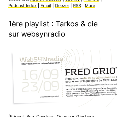
Podcast Index
|
Email
|
Deezer
|
RSS
|
More
1ère playlist : Tarkos & cie
sur websynradio
(Prigent, Bon, Cendrars, Orlovsky, Ginsberg,