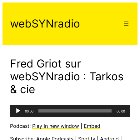
Aller
au
webSYNradio
contenu
Fred Griot sur
webSYNradio : Tarkos
& cie
Lecteur
00:00
00:00
audio
Podcast:
Play in new window
|
Embed
Subscribe:
Apple Podcasts
|
Spotify
|
Android
|