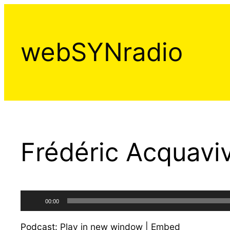
Aller
au
contenu
webSYNradio
Frédéric Acquaviv
Lecteur
00:00
audio
Podcast:
Play in new window
|
Embed