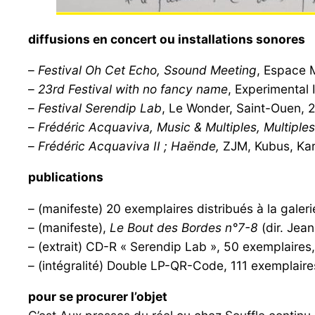
diffusions en concert ou installations sonores
–
Festival Oh Cet Echo, Ssound Meeting
, Espace 
–
23rd Festival with no fancy name
, Experimental
–
Festival Serendip Lab
, Le Wonder, Saint-Ouen, 
–
Frédéric Acquaviva, Music & Multiples, Multiple
–
Frédéric Acquaviva II ; Haënde,
ZJM, Kubus, Kar
publications
– (manifeste) 20 exemplaires distribués à la gale
– (manifeste),
Le Bout des Bordes n°7-8
(dir. Jea
– (extrait) CD-R « Serendip Lab », 50 exemplaires
– (intégralité) Double LP-QR-Code, 111 exemplaires
pour se procurer l’objet