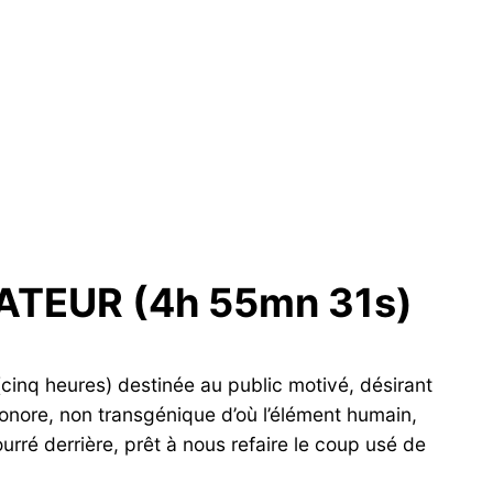
haut/bas
pour
augmenter
ou
diminuer
le
volume.
ATEUR (4h 55mn 31s)
(cinq heures) destinée au public motivé, désirant
onore, non transgénique d’où l’élément humain,
rré derrière, prêt à nous refaire le coup usé de