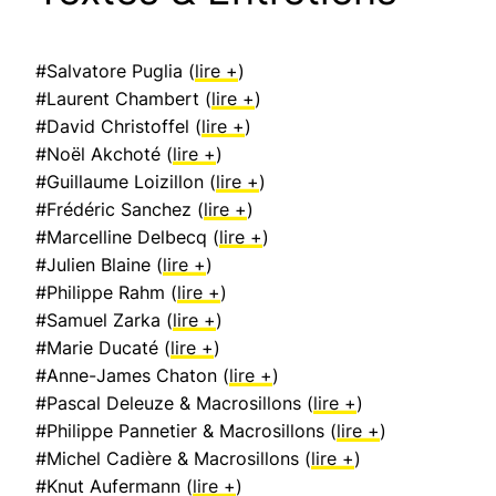
#Salvatore Puglia (
lire +
)
#Laurent Chambert (
lire +
)
#David Christoffel (
lire +
)
#Noël Akchoté (
lire +
)
#Guillaume Loizillon (
lire +
)
#Frédéric Sanchez (
lire +
)
#Marcelline Delbecq (
lire +
)
#Julien Blaine (
lire +
)
#Philippe Rahm (
lire +
)
#Samuel Zarka (
lire +
)
#Marie Ducaté (
lire +
)
#Anne-James Chaton (
lire +
)
#Pascal Deleuze & Macrosillons (
lire +
)
#Philippe Pannetier & Macrosillons (
lire +
)
#Michel Cadière & Macrosillons (
lire +
)
#Knut Aufermann (
lire +
)