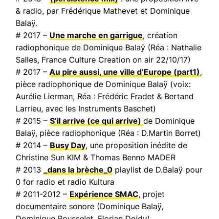
& radio, par Frédérique Mathevet et Dominique
Balaÿ.
# 2017 –
Une marche en garrigue
, création
radiophonique de Dominique Balaÿ (Réa : Nathalie
Salles,
France Culture Creation on air
22/10/17)
# 2017 –
Au pire aussi, une ville d’Europe
(part1)
,
pièce radiophonique de Dominique Balaÿ (voix:
Aurélie Lierman, Réa : Frédéric Fradet & Bertand
Larrieu, avec les Instruments Baschet)
# 2015 –
S’il arrive (ce qui arrive)
de Dominique
Balaÿ, pièce radiophonique (Réa : D.Martin Borret)
# 2014 –
Busy Day
, une proposition inédite de
Christine Sun KIM & Thomas Benno MADER
# 2013
_dans la brèche_0
playlist de D.Balaÿ pour
0 for radio et radio Kultura
# 2011-2012 –
Expérience SMAC
, projet
documentaire sonore (Dominique Balaÿ,
Dominique Rousselet, Florian Doidy)