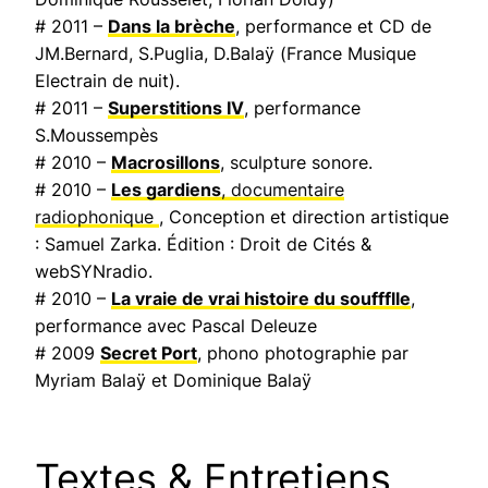
# 2011 –
Dans la brèche
, performance et CD de
JM.Bernard, S.Puglia, D.Balaÿ (
France Musique
Electrain de nuit
).
# 2011 –
Superstitions IV
, performance
S.Moussempès
# 2010 –
Macrosillons
, sculpture sonore.
# 2010 –
Les gardiens
, documentaire
radiophonique
, Conception et direction artistique
: Samuel Zarka. Édition : Droit de Cités &
webSYNradio.
# 2010 –
La vraie de vrai histoire du souffflle
,
performance avec Pascal Deleuze
# 2009
Secret Port
, phono photographie par
Myriam Balaÿ et Dominique Balaÿ
Textes & Entretiens