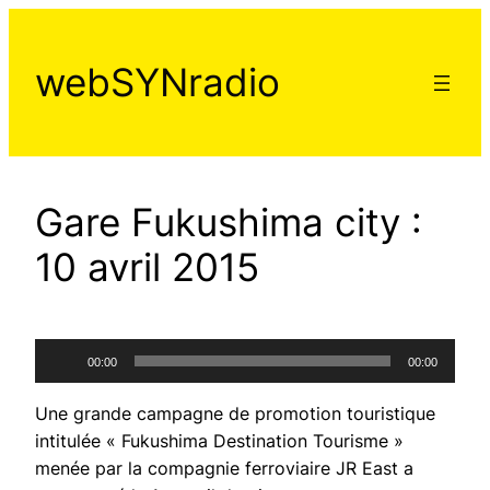
Aller
au
webSYNradio
contenu
Gare Fukushima city :
10 avril 2015
Lecteur
00:00
00:00
audio
Une grande campagne de promotion touristique
intitulée « Fukushima Destination Tourisme »
menée par la compagnie ferroviaire JR East a