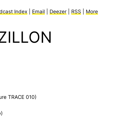
dcast Index
|
Email
|
Deezer
|
RSS
|
More
ZILLON
sture TRACE 010)
b)