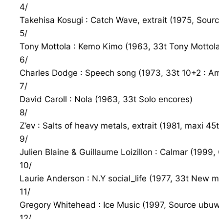
4/
Takehisa Kosugi : Catch Wave, extrait (1975, Sou
5/
Tony Mottola : Kemo Kimo (1963, 33t Tony Mottola
6/
Charles Dodge : Speech song (1973, 33t 10+2 : Am
7/
David Caroll : Nola (1963, 33t Solo encores)
8/
Z’ev : Salts of heavy metals, extrait (1981, maxi 45
9/
Julien Blaine & Guillaume Loizillon : Calmar (1999
10/
Laurie Anderson : N.Y social_life (1977, 33t New m
11/
Gregory Whitehead : Ice Music (1997, Source ubu
12/