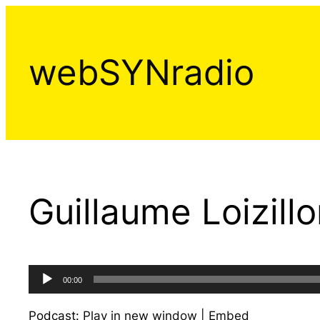
Aller
au
contenu
webSYNradio
Guillaume Loizill
Lecteur
00:00
audio
Podcast:
Play in new window
|
Embed