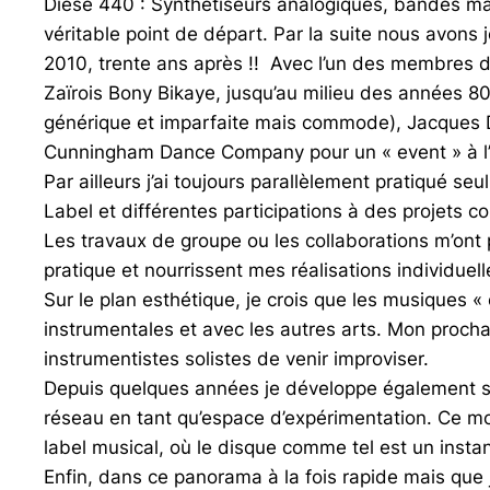
Dièse 440
: Synthétiseurs analogiques, bandes mag
véritable point de départ. Par la suite nous avons
2010, trente ans après !! Avec l’un des membres de
Zaïrois Bony Bikaye, jusqu’au milieu des années 80
générique et imparfaite mais commode), Jacques D
Cunningham Dance Company pour un « event » à l’
Par ailleurs j’ai toujours parallèlement pratiqué s
Label et différentes participations à des projets col
Les travaux de groupe ou les collaborations m’ont 
pratique et nourrissent mes réalisations individuell
Sur le plan esthétique, je crois que les musiques «
instrumentales et avec les autres arts. Mon procha
instrumentistes solistes de venir improviser.
Depuis quelques années je développe également su
réseau en tant qu’espace d’expérimentation. Ce m
label musical, où le disque comme tel est un insta
Enfin, dans ce panorama à la fois rapide mais que 