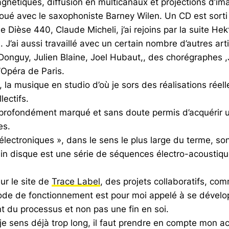
nétiques, diffusion en multicanaux et projections d’ima
 joué avec le saxophoniste Barney Wilen. Un CD est sort
 Dièse 440, Claude Micheli, j’ai rejoins par la suite H
. J’ai aussi travaillé avec un certain nombre d’autres a
onguy, Julien Blaine, Joel Hubaut,, des chorégraphes ,
Opéra de Paris.
eul, la musique en studio d’où je sors des réalisations r
lectifs.
profondément marqué et sans doute permis d’acquérir un 
es.
 électroniques », dans le sens le plus large du terme, s
in disque est une série de séquences électro-acoustique
r le site de
Trace Label
, des projets collaboratifs, co
ode de fonctionnement est pour moi appelé à se dévelo
nt du processus et non pas une fin en soi.
je sens déjà trop long, il faut prendre en compte mon a