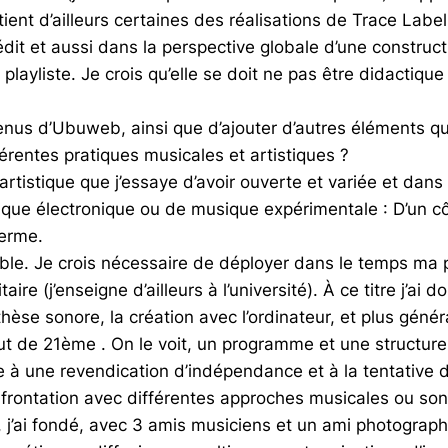
t d’ailleurs certaines des réalisations de Trace Label. 
nédit et aussi dans la perspective globale d’une constru
playliste. Je crois qu’elle se doit ne pas être didactiq
 venus d’Ubuweb, ainsi que d’ajouter d’autres éléments q
rentes pratiques musicales et artistiques ?
 artistique que j’essaye d’avoir ouverte et variée et da
ique électronique ou de musique expérimentale : D’un côt
terme.
e. Je crois nécessaire de déployer dans le temps ma pr
re (j’enseigne d’ailleurs à l’université). À ce titre j’ai
thèse sonore, la création avec l’ordinateur, et plus géné
t de 21ème . On le voit, un programme et une structure 
e à une revendication d’indépendance et à la tentative 
ontation avec différentes approches musicales ou sonore
 j’ai fondé, avec 3 amis musiciens et un ami photograph