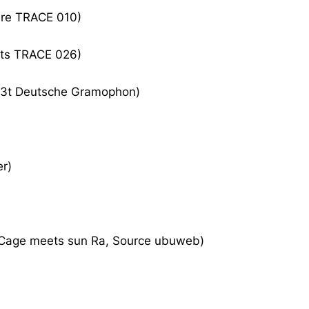
ure TRACE 010)
nts TRACE 026)
, 33t Deutsche Gramophon)
er)
n Cage meets sun Ra, Source ubuweb)