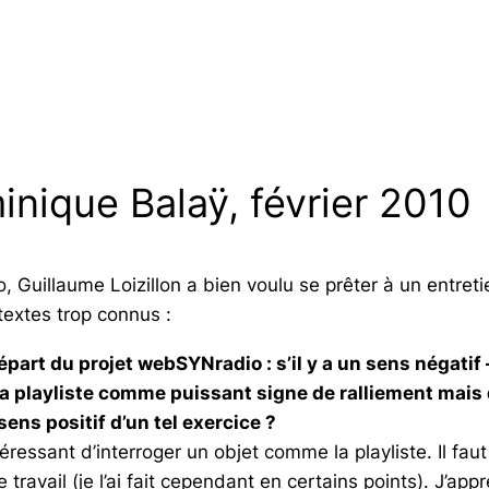
inique Balaÿ, février 2010
, Guillaume Loizillon a bien voulu se prêter à un entret
textes trop connus :
épart du projet webSYNradio : s’il y a un sens négati
la playliste comme puissant signe de ralliement mais 
 sens positif d’un tel exercice ?
ssant d’interroger un objet comme la playliste. Il faut 
travail (je l’ai fait cependant en certains points). J’app