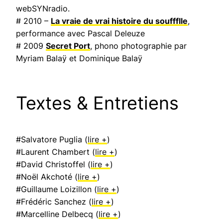
webSYNradio.
# 2010 –
La vraie de vrai histoire du souffflle
,
performance avec Pascal Deleuze
# 2009
Secret Port
, phono photographie par
Myriam Balaÿ et Dominique Balaÿ
Textes & Entretiens
#Salvatore Puglia (
lire +
)
#Laurent Chambert (
lire +
)
#David Christoffel (
lire +
)
#Noël Akchoté (
lire +
)
#Guillaume Loizillon (
lire +
)
#Frédéric Sanchez (
lire +
)
#Marcelline Delbecq (
lire +
)