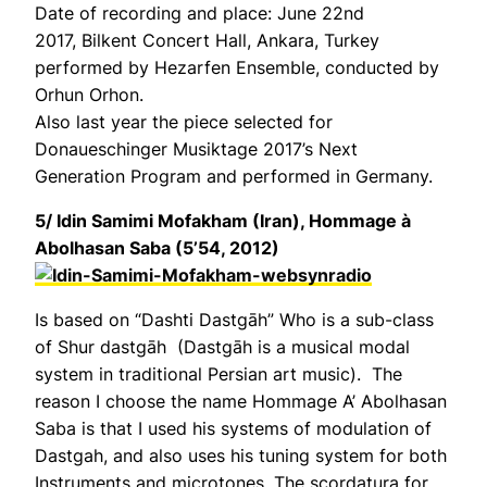
Date of recording and place: June 22nd
2017, Bilkent Concert Hall, Ankara, Turkey
performed by Hezarfen Ensemble, conducted by
Orhun Orhon.
Also last year the piece selected for
Donaueschinger Musiktage 2017’s Next
Generation Program and performed in Germany.
5/
Idin Samimi Mofakham (Iran),
Hommage à
Abolhasan Saba
(5’54, 2012)
Is based on “Dashti Dastgāh” Who is a sub-class
of Shur dastgāh (Dastgāh is a musical modal
system in traditional Persian art music). The
reason I choose the name Hommage A’ Abolhasan
Saba is that I used his systems of modulation of
Dastgah, and also uses his tuning system for both
Instruments and microtones. The scordatura for