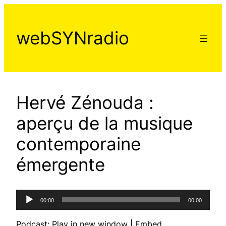
Aller
au
webSYNradio
contenu
Hervé Zénouda :
aperçu de la musique
contemporaine
émergente
Lecteur
00:00
00:00
audio
Podcast:
Play in new window
|
Embed