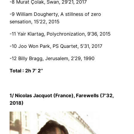
-8 Murat Çolak,
Swan
, 29’21, 2017
-9 William Dougherty,
A stillness of zero
sensation
, 15’22, 2015
-11 Yair Klartag,
Polychronization
, 9’36, 2015
-10 Joo Won Park,
PS Quartet
, 5’31, 2017
-12 Billy Bragg,
Jerusalem
, 2’29, 1990
Total :
2h 7’ 2’’
1/ Nicolas Jacquot
(France)
, Farewells
(
7’32,
2018)