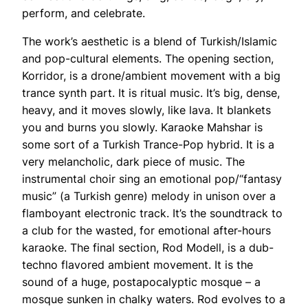
perform, and celebrate.
The work’s aesthetic is a blend of Turkish/Islamic
and pop-cultural elements. The opening section,
Korridor, is a drone/ambient movement with a big
trance synth part. It is ritual music. It’s big, dense,
heavy, and it moves slowly, like lava. It blankets
you and burns you slowly. Karaoke Mahshar is
some sort of a Turkish Trance-Pop hybrid. It is a
very melancholic, dark piece of music. The
instrumental choir sing an emotional pop/“fantasy
music” (a Turkish genre) melody in unison over a
flamboyant electronic track. It’s the soundtrack to
a club for the wasted, for emotional after-hours
karaoke. The final section, Rod Modell, is a dub-
techno flavored ambient movement. It is the
sound of a huge, postapocalyptic mosque – a
mosque sunken in chalky waters. Rod evolves to a