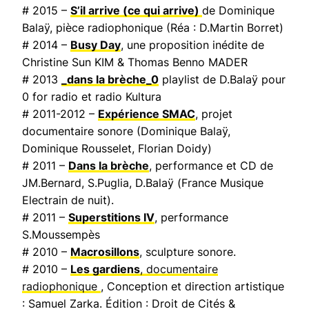
# 2015 –
S’il arrive (ce qui arrive)
de Dominique
Balaÿ, pièce radiophonique (Réa : D.Martin Borret)
# 2014 –
Busy Day
, une proposition inédite de
Christine Sun KIM & Thomas Benno MADER
# 2013
_dans la brèche_0
playlist de D.Balaÿ pour
0 for radio et radio Kultura
# 2011-2012 –
Expérience SMAC
, projet
documentaire sonore (Dominique Balaÿ,
Dominique Rousselet, Florian Doidy)
# 2011 –
Dans la brèche
, performance et CD de
JM.Bernard, S.Puglia, D.Balaÿ (
France Musique
Electrain de nuit
).
# 2011 –
Superstitions IV
, performance
S.Moussempès
# 2010 –
Macrosillons
, sculpture sonore.
# 2010 –
Les gardiens
, documentaire
radiophonique
, Conception et direction artistique
: Samuel Zarka. Édition : Droit de Cités &