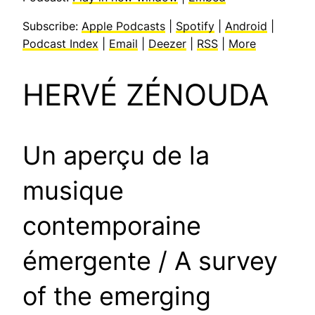
Subscribe:
Apple Podcasts
|
Spotify
|
Android
|
Podcast Index
|
Email
|
Deezer
|
RSS
|
More
HERVÉ ZÉNOUDA
Un aperçu de la
musique
contemporaine
émergente / A survey
of the emerging