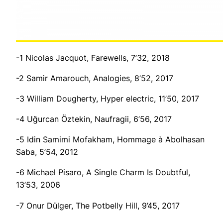
-1 Nicolas Jacquot,
Farewells
, 7’32, 2018
-2 Samir Amarouch,
Analogies
, 8’52, 2017
-3 William Dougherty,
Hyper electric
, 11’50, 2017
-4 Uğurcan Öztekin,
Naufragii
, 6’56, 2017
-5 Idin Samimi Mofakham,
Hommage à Abolhasan
Saba
, 5’54, 2012
-6 Michael Pisaro,
A Single Charm Is Doubtful
,
13’53, 2006
-7 Onur Dülger,
The Potbelly Hill
, 9’45, 2017