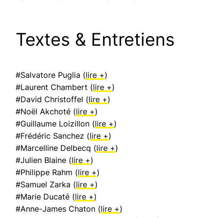
Textes & Entretiens
#Salvatore Puglia (
lire +
)
#Laurent Chambert (
lire +
)
#David Christoffel (
lire +
)
#Noël Akchoté (
lire +
)
#Guillaume Loizillon (
lire +
)
#Frédéric Sanchez (
lire +
)
#Marcelline Delbecq (
lire +
)
#Julien Blaine (
lire +
)
#Philippe Rahm (
lire +
)
#Samuel Zarka (
lire +
)
#Marie Ducaté (
lire +
)
#Anne-James Chaton (
lire +
)