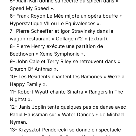
5- Alain Kan donne sa recette du spleen dans «
Speed My Speed ».
6- Frank Royon Le Mée mijote un opéra bouffe «
Hyperstatique VII ou Le Equivalences ».
7- Pierre Schaeffer et Igor Stravinsky dans le
wagon restaurant « Collage n°2 » (extrait).
8- Pierre Henry exécute une partition de
Beethoven « Xème Symphonie ».
9- John Cale et Terry Riley se retrouvent dans «
Church Of Anthrax ».
10- Les Residents chantent les Ramones « We’re a
Happy Family ».
11- Robert Wyatt chante Sinatra « Rangers In The
Nightst ».
12- Janis Joplin tente quelques pas de danse avec
Raoul Haussman sur « Water Dances » de Michael
Nyman.
13- Krzysztof Penderecki se donne en spectacle