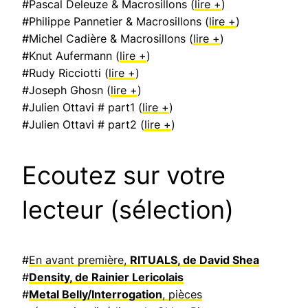
#Pascal Deleuze & Macrosillons (
lire +
)
#Philippe Pannetier & Macrosillons (
lire +
)
#Michel Cadière & Macrosillons (
lire +
)
#Knut Aufermann (
lire +
)
#Rudy Ricciotti (
lire +
)
#Joseph Ghosn (
lire +
)
#Julien Ottavi # part1 (
lire +
)
#Julien Ottavi # part2 (
lire +
)
Ecoutez sur votre
lecteur (sélection)
#
En avant première,
RITUALS, de David Shea
#
Density, de Rainier Lericolais
#
Metal Belly/Interrogation
, pièces