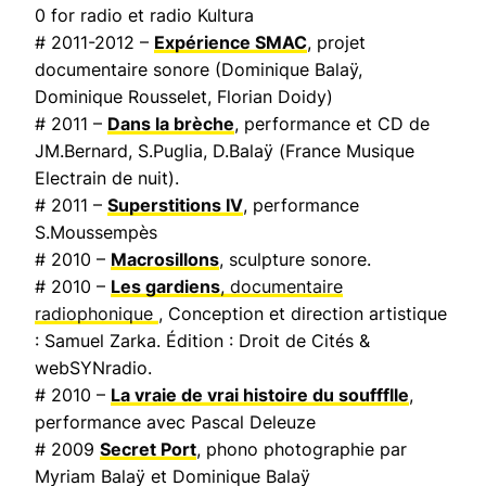
0 for radio et radio Kultura
# 2011-2012 –
Expérience SMAC
, projet
documentaire sonore (Dominique Balaÿ,
Dominique Rousselet, Florian Doidy)
# 2011 –
Dans la brèche
, performance et CD de
JM.Bernard, S.Puglia, D.Balaÿ (
France Musique
Electrain de nuit
).
# 2011 –
Superstitions IV
, performance
S.Moussempès
# 2010 –
Macrosillons
, sculpture sonore.
# 2010 –
Les gardiens
, documentaire
radiophonique
, Conception et direction artistique
: Samuel Zarka. Édition : Droit de Cités &
webSYNradio.
# 2010 –
La vraie de vrai histoire du souffflle
,
performance avec Pascal Deleuze
# 2009
Secret Port
, phono photographie par
Myriam Balaÿ et Dominique Balaÿ