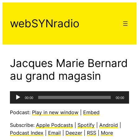
Aller
au
webSYNradio
contenu
Jacques Marie Bernard
au grand magasin
Lecteur
00:00
00:00
audio
Podcast:
Play in new window
|
Embed
Subscribe:
Apple Podcasts
|
Spotify
|
Android
|
Podcast Index
|
Email
|
Deezer
|
RSS
|
More