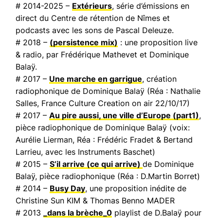
# 2014-2025 –
Extérieurs
, série d’émissions en
direct du Centre de rétention de Nîmes et
podcasts avec les sons de Pascal Deleuze.
# 2018 –
(persistence mix)
: une proposition live
& radio, par Frédérique Mathevet et Dominique
Balaÿ.
# 2017 –
Une marche en garrigue
, création
radiophonique de Dominique Balaÿ (Réa : Nathalie
Salles,
France Culture Creation on air
22/10/17)
# 2017 –
Au pire aussi, une ville d’Europe
(part1)
,
pièce radiophonique de Dominique Balaÿ (voix:
Aurélie Lierman, Réa : Frédéric Fradet & Bertand
Larrieu, avec les Instruments Baschet)
# 2015 –
S’il arrive (ce qui arrive)
de Dominique
Balaÿ, pièce radiophonique (Réa : D.Martin Borret)
# 2014 –
Busy Day
, une proposition inédite de
Christine Sun KIM & Thomas Benno MADER
# 2013
_dans la brèche_0
playlist de D.Balaÿ pour