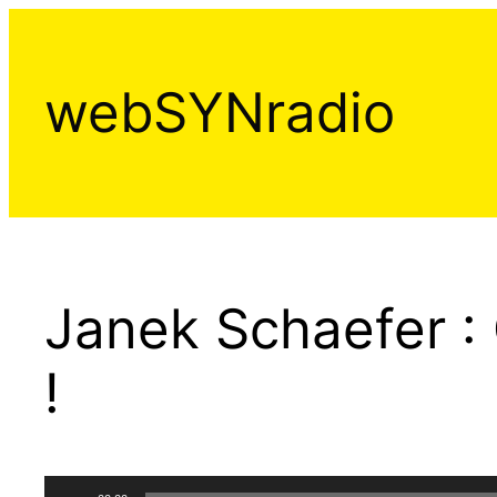
Aller
au
contenu
webSYNradio
Janek Schaefer :
!
Lecteur