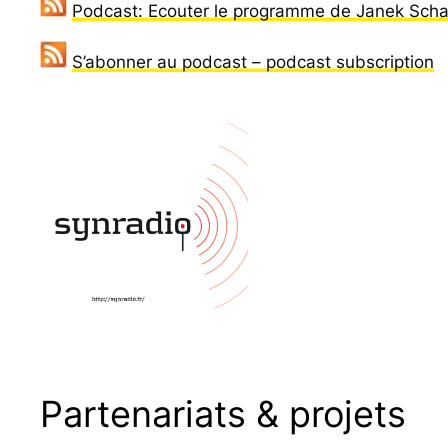
Podcast: Ecouter le programme de Janek Scha
S’abonner au podcast – podcast subscription
Partenariats & projets