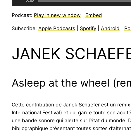
00:00
audio
Podcast:
Play in new window
|
Embed
Subscribe:
Apple Podcasts
|
Spotify
|
Android
|
Po
JANEK SCHAEF
Asleep at the wheel (re
Cette contribution de Janek Schaefer est un remix or
International Festival) et qui garde toute son acui
une bande sonore qui alerte sur l’état du monde. D
bibliographique présentant toutes sortes d’alterna