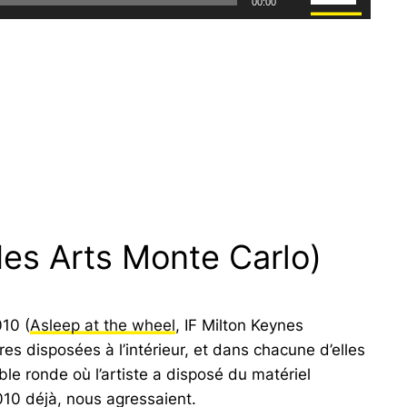
00:00
les
flèches
haut/bas
pour
augmenter
ou
diminuer
le
volume.
des Arts Monte Carlo)
010 (
Asleep at the wheel
, IF Milton Keynes
es disposées à l’intérieur, et dans chacune d’elles
le ronde où l’artiste a disposé du matériel
010 déjà, nous agressaient.