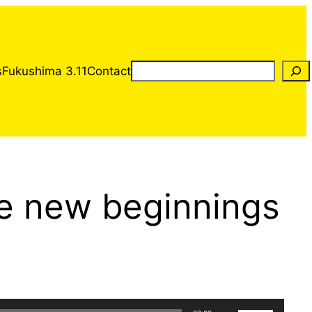
Rechercher
s
Fukushima 3.11
Contact
e new beginnings
Utilisez