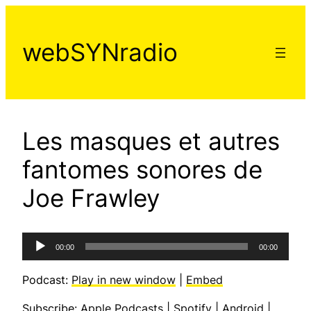
Aller
au
webSYNradio
contenu
Les masques et autres
fantomes sonores de
Joe Frawley
Lecteur
00:00
00:00
audio
Podcast:
Play in new window
|
Embed
Subscribe:
Apple Podcasts
|
Spotify
|
Android
|