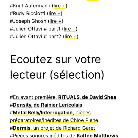
#Knut Aufermann (
lire +
)
#Rudy Ricciotti (
lire +
)
#Joseph Ghosn (
lire +
)
#Julien Ottavi # part1 (
lire +
)
#Julien Ottavi # part2 (
lire +
)
Ecoutez sur votre
lecteur (sélection)
#
En avant première,
RITUALS, de David Shea
#
Density, de Rainier Lericolais
#
Metal Belly/Interrogation
, pièces
préparatoires/inédites de Chloe Piene
#
Dermis
, un projet de Richard Garet
#
Pièces sonores inédites de
Kaffee Matthews