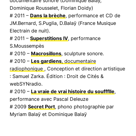
documentaire sonore (Dominique Balaÿ,
Dominique Rousselet, Florian Doidy)
# 2011 –
Dans la brèche
, performance et CD de
JM.Bernard, S.Puglia, D.Balaÿ (
France Musique
Electrain de nuit
).
# 2011 –
Superstitions IV
, performance
S.Moussempès
# 2010 –
Macrosillons
, sculpture sonore.
# 2010 –
Les gardiens
, documentaire
radiophonique
, Conception et direction artistique
: Samuel Zarka. Édition : Droit de Cités &
webSYNradio.
# 2010 –
La vraie de vrai histoire du souffflle
,
performance avec Pascal Deleuze
# 2009
Secret Port
, phono photographie par
Myriam Balaÿ et Dominique Balaÿ