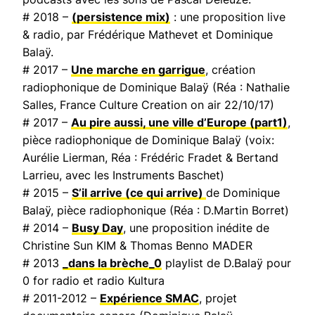
# 2018 –
(persistence mix)
: une proposition live
& radio, par Frédérique Mathevet et Dominique
Balaÿ.
# 2017 –
Une marche en garrigue
, création
radiophonique de Dominique Balaÿ (Réa : Nathalie
Salles,
France Culture Creation on air
22/10/17)
# 2017 –
Au pire aussi, une ville d’Europe
(part1)
,
pièce radiophonique de Dominique Balaÿ (voix:
Aurélie Lierman, Réa : Frédéric Fradet & Bertand
Larrieu, avec les Instruments Baschet)
# 2015 –
S’il arrive (ce qui arrive)
de Dominique
Balaÿ, pièce radiophonique (Réa : D.Martin Borret)
# 2014 –
Busy Day
, une proposition inédite de
Christine Sun KIM & Thomas Benno MADER
# 2013
_dans la brèche_0
playlist de D.Balaÿ pour
0 for radio et radio Kultura
# 2011-2012 –
Expérience SMAC
, projet