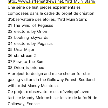
http://www.kaffematthews.net/Yird_Muin_Starn/
Une série de huit pièces expérimentales
composées dans le cadre du projet de création
d’observatoire des étoiles, ‘Yird Muin Starn’.
01_The_wind_of_Pegasus
02_electons_by_Orion
03_Looking_skywards
04_electons_by_Pegasus
05_Ursa_Major
06_starstream2
07_Flew_to_the_Sun
08_Orion_is_orioned
A project to design and make shelter for star
gazing visitors in the Galloway Forest, Scotland
with artist Mandy McIntosh.
Ce projet d’observatoire est développé avec
l’artiste Mandy McIntosh sur le site de la forêt de
Galloway, Ecosse.