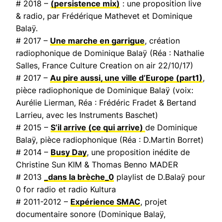
# 2018 –
(persistence mix)
: une proposition live
& radio, par Frédérique Mathevet et Dominique
Balaÿ.
# 2017 –
Une marche en garrigue
, création
radiophonique de Dominique Balaÿ (Réa : Nathalie
Salles,
France Culture Creation on air
22/10/17)
# 2017 –
Au pire aussi, une ville d’Europe
(part1)
,
pièce radiophonique de Dominique Balaÿ (voix:
Aurélie Lierman, Réa : Frédéric Fradet & Bertand
Larrieu, avec les Instruments Baschet)
# 2015 –
S’il arrive (ce qui arrive)
de Dominique
Balaÿ, pièce radiophonique (Réa : D.Martin Borret)
# 2014 –
Busy Day
, une proposition inédite de
Christine Sun KIM & Thomas Benno MADER
# 2013
_dans la brèche_0
playlist de D.Balaÿ pour
0 for radio et radio Kultura
# 2011-2012 –
Expérience SMAC
, projet
documentaire sonore (Dominique Balaÿ,