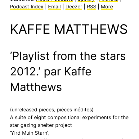
Podcast Index
|
Email
|
Deezer
|
RSS
|
More
KAFFE MATTHEWS
‘Playlist from the stars
2012.’ par Kaffe
Matthews
(unreleased pieces, pièces inédites
)
A suite of eight compositional experiments for the
star gazing shelter project
‘Yird Muin Starn’,