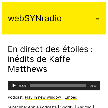
Aller
au
webSYNradio
contenu
En direct des étoiles :
inédits de Kaffe
Matthews
Lecteur
00:00
00:00
audio
Podcast:
Play in new window
|
Embed
Subscribe:
Apple Podcasts
|
Spotify
|
Android
|