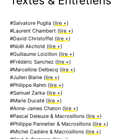
Textes & Entretiens
#Salvatore Puglia (
lire +
)
#Laurent Chambert (
lire +
)
#David Christoffel (
lire +
)
#Noël Akchoté (
lire +
)
#Guillaume Loizillon (
lire +
)
#Frédéric Sanchez (
lire +
)
#Marcelline Delbecq (
lire +
)
#Julien Blaine (
lire +
)
#Philippe Rahm (
lire +
)
#Samuel Zarka (
lire +
)
#Marie Ducaté (
lire +
)
#Anne-James Chaton (
lire +
)
#Pascal Deleuze & Macrosillons (
lire +
)
#Philippe Pannetier & Macrosillons (
lire +
)
#Michel Cadière & Macrosillons (
lire +
)