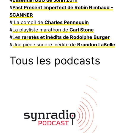
#
Essential UBU de John Zorn
#
Past Present Imperfect de Robin Rimbaud –
SCANNER
#
La compil de
Charles Pennequin
#
La playliste marathon de
Carl Stone
#
Les
raretés et inédits de Rodolphe Burger
#
Une pièce sonore inédite de
Brandon LaBelle
Tous les podcasts