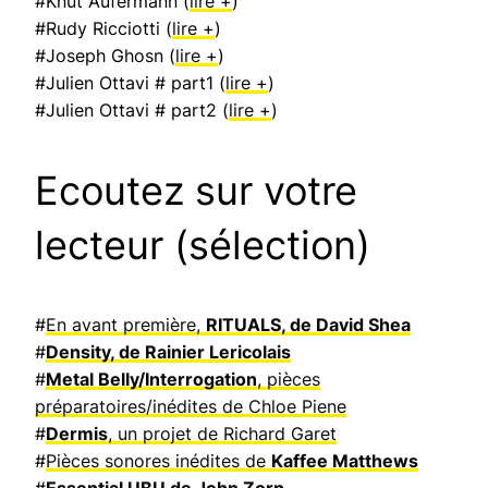
#Knut Aufermann (
lire +
)
#Rudy Ricciotti (
lire +
)
#Joseph Ghosn (
lire +
)
#Julien Ottavi # part1 (
lire +
)
#Julien Ottavi # part2 (
lire +
)
Ecoutez sur votre
lecteur (sélection)
#
En avant première,
RITUALS, de David Shea
#
Density, de Rainier Lericolais
#
Metal Belly/Interrogation
, pièces
préparatoires/inédites de Chloe Piene
#
Dermis
, un projet de Richard Garet
#
Pièces sonores inédites de
Kaffee Matthews