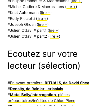
#Philippe Pannetier & Macrosillons (
lire +
)
#Michel Cadière & Macrosillons (
lire +
)
#Knut Aufermann (
lire +
)
#Rudy Ricciotti (
lire +
)
#Joseph Ghosn (
lire +
)
#Julien Ottavi # part1 (
lire +
)
#Julien Ottavi # part2 (
lire +
)
Ecoutez sur votre
lecteur (sélection)
#
En avant première,
RITUALS, de David Shea
#
Density, de Rainier Lericolais
#
Metal Belly/Interrogation
, pièces
préparatoires/inédites de Chloe Piene