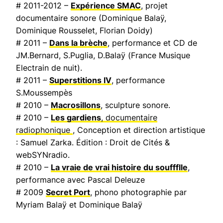
# 2011-2012 –
Expérience SMAC
, projet
documentaire sonore (Dominique Balaÿ,
Dominique Rousselet, Florian Doidy)
# 2011 –
Dans la brèche
, performance et CD de
JM.Bernard, S.Puglia, D.Balaÿ (
France Musique
Electrain de nuit
).
# 2011 –
Superstitions IV
, performance
S.Moussempès
# 2010 –
Macrosillons
, sculpture sonore.
# 2010 –
Les gardiens
, documentaire
radiophonique
, Conception et direction artistique
: Samuel Zarka. Édition : Droit de Cités &
webSYNradio.
# 2010 –
La vraie de vrai histoire du souffflle
,
performance avec Pascal Deleuze
# 2009
Secret Port
, phono photographie par
Myriam Balaÿ et Dominique Balaÿ