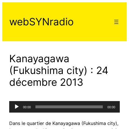
Aller
au
webSYNradio
contenu
Kanayagawa
(Fukushima city) : 24
décembre 2013
Lecteur
00:00
00:00
audio
Dans le quartier de Kanayagawa (Fukushima city),