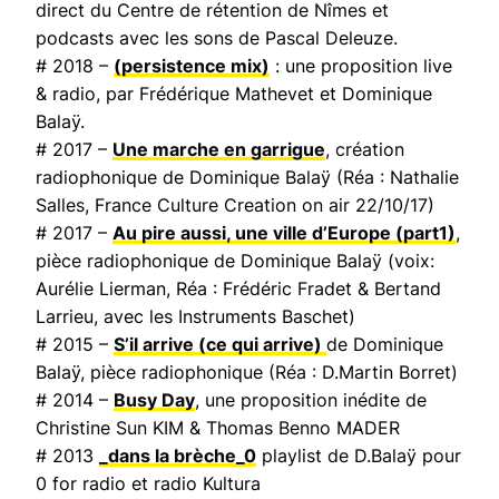
direct du Centre de rétention de Nîmes et
podcasts avec les sons de Pascal Deleuze.
# 2018 –
(persistence mix)
: une proposition live
& radio, par Frédérique Mathevet et Dominique
Balaÿ.
# 2017 –
Une marche en garrigue
, création
radiophonique de Dominique Balaÿ (Réa : Nathalie
Salles,
France Culture Creation on air
22/10/17)
# 2017 –
Au pire aussi, une ville d’Europe
(part1)
,
pièce radiophonique de Dominique Balaÿ (voix:
Aurélie Lierman, Réa : Frédéric Fradet & Bertand
Larrieu, avec les Instruments Baschet)
# 2015 –
S’il arrive (ce qui arrive)
de Dominique
Balaÿ, pièce radiophonique (Réa : D.Martin Borret)
# 2014 –
Busy Day
, une proposition inédite de
Christine Sun KIM & Thomas Benno MADER
# 2013
_dans la brèche_0
playlist de D.Balaÿ pour
0 for radio et radio Kultura