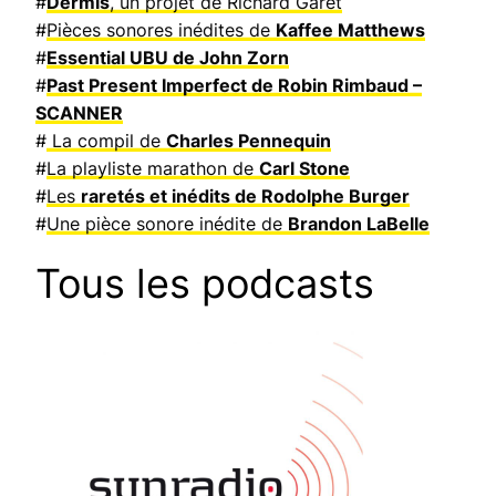
#
Dermis
, un projet de Richard Garet
#
Pièces sonores inédites de
Kaffee Matthews
#
Essential UBU de John Zorn
#
Past Present Imperfect de Robin Rimbaud –
SCANNER
#
La compil de
Charles Pennequin
#
La playliste marathon de
Carl Stone
#
Les
raretés et inédits de Rodolphe Burger
#
Une pièce sonore inédite de
Brandon LaBelle
Tous les podcasts