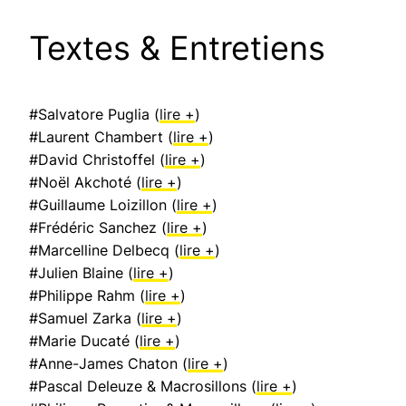
Textes & Entretiens
#Salvatore Puglia (
lire +
)
#Laurent Chambert (
lire +
)
#David Christoffel (
lire +
)
#Noël Akchoté (
lire +
)
#Guillaume Loizillon (
lire +
)
#Frédéric Sanchez (
lire +
)
#Marcelline Delbecq (
lire +
)
#Julien Blaine (
lire +
)
#Philippe Rahm (
lire +
)
#Samuel Zarka (
lire +
)
#Marie Ducaté (
lire +
)
#Anne-James Chaton (
lire +
)
#Pascal Deleuze & Macrosillons (
lire +
)