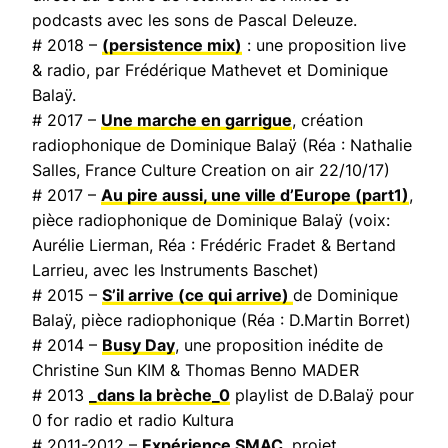
podcasts avec les sons de Pascal Deleuze.
# 2018 –
(persistence mix)
: une proposition live
& radio, par Frédérique Mathevet et Dominique
Balaÿ.
# 2017 –
Une marche en garrigue
, création
radiophonique de Dominique Balaÿ (Réa : Nathalie
Salles,
France Culture Creation on air
22/10/17)
# 2017 –
Au pire aussi, une ville d’Europe
(part1)
,
pièce radiophonique de Dominique Balaÿ (voix:
Aurélie Lierman, Réa : Frédéric Fradet & Bertand
Larrieu, avec les Instruments Baschet)
# 2015 –
S’il arrive (ce qui arrive)
de Dominique
Balaÿ, pièce radiophonique (Réa : D.Martin Borret)
# 2014 –
Busy Day
, une proposition inédite de
Christine Sun KIM & Thomas Benno MADER
# 2013
_dans la brèche_0
playlist de D.Balaÿ pour
0 for radio et radio Kultura
# 2011-2012 –
Expérience SMAC
, projet