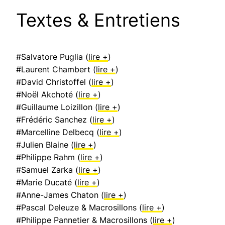
Textes & Entretiens
#Salvatore Puglia (
lire +
)
#Laurent Chambert (
lire +
)
#David Christoffel (
lire +
)
#Noël Akchoté (
lire +
)
#Guillaume Loizillon (
lire +
)
#Frédéric Sanchez (
lire +
)
#Marcelline Delbecq (
lire +
)
#Julien Blaine (
lire +
)
#Philippe Rahm (
lire +
)
#Samuel Zarka (
lire +
)
#Marie Ducaté (
lire +
)
#Anne-James Chaton (
lire +
)
#Pascal Deleuze & Macrosillons (
lire +
)
#Philippe Pannetier & Macrosillons (
lire +
)