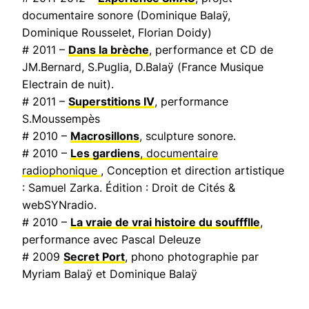
documentaire sonore (Dominique Balaÿ,
Dominique Rousselet, Florian Doidy)
# 2011 –
Dans la brèche
, performance et CD de
JM.Bernard, S.Puglia, D.Balaÿ (
France Musique
Electrain de nuit
).
# 2011 –
Superstitions IV
, performance
S.Moussempès
# 2010 –
Macrosillons
, sculpture sonore.
# 2010 –
Les gardiens
, documentaire
radiophonique
, Conception et direction artistique
: Samuel Zarka. Édition : Droit de Cités &
webSYNradio.
# 2010 –
La vraie de vrai histoire du souffflle
,
performance avec Pascal Deleuze
# 2009
Secret Port
, phono photographie par
Myriam Balaÿ et Dominique Balaÿ