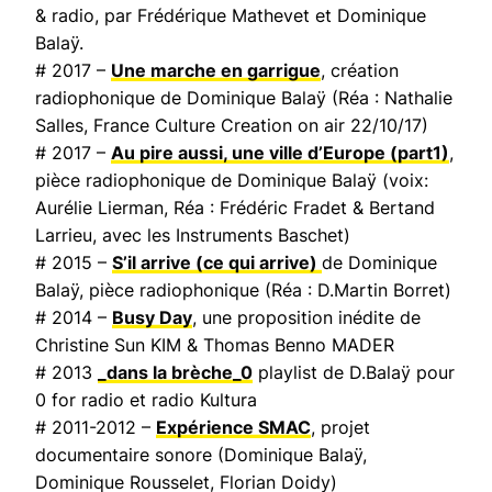
& radio, par Frédérique Mathevet et Dominique
Balaÿ.
# 2017 –
Une marche en garrigue
, création
radiophonique de Dominique Balaÿ (Réa : Nathalie
Salles,
France Culture Creation on air
22/10/17)
# 2017 –
Au pire aussi, une ville d’Europe
(part1)
,
pièce radiophonique de Dominique Balaÿ (voix:
Aurélie Lierman, Réa : Frédéric Fradet & Bertand
Larrieu, avec les Instruments Baschet)
# 2015 –
S’il arrive (ce qui arrive)
de Dominique
Balaÿ, pièce radiophonique (Réa : D.Martin Borret)
# 2014 –
Busy Day
, une proposition inédite de
Christine Sun KIM & Thomas Benno MADER
# 2013
_dans la brèche_0
playlist de D.Balaÿ pour
0 for radio et radio Kultura
# 2011-2012 –
Expérience SMAC
, projet
documentaire sonore (Dominique Balaÿ,
Dominique Rousselet, Florian Doidy)