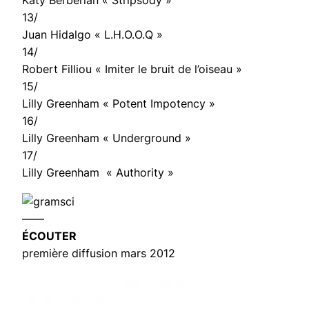
Katy Berberian « Stripsody »
13/
Juan Hidalgo « L.H.O.O.Q »
14/
Robert Filliou « Imiter le bruit de l’oiseau »
15/
Lilly Greenham « Potent Impotency »
16/
Lilly Greenham « Underground »
17/
Lilly Greenham « Authority »
——
ÉCOUTER
première diffusion mars 2012