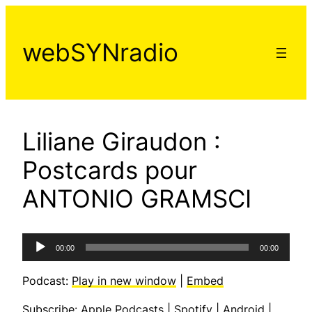
Aller
au
webSYNradio
contenu
Liliane Giraudon :
Postcards pour
ANTONIO GRAMSCI
Lecteur
00:00
00:00
audio
Podcast:
Play in new window
|
Embed
Subscribe:
Apple Podcasts
|
Spotify
|
Android
|