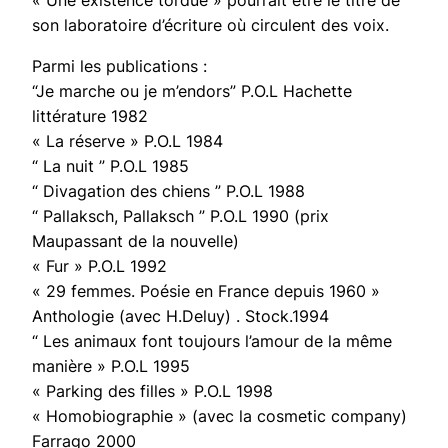
« Une existence tordue » pourrait être le titre de
son laboratoire d’écriture où circulent des voix.
Parmi les publications :
“Je marche ou je m’endors” P.O.L Hachette
littérature 1982
« La réserve » P.O.L 1984
“ La nuit ” P.O.L 1985
“ Divagation des chiens ” P.O.L 1988
“ Pallaksch, Pallaksch ” P.O.L 1990 (prix
Maupassant de la nouvelle)
« Fur » P.O.L 1992
« 29 femmes. Poésie en France depuis 1960 »
Anthologie (avec H.Deluy) . Stock.1994
“ Les animaux font toujours l’amour de la même
manière » P.O.L 1995
« Parking des filles » P.O.L 1998
« Homobiographie » (avec la cosmetic company)
Farrago 2000