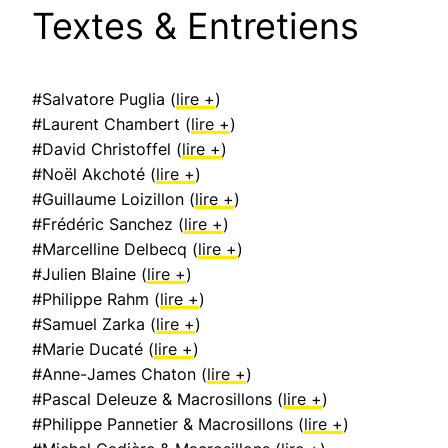
Textes & Entretiens
#Salvatore Puglia (
lire +
)
#Laurent Chambert (
lire +
)
#David Christoffel (
lire +
)
#Noël Akchoté (
lire +
)
#Guillaume Loizillon (
lire +
)
#Frédéric Sanchez (
lire +
)
#Marcelline Delbecq (
lire +
)
#Julien Blaine (
lire +
)
#Philippe Rahm (
lire +
)
#Samuel Zarka (
lire +
)
#Marie Ducaté (
lire +
)
#Anne-James Chaton (
lire +
)
#Pascal Deleuze & Macrosillons (
lire +
)
#Philippe Pannetier & Macrosillons (
lire +
)