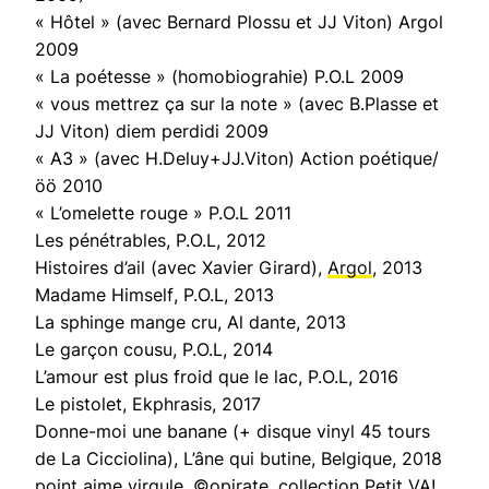
« Hôtel » (avec Bernard Plossu et JJ Viton) Argol
2009
« La poétesse » (homobiograhie) P.O.L 2009
« vous mettrez ça sur la note » (avec B.Plasse et
JJ Viton) diem perdidi 2009
« A3 » (avec H.Deluy+JJ.Viton) Action poétique/
öö 2010
« L’omelette rouge » P.O.L 2011
Les pénétrables
, P.O.L, 2012
Histoires d’ail
(avec Xavier Girard),
Argol
, 2013
Madame Himself
, P.O.L, 2013
La sphinge mange cru
, Al dante, 2013
Le garçon cousu
, P.O.L, 2014
L’amour est plus froid que le lac
, P.O.L, 2016
Le pistolet,
Ekphrasis, 2017
Donne-moi une banane
(+ disque vinyl 45 tours
de La Cicciolina), L’âne qui butine, Belgique, 2018
point aime virgule,
©opirate, collection Petit VA
!