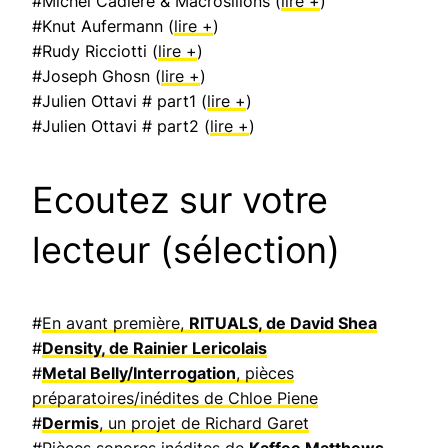
#Michel Cadière & Macrosillons (
lire +
)
#Knut Aufermann (
lire +
)
#Rudy Ricciotti (
lire +
)
#Joseph Ghosn (
lire +
)
#Julien Ottavi # part1 (
lire +
)
#Julien Ottavi # part2 (
lire +
)
Ecoutez sur votre
lecteur (sélection)
#
En avant première,
RITUALS, de David Shea
#
Density, de Rainier Lericolais
#
Metal Belly/Interrogation
, pièces
préparatoires/inédites de Chloe Piene
#
Dermis
, un projet de Richard Garet
#
Pièces sonores inédites de
Kaffee Matthews