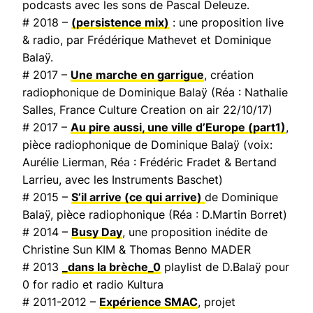
podcasts avec les sons de Pascal Deleuze.
# 2018 –
(persistence mix)
: une proposition live
& radio, par Frédérique Mathevet et Dominique
Balaÿ.
# 2017 –
Une marche en garrigue
, création
radiophonique de Dominique Balaÿ (Réa : Nathalie
Salles,
France Culture Creation on air
22/10/17)
# 2017 –
Au pire aussi, une ville d’Europe
(part1)
,
pièce radiophonique de Dominique Balaÿ (voix:
Aurélie Lierman, Réa : Frédéric Fradet & Bertand
Larrieu, avec les Instruments Baschet)
# 2015 –
S’il arrive (ce qui arrive)
de Dominique
Balaÿ, pièce radiophonique (Réa : D.Martin Borret)
# 2014 –
Busy Day
, une proposition inédite de
Christine Sun KIM & Thomas Benno MADER
# 2013
_dans la brèche_0
playlist de D.Balaÿ pour
0 for radio et radio Kultura
# 2011-2012 –
Expérience SMAC
, projet