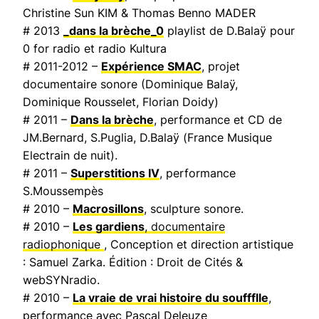
Christine Sun KIM & Thomas Benno MADER
# 2013
_dans la brèche_0
playlist de D.Balaÿ pour
0 for radio et radio Kultura
# 2011-2012 –
Expérience SMAC
, projet
documentaire sonore (Dominique Balaÿ,
Dominique Rousselet, Florian Doidy)
# 2011 –
Dans la brèche
, performance et CD de
JM.Bernard, S.Puglia, D.Balaÿ (
France Musique
Electrain de nuit
).
# 2011 –
Superstitions IV
, performance
S.Moussempès
# 2010 –
Macrosillons
, sculpture sonore.
# 2010 –
Les gardiens
, documentaire
radiophonique
, Conception et direction artistique
: Samuel Zarka. Édition : Droit de Cités &
webSYNradio.
# 2010 –
La vraie de vrai histoire du souffflle
,
performance avec Pascal Deleuze