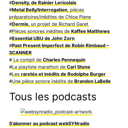
#
Density, de Rainier Lericolais
#
Metal Belly/Interrogation
, pièces
préparatoires/inédites de Chloe Piene
#
Dermis
, un projet de Richard Garet
#
Pièces sonores inédites de
Kaffee Matthews
#
Essential UBU de John Zorn
#
Past Present Imperfect de Robin Rimbaud –
SCANNER
#
La compil de
Charles Pennequin
#
La playliste marathon de
Carl Stone
#
Les
raretés et inédits de Rodolphe Burger
#
Une pièce sonore inédite de
Brandon LaBelle
Tous les podcasts
S’abonner au podcast webSYNradio