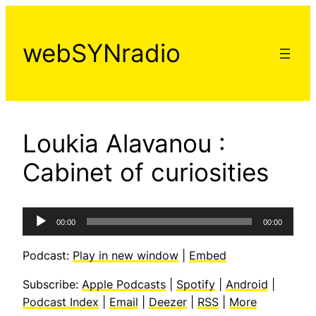
Aller
au
webSYNradio
contenu
Loukia Alavanou :
Cabinet of curiosities
Lecteur
00:00
00:00
audio
Podcast:
Play in new window
|
Embed
Subscribe:
Apple Podcasts
|
Spotify
|
Android
|
Podcast Index
|
Email
|
Deezer
|
RSS
|
More