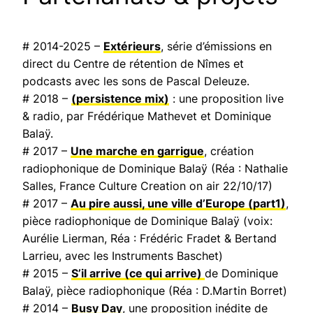
# 2014-2025 –
Extérieurs
, série d’émissions en
direct du Centre de rétention de Nîmes et
podcasts avec les sons de Pascal Deleuze.
# 2018 –
(persistence mix)
: une proposition live
& radio, par Frédérique Mathevet et Dominique
Balaÿ.
# 2017 –
Une marche en garrigue
, création
radiophonique de Dominique Balaÿ (Réa : Nathalie
Salles,
France Culture Creation on air
22/10/17)
# 2017 –
Au pire aussi, une ville d’Europe
(part1)
,
pièce radiophonique de Dominique Balaÿ (voix:
Aurélie Lierman, Réa : Frédéric Fradet & Bertand
Larrieu, avec les Instruments Baschet)
# 2015 –
S’il arrive (ce qui arrive)
de Dominique
Balaÿ, pièce radiophonique (Réa : D.Martin Borret)
# 2014 –
Busy Day
, une proposition inédite de