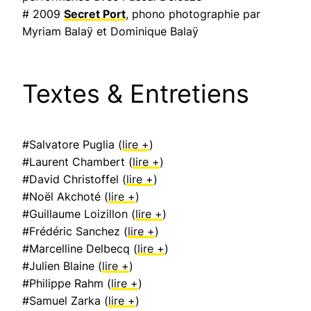
# 2009
Secret Port
, phono photographie par
Myriam Balaÿ et Dominique Balaÿ
Textes & Entretiens
#Salvatore Puglia (
lire +
)
#Laurent Chambert (
lire +
)
#David Christoffel (
lire +
)
#Noël Akchoté (
lire +
)
#Guillaume Loizillon (
lire +
)
#Frédéric Sanchez (
lire +
)
#Marcelline Delbecq (
lire +
)
#Julien Blaine (
lire +
)
#Philippe Rahm (
lire +
)
#Samuel Zarka (
lire +
)