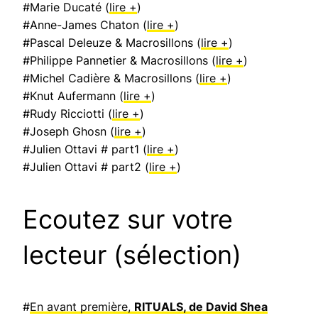
#Marie Ducaté (
lire +
)
#Anne-James Chaton (
lire +
)
#Pascal Deleuze & Macrosillons (
lire +
)
#Philippe Pannetier & Macrosillons (
lire +
)
#Michel Cadière & Macrosillons (
lire +
)
#Knut Aufermann (
lire +
)
#Rudy Ricciotti (
lire +
)
#Joseph Ghosn (
lire +
)
#Julien Ottavi # part1 (
lire +
)
#Julien Ottavi # part2 (
lire +
)
Ecoutez sur votre
lecteur (sélection)
#
En avant première,
RITUALS, de David Shea