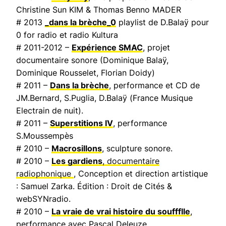
Christine Sun KIM & Thomas Benno MADER
# 2013
_dans la brèche_0
playlist de D.Balaÿ pour
0 for radio et radio Kultura
# 2011-2012 –
Expérience SMAC
, projet
documentaire sonore (Dominique Balaÿ,
Dominique Rousselet, Florian Doidy)
# 2011 –
Dans la brèche
, performance et CD de
JM.Bernard, S.Puglia, D.Balaÿ (
France Musique
Electrain de nuit
).
# 2011 –
Superstitions IV
, performance
S.Moussempès
# 2010 –
Macrosillons
, sculpture sonore.
# 2010 –
Les gardiens
, documentaire
radiophonique
, Conception et direction artistique
: Samuel Zarka. Édition : Droit de Cités &
webSYNradio.
# 2010 –
La vraie de vrai histoire du souffflle
,
performance avec Pascal Deleuze