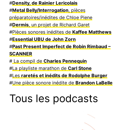
#
Density, de Rainier Lericolais
#
Metal Belly/Interrogation
, pièces
préparatoires/inédites de Chloe Piene
#
Dermis
, un projet de Richard Garet
#
Pièces sonores inédites de
Kaffee Matthews
#
Essential UBU de John Zorn
#
Past Present Imperfect de Robin Rimbaud –
SCANNER
#
La compil de
Charles Pennequin
#
La playliste marathon de
Carl Stone
#
Les
raretés et inédits de Rodolphe Burger
#
Une pièce sonore inédite de
Brandon LaBelle
Tous les podcasts