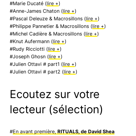
#Marie Ducaté (
lire +
)
#Anne-James Chaton (
lire +
)
#Pascal Deleuze & Macrosillons (
lire +
)
#Philippe Pannetier & Macrosillons (
lire +
)
#Michel Cadière & Macrosillons (
lire +
)
#Knut Aufermann (
lire +
)
#Rudy Ricciotti (
lire +
)
#Joseph Ghosn (
lire +
)
#Julien Ottavi # part1 (
lire +
)
#Julien Ottavi # part2 (
lire +
)
Ecoutez sur votre
lecteur (sélection)
#
En avant première,
RITUALS, de David Shea