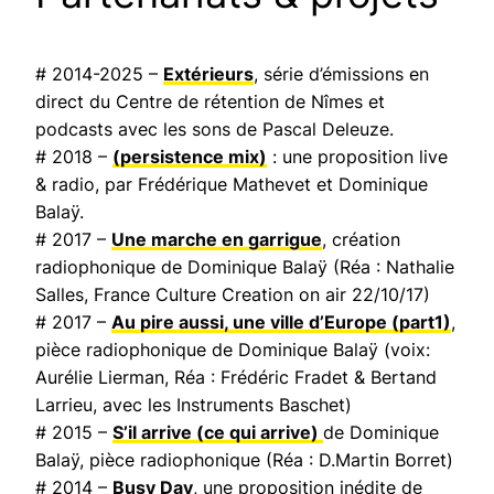
# 2014-2025 –
Extérieurs
, série d’émissions en
direct du Centre de rétention de Nîmes et
podcasts avec les sons de Pascal Deleuze.
# 2018 –
(persistence mix)
: une proposition live
& radio, par Frédérique Mathevet et Dominique
Balaÿ.
# 2017 –
Une marche en garrigue
, création
radiophonique de Dominique Balaÿ (Réa : Nathalie
Salles,
France Culture Creation on air
22/10/17)
# 2017 –
Au pire aussi, une ville d’Europe
(part1)
,
pièce radiophonique de Dominique Balaÿ (voix:
Aurélie Lierman, Réa : Frédéric Fradet & Bertand
Larrieu, avec les Instruments Baschet)
# 2015 –
S’il arrive (ce qui arrive)
de Dominique
Balaÿ, pièce radiophonique (Réa : D.Martin Borret)
# 2014 –
Busy Day
, une proposition inédite de