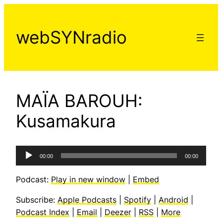
Aller
au
webSYNradio
contenu
MAÏA BAROUH:
Kusamakura
Lecteur
00:00
00:00
audio
Podcast:
Play in new window
|
Embed
Subscribe:
Apple Podcasts
|
Spotify
|
Android
|
Podcast Index
|
Email
|
Deezer
|
RSS
|
More