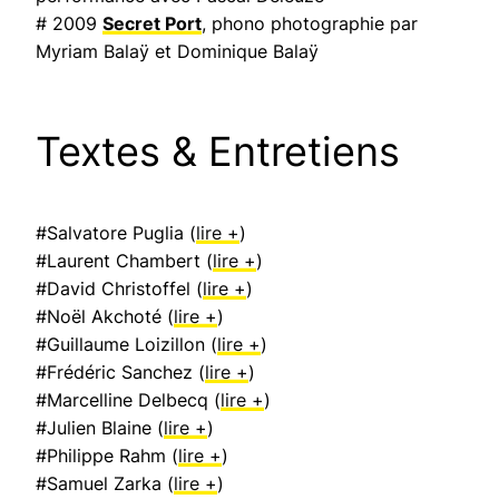
# 2009
Secret Port
, phono photographie par
Myriam Balaÿ et Dominique Balaÿ
Textes & Entretiens
#Salvatore Puglia (
lire +
)
#Laurent Chambert (
lire +
)
#David Christoffel (
lire +
)
#Noël Akchoté (
lire +
)
#Guillaume Loizillon (
lire +
)
#Frédéric Sanchez (
lire +
)
#Marcelline Delbecq (
lire +
)
#Julien Blaine (
lire +
)
#Philippe Rahm (
lire +
)
#Samuel Zarka (
lire +
)