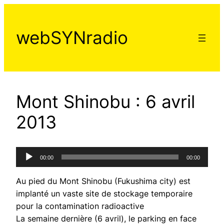
Aller
au
webSYNradio
contenu
Mont Shinobu : 6 avril
2013
Lecteur
00:00
00:00
audio
Au pied du Mont Shinobu (Fukushima city) est
implanté un vaste site de stockage temporaire
pour la contamination radioactive
La semaine dernière (6 avril), le parking en face