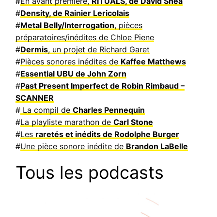
#
En avant première,
RITUALS, de David Shea
#
Density, de Rainier Lericolais
#
Metal Belly/Interrogation
, pièces
préparatoires/inédites de Chloe Piene
#
Dermis
, un projet de Richard Garet
#
Pièces sonores inédites de
Kaffee Matthews
#
Essential UBU de John Zorn
#
Past Present Imperfect de Robin Rimbaud –
SCANNER
#
La compil de
Charles Pennequin
#
La playliste marathon de
Carl Stone
#
Les
raretés et inédits de Rodolphe Burger
#
Une pièce sonore inédite de
Brandon LaBelle
Tous les podcasts