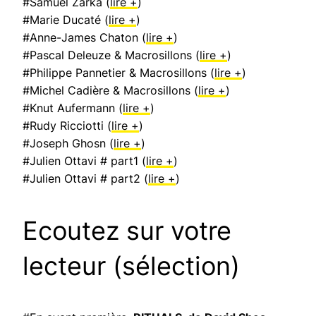
#Samuel Zarka (
lire +
)
#Marie Ducaté (
lire +
)
#Anne-James Chaton (
lire +
)
#Pascal Deleuze & Macrosillons (
lire +
)
#Philippe Pannetier & Macrosillons (
lire +
)
#Michel Cadière & Macrosillons (
lire +
)
#Knut Aufermann (
lire +
)
#Rudy Ricciotti (
lire +
)
#Joseph Ghosn (
lire +
)
#Julien Ottavi # part1 (
lire +
)
#Julien Ottavi # part2 (
lire +
)
Ecoutez sur votre
lecteur (sélection)