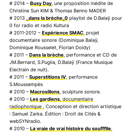
# 2014 –
Busy Day
, une proposition inédite de
Christine Sun KIM & Thomas Benno MADER
# 2013
_dans la brèche_0
playlist de D.Balaÿ pour
0 for radio et radio Kultura
# 2011-2012 –
Expérience SMAC
, projet
documentaire sonore (Dominique Balaÿ,
Dominique Rousselet, Florian Doidy)
# 2011 –
Dans la brèche
, performance et CD de
JM.Bernard, S.Puglia, D.Balaÿ (
France Musique
Electrain de nuit
).
# 2011 –
Superstitions IV
, performance
S.Moussempès
# 2010 –
Macrosillons
, sculpture sonore.
# 2010 –
Les gardiens
, documentaire
radiophonique
, Conception et direction artistique
: Samuel Zarka. Édition : Droit de Cités &
webSYNradio.
# 2010 –
La vraie de vrai histoire du souffflle
,