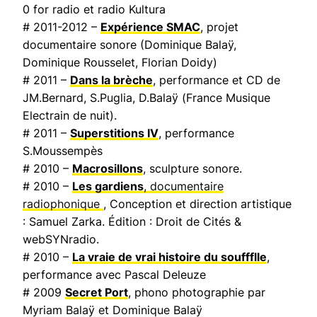
0 for radio et radio Kultura
# 2011-2012 –
Expérience SMAC
, projet
documentaire sonore (Dominique Balaÿ,
Dominique Rousselet, Florian Doidy)
# 2011 –
Dans la brèche
, performance et CD de
JM.Bernard, S.Puglia, D.Balaÿ (
France Musique
Electrain de nuit
).
# 2011 –
Superstitions IV
, performance
S.Moussempès
# 2010 –
Macrosillons
, sculpture sonore.
# 2010 –
Les gardiens
, documentaire
radiophonique
, Conception et direction artistique
: Samuel Zarka. Édition : Droit de Cités &
webSYNradio.
# 2010 –
La vraie de vrai histoire du souffflle
,
performance avec Pascal Deleuze
# 2009
Secret Port
, phono photographie par
Myriam Balaÿ et Dominique Balaÿ