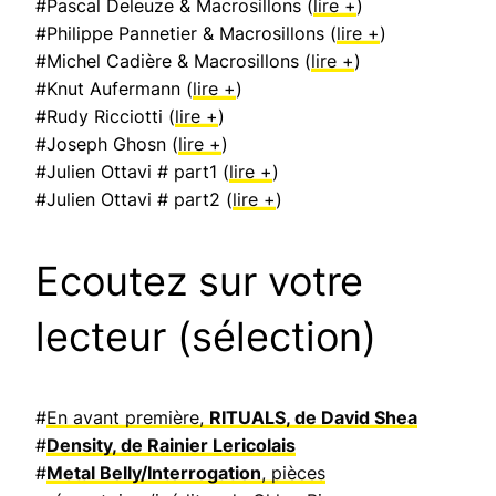
#Pascal Deleuze & Macrosillons (
lire +
)
#Philippe Pannetier & Macrosillons (
lire +
)
#Michel Cadière & Macrosillons (
lire +
)
#Knut Aufermann (
lire +
)
#Rudy Ricciotti (
lire +
)
#Joseph Ghosn (
lire +
)
#Julien Ottavi # part1 (
lire +
)
#Julien Ottavi # part2 (
lire +
)
Ecoutez sur votre
lecteur (sélection)
#
En avant première,
RITUALS, de David Shea
#
Density, de Rainier Lericolais
#
Metal Belly/Interrogation
, pièces