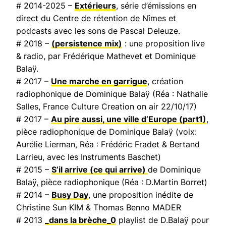
# 2014-2025 –
Extérieurs
, série d’émissions en
direct du Centre de rétention de Nîmes et
podcasts avec les sons de Pascal Deleuze.
# 2018 –
(persistence mix)
: une proposition live
& radio, par Frédérique Mathevet et Dominique
Balaÿ.
# 2017 –
Une marche en garrigue
, création
radiophonique de Dominique Balaÿ (Réa : Nathalie
Salles,
France Culture Creation on air
22/10/17)
# 2017 –
Au pire aussi, une ville d’Europe
(part1)
,
pièce radiophonique de Dominique Balaÿ (voix:
Aurélie Lierman, Réa : Frédéric Fradet & Bertand
Larrieu, avec les Instruments Baschet)
# 2015 –
S’il arrive (ce qui arrive)
de Dominique
Balaÿ, pièce radiophonique (Réa : D.Martin Borret)
# 2014 –
Busy Day
, une proposition inédite de
Christine Sun KIM & Thomas Benno MADER
# 2013
_dans la brèche_0
playlist de D.Balaÿ pour