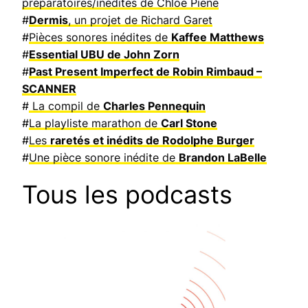
préparatoires/inédites de Chloe Piene
#
Dermis
, un projet de Richard Garet
#
Pièces sonores inédites de
Kaffee Matthews
#
Essential UBU de John Zorn
#
Past Present Imperfect de Robin Rimbaud –
SCANNER
#
La compil de
Charles Pennequin
#
La playliste marathon de
Carl Stone
#
Les
raretés et inédits de Rodolphe Burger
#
Une pièce sonore inédite de
Brandon LaBelle
Tous les podcasts