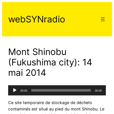
Aller
au
webSYNradio
contenu
Mont Shinobu
(Fukushima city): 14
mai 2014
Lecteur
00:00
00:00
audio
Ce site temporaire de stockage de déchets
contaminés est situé au pied du mont Shinobu. Le