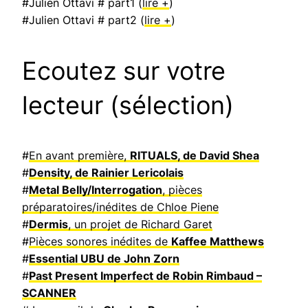
#Julien Ottavi # part1 (
lire +
)
#Julien Ottavi # part2 (
lire +
)
Ecoutez sur votre
lecteur (sélection)
#
En avant première,
RITUALS, de David Shea
#
Density, de Rainier Lericolais
#
Metal Belly/Interrogation
, pièces
préparatoires/inédites de Chloe Piene
#
Dermis
, un projet de Richard Garet
#
Pièces sonores inédites de
Kaffee Matthews
#
Essential UBU de John Zorn
#
Past Present Imperfect de Robin Rimbaud –
SCANNER