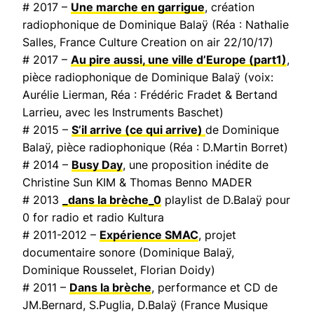
# 2017 –
Une marche en garrigue
, création
radiophonique de Dominique Balaÿ (Réa : Nathalie
Salles,
France Culture Creation on air
22/10/17)
# 2017 –
Au pire aussi, une ville d’Europe
(part1)
,
pièce radiophonique de Dominique Balaÿ (voix:
Aurélie Lierman, Réa : Frédéric Fradet & Bertand
Larrieu, avec les Instruments Baschet)
# 2015 –
S’il arrive (ce qui arrive)
de Dominique
Balaÿ, pièce radiophonique (Réa : D.Martin Borret)
# 2014 –
Busy Day
, une proposition inédite de
Christine Sun KIM & Thomas Benno MADER
# 2013
_dans la brèche_0
playlist de D.Balaÿ pour
0 for radio et radio Kultura
# 2011-2012 –
Expérience SMAC
, projet
documentaire sonore (Dominique Balaÿ,
Dominique Rousselet, Florian Doidy)
# 2011 –
Dans la brèche
, performance et CD de
JM.Bernard, S.Puglia, D.Balaÿ (
France Musique