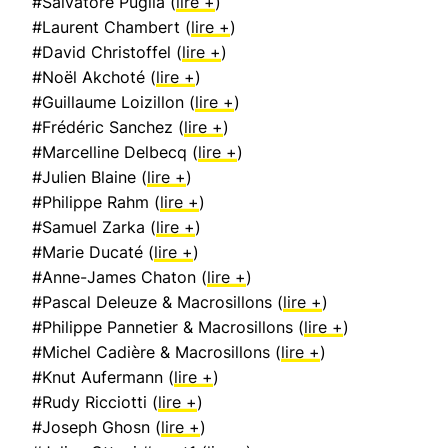
#Salvatore Puglia (
lire +
)
#Laurent Chambert (
lire +
)
#David Christoffel (
lire +
)
#Noël Akchoté (
lire +
)
#Guillaume Loizillon (
lire +
)
#Frédéric Sanchez (
lire +
)
#Marcelline Delbecq (
lire +
)
#Julien Blaine (
lire +
)
#Philippe Rahm (
lire +
)
#Samuel Zarka (
lire +
)
#Marie Ducaté (
lire +
)
#Anne-James Chaton (
lire +
)
#Pascal Deleuze & Macrosillons (
lire +
)
#Philippe Pannetier & Macrosillons (
lire +
)
#Michel Cadière & Macrosillons (
lire +
)
#Knut Aufermann (
lire +
)
#Rudy Ricciotti (
lire +
)
#Joseph Ghosn (
lire +
)