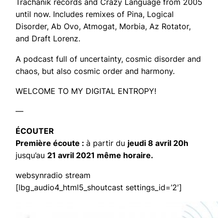
Trachanik records and Crazy Language from 2005
until now. Includes remixes of Pina, Logical
Disorder, Ab Ovo, Atmogat, Morbia, Az Rotator,
and Draft Lorenz.
A podcast full of uncertainty, cosmic disorder and
chaos, but also cosmic order and harmony.
WELCOME TO MY DIGITAL ENTROPY!
—
ÉCOUTER
Première écoute :
à partir du
jeudi 8 avril 20h
jusqu’au
21 avril 2021 même horaire.
websynradio stream
[lbg_audio4_html5_shoutcast settings_id=’2′]