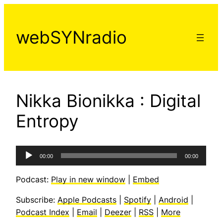
Aller
au
webSYNradio
contenu
Nikka Bionikka : Digital
Entropy
Lecteur
00:00
00:00
audio
Podcast:
Play in new window
|
Embed
Subscribe:
Apple Podcasts
|
Spotify
|
Android
|
Podcast Index
|
Email
|
Deezer
|
RSS
|
More