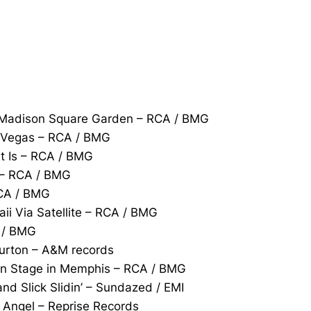
at Madison Square Garden – RCA / BMG
as Vegas – RCA / BMG
it Is – RCA / BMG
k – RCA / BMG
RCA / BMG
ii Via Satellite – RCA / BMG
A / BMG
urton – A&M records
 on Stage in Memphis – RCA / BMG
nd Slick Slidin’ – Sundazed / EMI
 Angel – Reprise Records