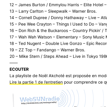
12 – James Burton / Emmylou Harris – Elite Hotel –
13 – Larry Carlton – Sleepwalk – Warner Bros.
14 – Cornell Dupree / Donny Hathaway – Live – Atl
15 – Pee Wee Crayton – Things I Used to Do – Va
16 – Don Rich & the Buckaroos – Country Pickin’ /
17 – Wah Wah Watson – Elementary – Sony Music 
18 – Ted Nugent – Double Live Gonzo – Epic Reco
19 – ZZ Top – Fandango – Warner Bros.
20 – Mike Stern / Steps Ahead – Live in Tokyo 19
——
ECOUTER
La playliste de Noël Akchoté est proposée en mod
Lire la partie 1 de l’entretien
pour comprendre ce qui