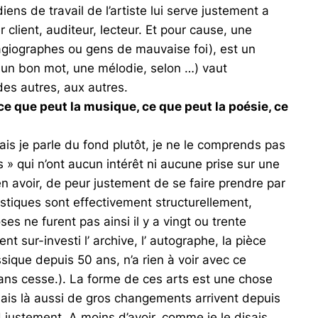
ens de travail de l’artiste lui serve justement a
r client, auditeur, lecteur. Et pour cause, une
 hagiographes ou gens de mauvaise foi), est un
e, un bon mot, une mélodie, selon …) vaut
des autres, aux autres.
ce que peut la musique, ce que peut la poésie, ce
ais je parle du fond plutôt, je ne le comprends pas
 » qui n’ont aucun intérêt ni aucune prise sur une
en avoir, de peur justement de se faire prendre par
stiques sont effectivement structurellement,
ses ne furent pas ainsi il y a vingt ou trente
t sur-investi l’ archive, l’ autographe, la pièce
ssique depuis 50 ans, n’a rien à voir avec ce
 sans cesse.). La forme de ces arts est une chose
ais là aussi de gros changements arrivent depuis
nd justement. A moins d’avoir, comme je le disais