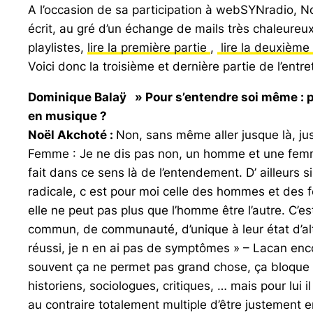
A l’occasion de sa participation à webSYNradio, Noë
écrit, au gré d’un échange de mails très chaleureux
playlistes,
lire la première partie
,
lire la deuxième 
Voici donc la troisième et dernière partie de l’entr
Dominique Balaÿ » Pour s’entendre soi même : pou
en musique ?
Noël Akchoté :
Non, sans même aller jusque là, ju
Femme : Je ne dis pas non, un homme et une femme 
fait dans ce sens là de l’entendement. D’ ailleurs s
radicale, c est pour moi celle des hommes et des 
elle ne peut pas plus que l’homme être l’autre. C’
commun, de communauté, d’unique à leur état d’altér
réussi, je n en ai pas de symptômes » – Lacan encore
souvent ça ne permet pas grand chose, ça bloque sur
historiens, sociologues, critiques, … mais pour lui i
au contraire totalement multiple d’être justement 