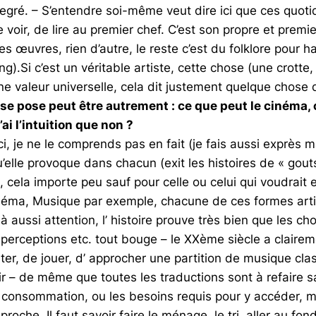
egré. – S’entendre soi-même veut dire ici que ces quotidi
 voir, de lire au premier chef. C’est son propre et premie
des œuvres, rien d’autre, le reste c’est du folklore pour
ing
).Si c’est un véritable artiste, cette chose (une crott
ne valeur universelle, cela dit justement quelque chose 
 se pose peut être autrement : ce que peut le cinéma, 
ai l’intuition que non ?
i, je ne le comprends pas en fait (je fais aussi exprès m
’elle provoque dans chacun (exit les histoires de « gouts
, cela importe peu sauf pour celle ou celui qui voudrait 
inéma, Musique par exemple, chacune de ces formes arti
 aussi attention, l’ histoire prouve très bien que les cho
 perceptions etc. tout bouge – le XXème siècle a clairemen
diter, de jouer, d’ approcher une partition de musique cla
 clair – de même que toutes les traductions sont à refaire
 consommation, ou les besoins requis pour y accéder, m
oche. Il faut savoir faire le ménage, le tri, aller au fo