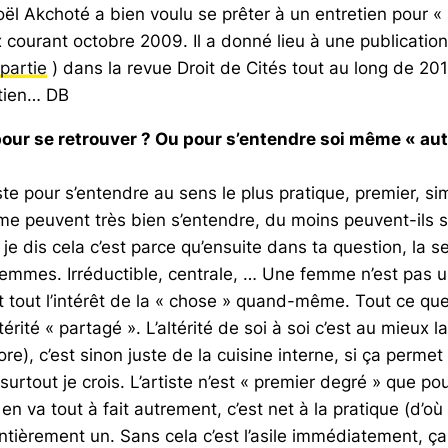
l Akchoté a bien voulu se prêter à un entretien pour « se
 courant octobre 2009. Il a donné lieu à une publication
partie
) dans la revue Droit de Cités tout au long de 201
etien… DB
r se retrouver ? Ou pour s’entendre soi même « autre 
ste pour s’entendre au sens le plus pratique, premier,
peuvent très bien s’entendre, du moins peuvent-ils s’en
i je dis cela c’est parce qu’ensuite dans ta question, la 
femmes. Irréductible, centrale, … Une femme n’est pas u
est tout l’intérêt de la « chose » quand-même. Tout ce 
ité « partagé ». L’altérité de soi à soi c’est au mieux l
), c’est sinon juste de la cuisine interne, si ça permet 
tout je crois. L’artiste n’est « premier degré » que pour
l en va tout à fait autrement, c’est net à la pratique (d’où
entièrement un. Sans cela c’est l’asile immédiatement, 