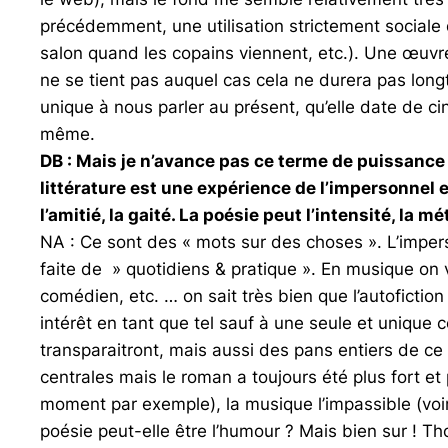
précédemment, une utilisation strictement sociale 
salon quand les copains viennent, etc.). Une œuvr
ne se tient pas auquel cas cela ne durera pas long
unique à nous parler au présent, qu’elle date de c
même.
DB : Mais je n’avance pas ce terme de puissance t
littérature est une expérience de l’impersonnel e
l’amitié, la gaité. La poésie peut l’intensité, la 
NA : Ce sont des « mots sur des choses ». L’impersonn
faite de » quotidiens & pratique ». En musique on v
comédien, etc. … on sait très bien que l’autofictio
intérêt en tant que tel sauf à une seule et unique c
transparaitront, mais aussi des pans entiers de ce
centrales mais le roman a toujours été plus fort et 
moment par exemple), la musique l’impassible (voi
poésie peut-elle être l’humour ? Mais bien sur ! T