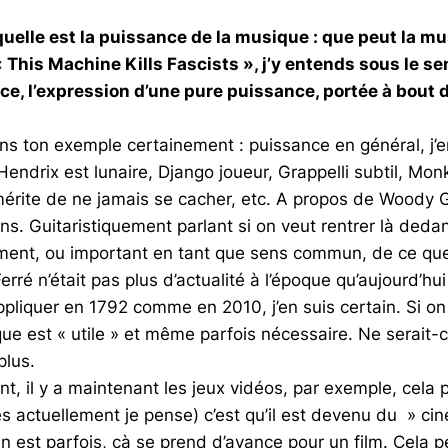
quelle est la puissance de la musique : que peut la m
 « This Machine Kills Fascists », j’y entends sous le s
 l’expression d’une pure puissance, portée à bout de 
ans ton exemple certainement : puissance en général, j’e
Hendrix est lunaire, Django joueur, Grappelli subtil, Mo
 mérite de ne jamais se cacher, etc. A propos de Woody Gu
. Guitaristiquement parlant si on veut rentrer là dedans
ement, ou important en tant que sens commun, de ce que 
 n’était pas plus d’actualité à l’époque qu’aujourd’hui e
s’appliquer en 1792 comme en 2010, j’en suis certain. Si o
que est « utile » et même parfois nécessaire. Ne serait-
plus.
avant, il y a maintenant les jeux vidéos, par exemple, ce
s actuellement je pense) c’est qu’il est devenu du » ci
 est parfois, çà se prend d’avance pour un film. Cela pe