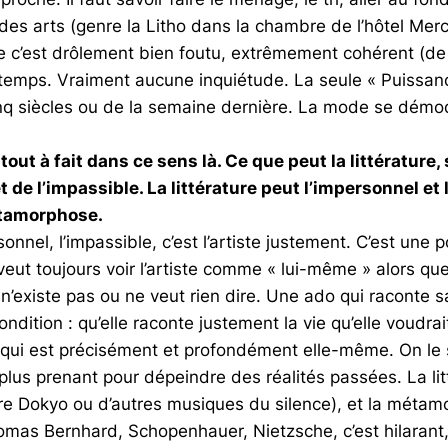
des arts (genre la Litho dans la chambre de l’hôtel Mer
e c’est drôlement bien foutu, extrêmement cohérent (de 
temps. Vraiment aucune inquiétude. La seule « Puissance
inq siècles ou de la semaine dernière. La mode se démode
out à fait dans ce sens là. Ce que peut la littérature
t de l’impassible. La littérature peut l’impersonnel e
métamorphose.
el, l’impassible, c’est l’artiste justement. C’est une posi
eut toujours voir l’artiste comme « lui-même » alors que
n n’existe pas ou ne veut rien dire. Une ado qui raconte 
ondition : qu’elle raconte justement la vie qu’elle voudra
 qui est précisément et profondément elle-même. On le sa
plus prenant pour dépeindre des réalités passées. La litt
re Dokyo ou d’autres musiques du silence), et la métamo
homas Bernhard, Schopenhauer, Nietzsche, c’est hilarant