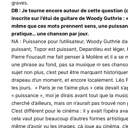
graves.
DB : Je tourne encore autour de cette question (
inscrite sur l’étui de guitare de Woody Guthrie :
même que ces mots prennent sens, une puissance,
pratique… une chanson par jour.
NA : Puissance pour l’utilisateur, Woody Guthrie d
puissant, Topor est puissant, Depardieu est léger, 
Pierre Foucault me fait penser à Molière et il a se
une phrase au fond, pas sa musique ni ses chansons
sujet non plus, c’est peut être marquant historiqu
drapeau d’un moment, et encore localement. Léo Ferré
les jours. » Paris je ne t’aime plus » cela devait 
« puissance », moi je dirais avant tout que la musi
cherché d’ailleurs, mais on n’aurait pas trouvé non 
C’est différent pour le cinéma : il y avait l’opéra 
cela vaut pour beaucoup d’autres formes artistique
même d’avoir vu les images, çà joue au cinéma, c’en