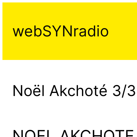
Aller
au
contenu
webSYNradio
Noël Akchoté 3/3
NOEL AKCHOTE