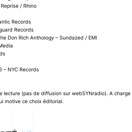
 Reprise / Rhino
antic Records
nguard Records
 The Don Rich Anthology – Sundazed / EMI
Media
rds
86 – NYC Records
e lecture (pas de diffusion sur webSYNradio). A charge
 motive ce choix éditorial.