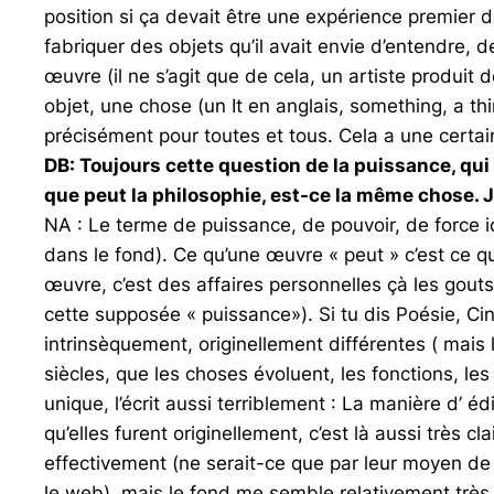
position si ça devait être une expérience premier d
fabriquer des objets qu’il avait envie d’entendre, de
œuvre (il ne s’agit que de cela, un artiste produit 
objet, une chose (un
It
en anglais, s
omething
,
a th
précisément pour toutes et tous. Cela a une certai
DB: Toujours cette question de la puissance, qui
que peut la philosophie, est-ce la même chose. J’
NA : Le terme de puissance, de pouvoir, de force ic
dans le fond). Ce qu’une œuvre « peut » c’est ce qu
œuvre, c’est des affaires personnelles çà les gouts
cette supposée « puissance»). Si tu dis Poésie, C
intrinsèquement, originellement différentes ( mais là
siècles, que les choses évoluent, les fonctions, les
unique, l’écrit aussi terriblement : La manière d’ é
qu’elles furent originellement, c’est là aussi très
effectivement (ne serait-ce que par leur moyen de
le web), mais le fond me semble relativement très pr