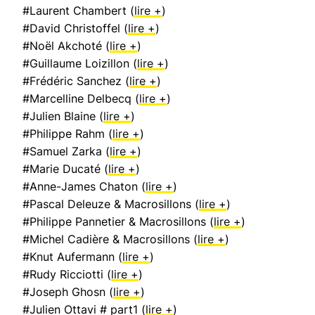
#Laurent Chambert (
lire +
)
#David Christoffel (
lire +
)
#Noël Akchoté (
lire +
)
#Guillaume Loizillon (
lire +
)
#Frédéric Sanchez (
lire +
)
#Marcelline Delbecq (
lire +
)
#Julien Blaine (
lire +
)
#Philippe Rahm (
lire +
)
#Samuel Zarka (
lire +
)
#Marie Ducaté (
lire +
)
#Anne-James Chaton (
lire +
)
#Pascal Deleuze & Macrosillons (
lire +
)
#Philippe Pannetier & Macrosillons (
lire +
)
#Michel Cadière & Macrosillons (
lire +
)
#Knut Aufermann (
lire +
)
#Rudy Ricciotti (
lire +
)
#Joseph Ghosn (
lire +
)
#Julien Ottavi # part1 (
lire +
)