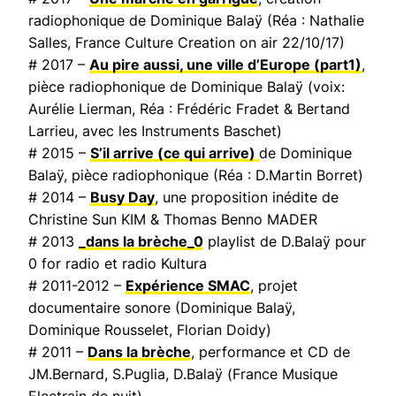
radiophonique de Dominique Balaÿ (Réa : Nathalie
Salles,
France Culture Creation on air
22/10/17)
# 2017 –
Au pire aussi, une ville d’Europe
(part1)
,
pièce radiophonique de Dominique Balaÿ (voix:
Aurélie Lierman, Réa : Frédéric Fradet & Bertand
Larrieu, avec les Instruments Baschet)
# 2015 –
S’il arrive (ce qui arrive)
de Dominique
Balaÿ, pièce radiophonique (Réa : D.Martin Borret)
# 2014 –
Busy Day
, une proposition inédite de
Christine Sun KIM & Thomas Benno MADER
# 2013
_dans la brèche_0
playlist de D.Balaÿ pour
0 for radio et radio Kultura
# 2011-2012 –
Expérience SMAC
, projet
documentaire sonore (Dominique Balaÿ,
Dominique Rousselet, Florian Doidy)
# 2011 –
Dans la brèche
, performance et CD de
JM.Bernard, S.Puglia, D.Balaÿ (
France Musique
Electrain de nuit
).