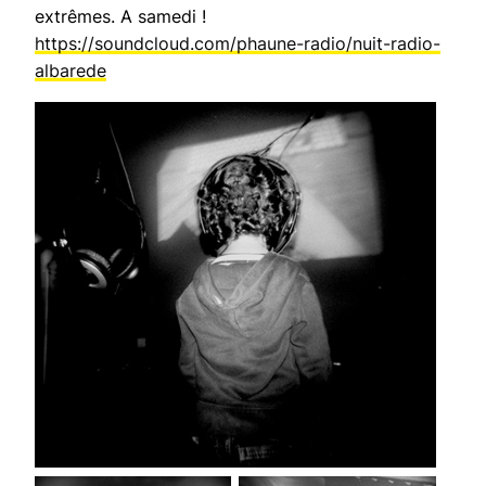
extrêmes. A samedi !
https://soundcloud.com/phaune-radio/nuit-radio-
albarede