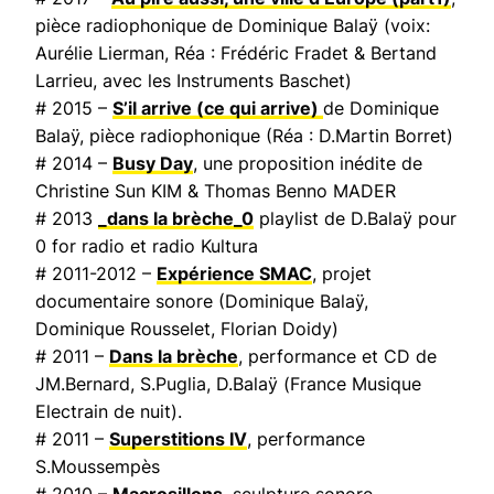
pièce radiophonique de Dominique Balaÿ (voix:
Aurélie Lierman, Réa : Frédéric Fradet & Bertand
Larrieu, avec les Instruments Baschet)
# 2015 –
S’il arrive (ce qui arrive)
de Dominique
Balaÿ, pièce radiophonique (Réa : D.Martin Borret)
# 2014 –
Busy Day
, une proposition inédite de
Christine Sun KIM & Thomas Benno MADER
# 2013
_dans la brèche_0
playlist de D.Balaÿ pour
0 for radio et radio Kultura
# 2011-2012 –
Expérience SMAC
, projet
documentaire sonore (Dominique Balaÿ,
Dominique Rousselet, Florian Doidy)
# 2011 –
Dans la brèche
, performance et CD de
JM.Bernard, S.Puglia, D.Balaÿ (
France Musique
Electrain de nuit
).
# 2011 –
Superstitions IV
, performance
S.Moussempès
# 2010 –
Macrosillons
, sculpture sonore.