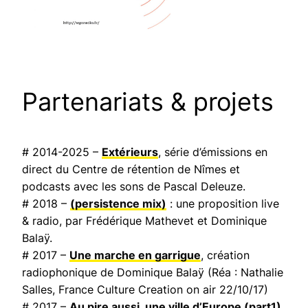
Partenariats & projets
# 2014-2025 –
Extérieurs
, série d’émissions en
direct du Centre de rétention de Nîmes et
podcasts avec les sons de Pascal Deleuze.
# 2018 –
(persistence mix)
: une proposition live
& radio, par Frédérique Mathevet et Dominique
Balaÿ.
# 2017 –
Une marche en garrigue
, création
radiophonique de Dominique Balaÿ (Réa : Nathalie
Salles,
France Culture Creation on air
22/10/17)
# 2017 –
Au pire aussi, une ville d’Europe
(part1)
,