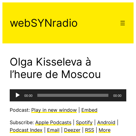
Aller
au
webSYNradio
contenu
Olga Kisseleva à
l’heure de Moscou
Lecteur
00:00
00:00
audio
Podcast:
Play in new window
|
Embed
Subscribe:
Apple Podcasts
|
Spotify
|
Android
|
Podcast Index
|
Email
|
Deezer
|
RSS
|
More