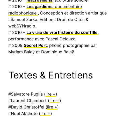
# 2010 –
Les gardiens
, documentaire
radiophonique
, Conception et direction artistique
: Samuel Zarka. Édition : Droit de Cités &
webSYNradio.
# 2010 –
La vraie de vrai histoire du souffflle
,
performance avec Pascal Deleuze
# 2009
Secret Port
, phono photographie par
Myriam Balaÿ et Dominique Balaÿ
Textes & Entretiens
#Salvatore Puglia (
lire +
)
#Laurent Chambert (
lire +
)
#David Christoffel (
lire +
)
#Noël Akchoté (
lire +
)