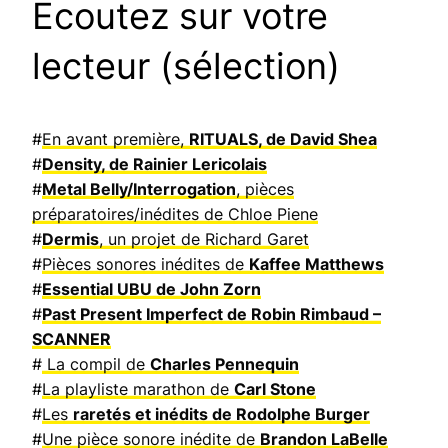
Ecoutez sur votre
lecteur (sélection)
#
En avant première,
RITUALS, de David Shea
#
Density, de Rainier Lericolais
#
Metal Belly/Interrogation
, pièces
préparatoires/inédites de Chloe Piene
#
Dermis
, un projet de Richard Garet
#
Pièces sonores inédites de
Kaffee Matthews
#
Essential UBU de John Zorn
#
Past Present Imperfect de Robin Rimbaud –
SCANNER
#
La compil de
Charles Pennequin
#
La playliste marathon de
Carl Stone
#
Les
raretés et inédits de Rodolphe Burger
#
Une pièce sonore inédite de
Brandon LaBelle