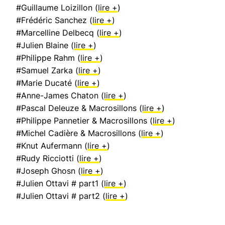
#Guillaume Loizillon (
lire +
)
#Frédéric Sanchez (
lire +
)
#Marcelline Delbecq (
lire +
)
#Julien Blaine (
lire +
)
#Philippe Rahm (
lire +
)
#Samuel Zarka (
lire +
)
#Marie Ducaté (
lire +
)
#Anne-James Chaton (
lire +
)
#Pascal Deleuze & Macrosillons (
lire +
)
#Philippe Pannetier & Macrosillons (
lire +
)
#Michel Cadière & Macrosillons (
lire +
)
#Knut Aufermann (
lire +
)
#Rudy Ricciotti (
lire +
)
#Joseph Ghosn (
lire +
)
#Julien Ottavi # part1 (
lire +
)
#Julien Ottavi # part2 (
lire +
)