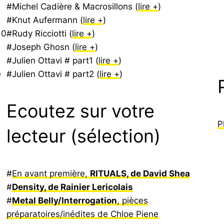
#Michel Cadière & Macrosillons (
lire +
)
#Knut Aufermann (
lire +
)
 0
#Rudy Ricciotti (
lire +
)
#Joseph Ghosn (
lire +
)
#Julien Ottavi # part1 (
lire +
)
e
#Julien Ottavi # part2 (
lire +
)
Ecoutez sur votre
P
lecteur (sélection)
#
En avant première,
RITUALS, de David Shea
#
Density, de Rainier Lericolais
#
Metal Belly/Interrogation
, pièces
préparatoires/inédites de Chloe Piene