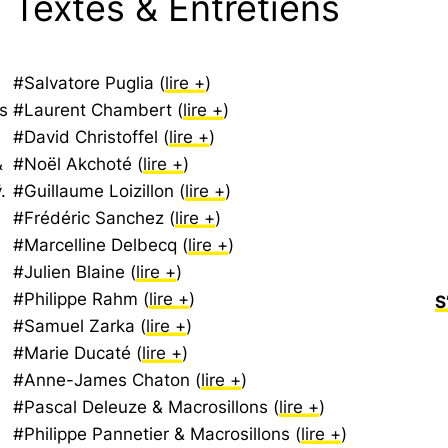
Textes & Entretiens
#Salvatore Puglia (
lire +
)
s
#Laurent Chambert (
lire +
)
#David Christoffel (
lire +
)
&
#Noël Akchoté (
lire +
)
.
#Guillaume Loizillon (
lire +
)
#Frédéric Sanchez (
lire +
)
#Marcelline Delbecq (
lire +
)
#Julien Blaine (
lire +
)
#Philippe Rahm (
lire +
)
S
#Samuel Zarka (
lire +
)
#Marie Ducaté (
lire +
)
#Anne-James Chaton (
lire +
)
#Pascal Deleuze & Macrosillons (
lire +
)
#Philippe Pannetier & Macrosillons (
lire +
)