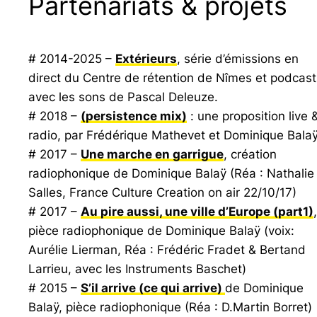
Partenariats & projets
# 2014-2025 –
Extérieurs
, série d’émissions en
direct du Centre de rétention de Nîmes et podcast
avec les sons de Pascal Deleuze.
# 2018 –
(persistence mix)
: une proposition live 
radio, par Frédérique Mathevet et Dominique Balaÿ
# 2017 –
Une marche en garrigue
, création
radiophonique de Dominique Balaÿ (Réa : Nathalie
Salles,
France Culture Creation on air
22/10/17)
# 2017 –
Au pire aussi, une ville d’Europe
(part1)
,
pièce radiophonique de Dominique Balaÿ (voix:
Aurélie Lierman, Réa : Frédéric Fradet & Bertand
Larrieu, avec les Instruments Baschet)
# 2015 –
S’il arrive (ce qui arrive)
de Dominique
Balaÿ, pièce radiophonique (Réa : D.Martin Borret)