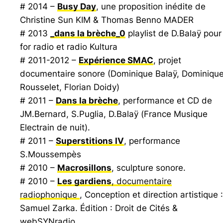
# 2014 –
Busy Day
, une proposition inédite de
Christine Sun KIM & Thomas Benno MADER
# 2013
_dans la brèche_0
playlist de D.Balaÿ pour
for radio et radio Kultura
# 2011-2012 –
Expérience SMAC
, projet
documentaire sonore (Dominique Balaÿ, Dominiqu
Rousselet, Florian Doidy)
# 2011 –
Dans la brèche
, performance et CD de
JM.Bernard, S.Puglia, D.Balaÿ (
France Musique
Electrain de nuit
).
# 2011 –
Superstitions IV
, performance
S.Moussempès
# 2010 –
Macrosillons
, sculpture sonore.
# 2010 –
Les gardiens
, documentaire
radiophonique
, Conception et direction artistique :
Samuel Zarka. Édition : Droit de Cités &
webSYNradio.