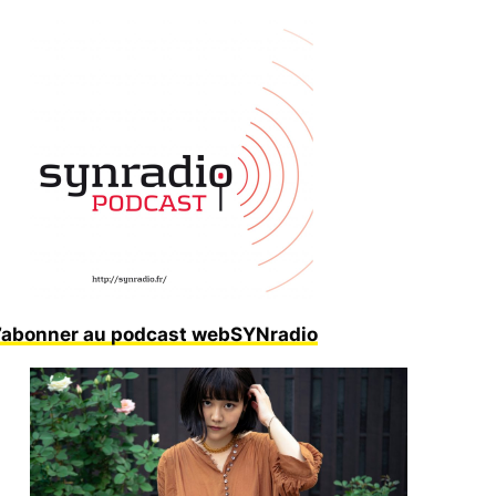
’abonner au podcast webSYNradio