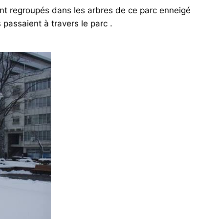
flèches
nt regroupés dans les arbres de ce parc enneigé
haut/bas
 passaient à travers le parc .
pour
augmenter
ou
diminuer
le
volume.