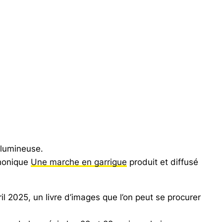
haut/bas
pour
augmenter
ou
diminuer
le
volume.
 lumineuse.
phonique
Une marche en garrigue
produit et diffusé
il 2025, un livre d’images que l’on peut se procurer