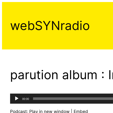
Aller
au
contenu
webSYNradio
parution album : 
Lecteur
00:00
audio
Podcast:
Play in new window
|
Embed