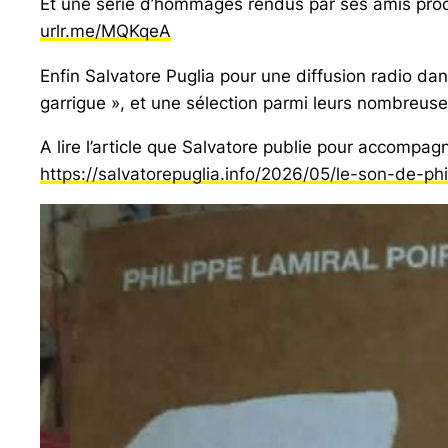
Et une série d’hommages rendus par ses amis proch
urlr.me/MQKqeA
Enfin Salvatore Puglia pour une diffusion radio d
garrigue », et une sélection parmi leurs nombreuse
A lire l’article que Salvatore publie pour accomp
https://salvatorepuglia.info/2026/05/le-son-de-phi