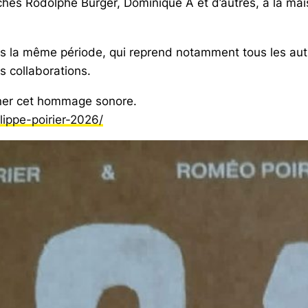
es Rodolphe Burger, Dominique A et d’autres, à la mais
ans la même période, qui reprend notamment tous les aut
s collaborations.
agner cet hommage sonore.
lippe-poirier-2026/