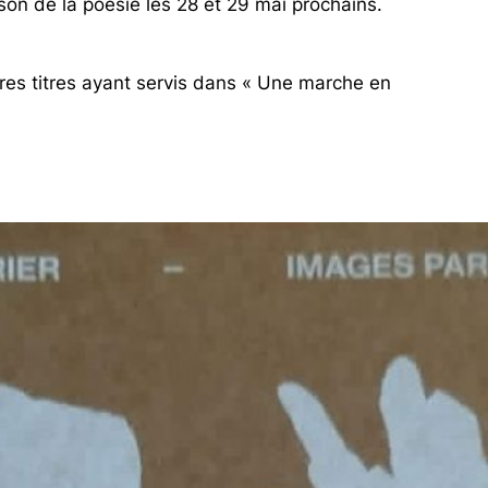
on de la poésie les 28 et 29 mai prochains.
res titres ayant servis dans « Une marche en