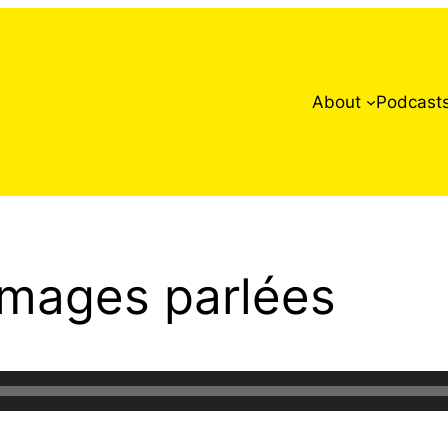
About
Podcast
Images parlées