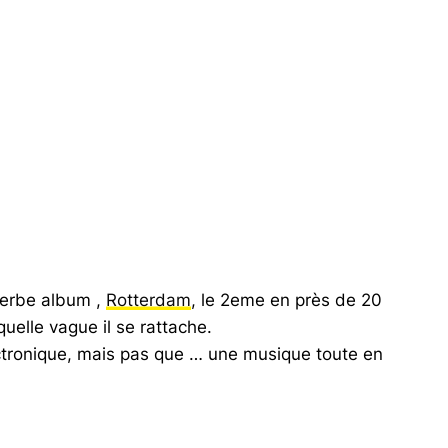
haut/bas
pour
augmenter
ou
diminuer
le
volume.
uperbe album ,
Rotterdam
, le 2eme en près de 20
uelle vague il se rattache.
lectronique, mais pas que … une musique toute en