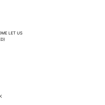
OME LET US
ED)
K