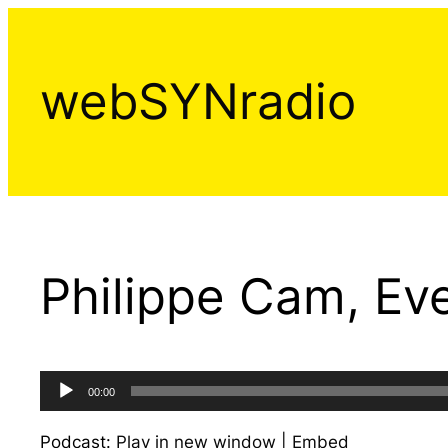
Aller
au
contenu
webSYNradio
Philippe Cam, Eve
Lecteur
00:00
audio
Podcast:
Play in new window
|
Embed