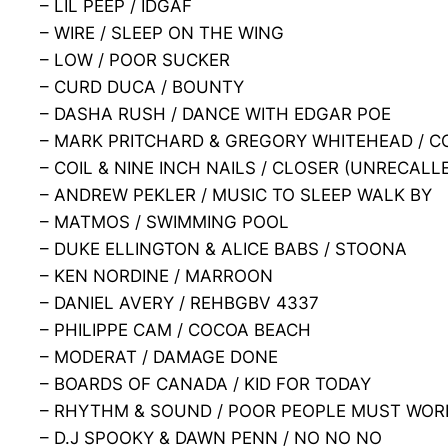
– LIL PEEP / IDGAF
– WIRE / SLEEP ON THE WING
– LOW / POOR SUCKER
– CURD DUCA / BOUNTY
– DASHA RUSH / DANCE WITH EDGAR POE
– MARK PRITCHARD & GREGORY WHITEHEAD / C
– COIL & NINE INCH NAILS / CLOSER (UNRECALL
– ANDREW PEKLER / MUSIC TO SLEEP WALK BY
– MATMOS / SWIMMING POOL
– DUKE ELLINGTON & ALICE BABS / STOONA
– KEN NORDINE / MARROON
– DANIEL AVERY / REHBGBV 4337
– PHILIPPE CAM / COCOA BEACH
– MODERAT / DAMAGE DONE
– BOARDS OF CANADA / KID FOR TODAY
– RHYTHM & SOUND / POOR PEOPLE MUST WOR
– D.J SPOOKY & DAWN PENN / NO NO NO