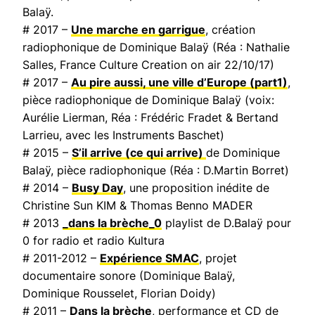
Balaÿ.
# 2017 –
Une marche en garrigue
, création
radiophonique de Dominique Balaÿ (Réa : Nathalie
Salles,
France Culture Creation on air
22/10/17)
# 2017 –
Au pire aussi, une ville d’Europe
(part1)
,
pièce radiophonique de Dominique Balaÿ (voix:
Aurélie Lierman, Réa : Frédéric Fradet & Bertand
Larrieu, avec les Instruments Baschet)
# 2015 –
S’il arrive (ce qui arrive)
de Dominique
Balaÿ, pièce radiophonique (Réa : D.Martin Borret)
# 2014 –
Busy Day
, une proposition inédite de
Christine Sun KIM & Thomas Benno MADER
# 2013
_dans la brèche_0
playlist de D.Balaÿ pour
0 for radio et radio Kultura
# 2011-2012 –
Expérience SMAC
, projet
documentaire sonore (Dominique Balaÿ,
Dominique Rousselet, Florian Doidy)
# 2011 –
Dans la brèche
, performance et CD de