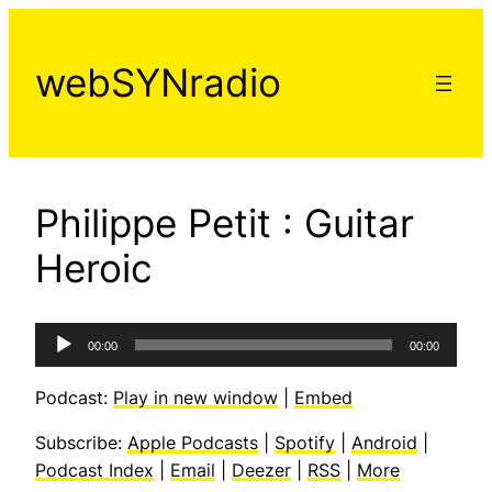
Aller
au
webSYNradio
contenu
Philippe Petit : Guitar
Heroic
Lecteur
00:00
00:00
audio
Podcast:
Play in new window
|
Embed
Subscribe:
Apple Podcasts
|
Spotify
|
Android
|
Podcast Index
|
Email
|
Deezer
|
RSS
|
More