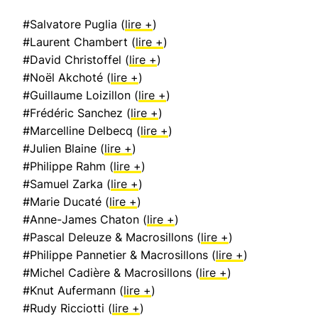
#Salvatore Puglia (
lire +
)
#Laurent Chambert (
lire +
)
#David Christoffel (
lire +
)
#Noël Akchoté (
lire +
)
#Guillaume Loizillon (
lire +
)
#Frédéric Sanchez (
lire +
)
#Marcelline Delbecq (
lire +
)
#Julien Blaine (
lire +
)
#Philippe Rahm (
lire +
)
#Samuel Zarka (
lire +
)
#Marie Ducaté (
lire +
)
#Anne-James Chaton (
lire +
)
#Pascal Deleuze & Macrosillons (
lire +
)
#Philippe Pannetier & Macrosillons (
lire +
)
#Michel Cadière & Macrosillons (
lire +
)
#Knut Aufermann (
lire +
)
#Rudy Ricciotti (
lire +
)