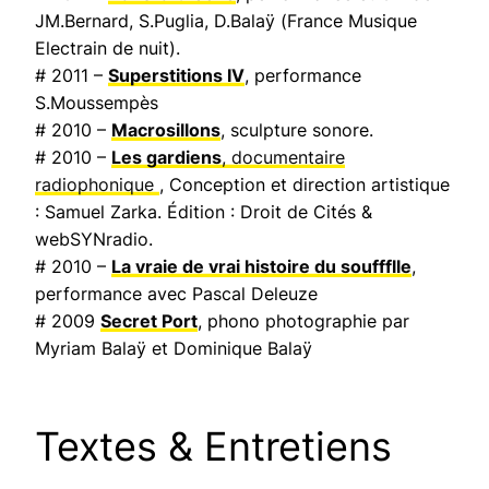
JM.Bernard, S.Puglia, D.Balaÿ (
France Musique
Electrain de nuit
).
# 2011 –
Superstitions IV
, performance
S.Moussempès
# 2010 –
Macrosillons
, sculpture sonore.
# 2010 –
Les gardiens
, documentaire
radiophonique
, Conception et direction artistique
: Samuel Zarka. Édition : Droit de Cités &
webSYNradio.
# 2010 –
La vraie de vrai histoire du souffflle
,
performance avec Pascal Deleuze
# 2009
Secret Port
, phono photographie par
Myriam Balaÿ et Dominique Balaÿ
Textes & Entretiens