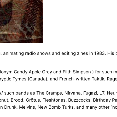
g, animating radio shows and editing zines in 1983. His 
udonym Candy Apple Grey and Filth Simpson ) for such m
ptic Tymes (Canada), and French-written Taktik, Rage
w/ such bands as The Cramps, Nirvana, Fugazi, L7, Neur
ut, Brood, Grötus, Fleshtones, Buzzcocks, Birthday Pa
on Drunk, Melvins, New Bomb Turks, and many other “noi