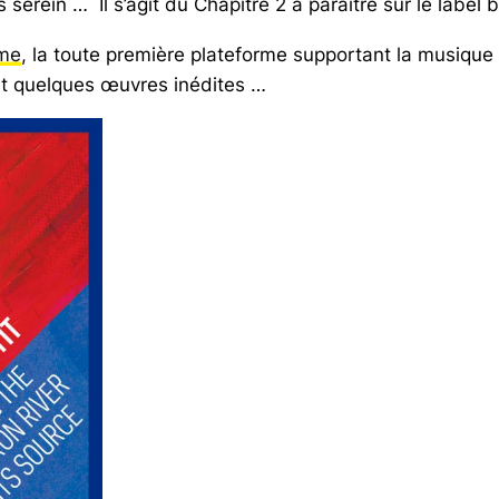
 serein … Il s’agit du Chapitre 2 à paraître sur le label 
me
, la toute première plateforme supportant la musique é
 et quelques œuvres inédites …