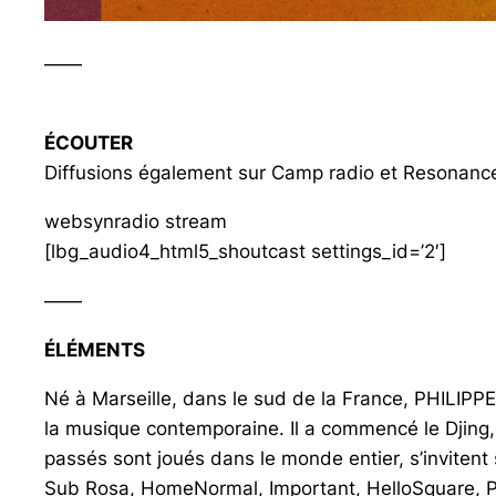
——
ÉCOUTER
Diffusions également sur Camp radio et Resonan
websynradio stream
[lbg_audio4_html5_shoutcast settings_id=’2′]
——
ÉLÉMENTS
Né à Marseille, dans le sud de la France, PHILIPP
la musique contemporaine. Il a commencé le Djing, 
passés sont joués dans le monde entier, s’inviten
Sub Rosa, HomeNormal, Important, HelloSquare, Pub