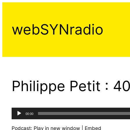
Aller
au
contenu
webSYNradio
Philippe Petit : 4
Lecteur
00:00
audio
Podcast:
Play in new window
|
Embed