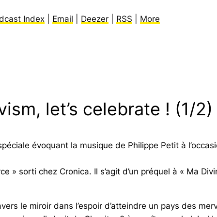
dcast Index
|
Email
|
Deezer
|
RSS
|
More
ism, let’s celebrate ! (1/2)
péciale évoquant la musique de Philippe Petit à l’occ
rce »
sorti chez Cronica. Il s’agit d’un préquel à
« Ma Div
avers le miroir dans l’espoir d’atteindre un pays des mer