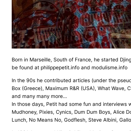
Born in Marseille, South of France, he started Djin
be found at philippepetit.info and modulisme.info
In the 90s he contributed articles (under the pse
Box (Greece), Maximum R&R (USA), What Wave, Cry
and many many more…
In those days, Petit had some fun and interviews 
Mudhoney, Pixies, Cynics, Dum Dum Boys, Alice Don
Lunch, No Means No, Godflesh, Steve Albini, Gall