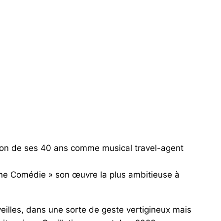
haut/bas
pour
augmenter
ou
diminuer
le
volume.
asion de ses 40 ans comme
musical travel-agent
ine Comédie »
son œuvre la plus ambitieuse à
veilles, dans une sorte de geste vertigineux mais