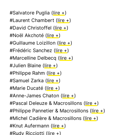
#Salvatore Puglia (
lire +
)
#Laurent Chambert (
lire +
)
#David Christoffel (
lire +
)
#Noël Akchoté (
lire +
)
#Guillaume Loizillon (
lire +
)
#Frédéric Sanchez (
lire +
)
#Marcelline Delbecq (
lire +
)
#Julien Blaine (
lire +
)
#Philippe Rahm (
lire +
)
#Samuel Zarka (
lire +
)
#Marie Ducaté (
lire +
)
#Anne-James Chaton (
lire +
)
#Pascal Deleuze & Macrosillons (
lire +
)
#Philippe Pannetier & Macrosillons (
lire +
)
#Michel Cadière & Macrosillons (
lire +
)
#Knut Aufermann (
lire +
)
#Rudy Ricciotti (
lire +
)