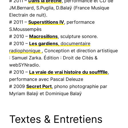
# 2011 –
Dans la brèche
, performance et CD de
JM.Bernard, S.Puglia, D.Balaÿ (
France Musique
Electrain de nuit
).
# 2011 –
Superstitions IV
, performance
S.Moussempès
# 2010 –
Macrosillons
, sculpture sonore.
# 2010 –
Les gardiens
, documentaire
radiophonique
, Conception et direction artistique
: Samuel Zarka. Édition : Droit de Cités &
webSYNradio.
# 2010 –
La vraie de vrai histoire du souffflle
,
performance avec Pascal Deleuze
# 2009
Secret Port
, phono photographie par
Myriam Balaÿ et Dominique Balaÿ
Textes & Entretiens