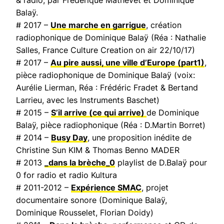
Balaÿ.
# 2017 –
Une marche en garrigue
, création
radiophonique de Dominique Balaÿ (Réa : Nathalie
Salles,
France Culture Creation on air
22/10/17)
# 2017 –
Au pire aussi, une ville d’Europe
(part1)
,
pièce radiophonique de Dominique Balaÿ (voix:
Aurélie Lierman, Réa : Frédéric Fradet & Bertand
Larrieu, avec les Instruments Baschet)
# 2015 –
S’il arrive (ce qui arrive)
de Dominique
Balaÿ, pièce radiophonique (Réa : D.Martin Borret)
# 2014 –
Busy Day
, une proposition inédite de
Christine Sun KIM & Thomas Benno MADER
# 2013
_dans la brèche_0
playlist de D.Balaÿ pour
0 for radio et radio Kultura
# 2011-2012 –
Expérience SMAC
, projet
documentaire sonore (Dominique Balaÿ,
Dominique Rousselet, Florian Doidy)