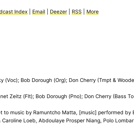
dcast Index
|
Email
|
Deezer
|
RSS
|
More
N
ky (Voc); Bob Dorough (Org); Don Cherry (Tmpt & Woode
Janet Zeitz (Flt); Bob Dorough (Pno); Don Cherry (Bass 
 set to music by Ramuntcho Matta, [music] performed by
 & Caroline Loeb, Abdoulaye Prosper Niang, Polo Lombar