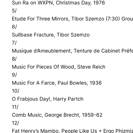
Sun Ra on WXPN, Christmas Day, 1976
5/
Etude For Three Mirrors, Tibor Szemzo (7:30) Gro
6/
Sullbase Fracture, Tibor Szemzo
7/
Musique d’Ameublement, Tenture de Cabinet Préfec
8/
Music For Pieces Of Wood, Steve Reich
9/
Music For A Farce, Paul Bowles, 1936
10/
O Frabjous Day!, Harry Partch
11/
Comb Music, George Brecht, 1959-62
12/
Fat Henry’s Mambo, People Like Us + Ergo Phizmi