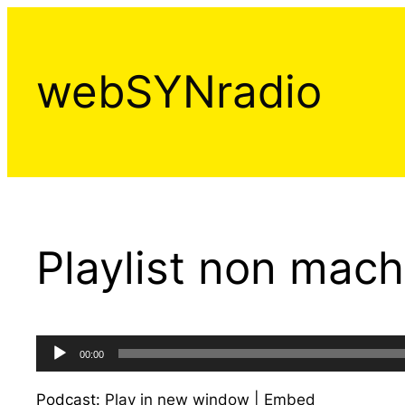
Aller
au
contenu
webSYNradio
Playlist non mach
Lecteur
00:00
audio
Podcast:
Play in new window
|
Embed