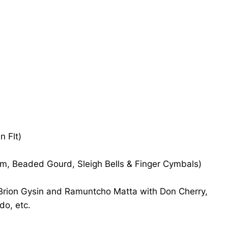
haut/bas
pour
augmenter
ou
diminuer
le
volume.
n Flt)
Tom, Beaded Gourd, Sleigh Bells & Finger Cymbals)
 Brion Gysin and Ramuntcho Matta with Don Cherry,
do, etc.