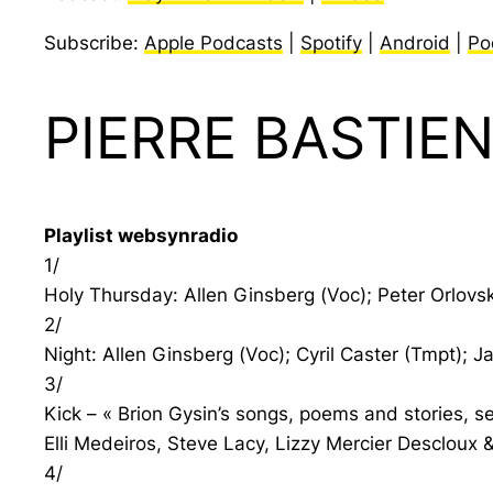
Subscribe:
Apple Podcasts
|
Spotify
|
Android
|
Po
PIERRE BASTIE
Playlist websynradio
1/
Holy Thursday: Allen Ginsberg (Voc); Peter Orlovs
2/
Night: Allen Ginsberg (Voc); Cyril Caster (Tmpt); 
3/
Kick – « Brion Gysin’s songs, poems and stories,
Elli Medeiros, Steve Lacy, Lizzy Mercier Descloux
4/