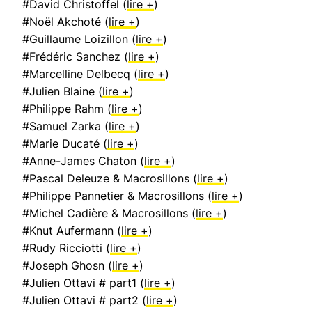
#David Christoffel (
lire +
)
#Noël Akchoté (
lire +
)
#Guillaume Loizillon (
lire +
)
#Frédéric Sanchez (
lire +
)
#Marcelline Delbecq (
lire +
)
#Julien Blaine (
lire +
)
#Philippe Rahm (
lire +
)
#Samuel Zarka (
lire +
)
#Marie Ducaté (
lire +
)
#Anne-James Chaton (
lire +
)
#Pascal Deleuze & Macrosillons (
lire +
)
#Philippe Pannetier & Macrosillons (
lire +
)
#Michel Cadière & Macrosillons (
lire +
)
#Knut Aufermann (
lire +
)
#Rudy Ricciotti (
lire +
)
#Joseph Ghosn (
lire +
)
#Julien Ottavi # part1 (
lire +
)
#Julien Ottavi # part2 (
lire +
)