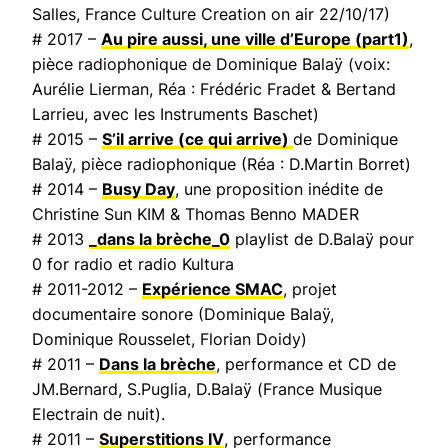
Salles,
France Culture Creation on air
22/10/17)
# 2017 –
Au pire aussi, une ville d’Europe
(part1)
,
pièce radiophonique de Dominique Balaÿ (voix:
Aurélie Lierman, Réa : Frédéric Fradet & Bertand
Larrieu, avec les Instruments Baschet)
# 2015 –
S’il arrive (ce qui arrive)
de Dominique
Balaÿ, pièce radiophonique (Réa : D.Martin Borret)
# 2014 –
Busy Day
, une proposition inédite de
Christine Sun KIM & Thomas Benno MADER
# 2013
_dans la brèche_0
playlist de D.Balaÿ pour
0 for radio et radio Kultura
# 2011-2012 –
Expérience SMAC
, projet
documentaire sonore (Dominique Balaÿ,
Dominique Rousselet, Florian Doidy)
# 2011 –
Dans la brèche
, performance et CD de
JM.Bernard, S.Puglia, D.Balaÿ (
France Musique
Electrain de nuit
).
# 2011 –
Superstitions IV
, performance