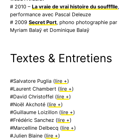
# 2010 –
La vraie de vrai histoire du souffflle
,
performance avec Pascal Deleuze
# 2009
Secret Port
, phono photographie par
Myriam Balaÿ et Dominique Balaÿ
Textes & Entretiens
#Salvatore Puglia (
lire +
)
#Laurent Chambert (
lire +
)
#David Christoffel (
lire +
)
#Noël Akchoté (
lire +
)
#Guillaume Loizillon (
lire +
)
#Frédéric Sanchez (
lire +
)
#Marcelline Delbecq (
lire +
)
#Julien Blaine (
lire +
)