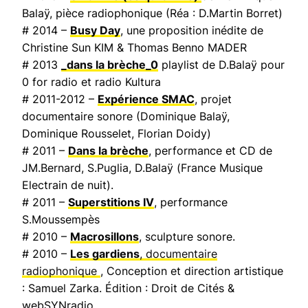
Balaÿ, pièce radiophonique (Réa : D.Martin Borret)
# 2014 –
Busy Day
, une proposition inédite de
Christine Sun KIM & Thomas Benno MADER
# 2013
_dans la brèche_0
playlist de D.Balaÿ pour
0 for radio et radio Kultura
# 2011-2012 –
Expérience SMAC
, projet
documentaire sonore (Dominique Balaÿ,
Dominique Rousselet, Florian Doidy)
# 2011 –
Dans la brèche
, performance et CD de
JM.Bernard, S.Puglia, D.Balaÿ (
France Musique
Electrain de nuit
).
# 2011 –
Superstitions IV
, performance
S.Moussempès
# 2010 –
Macrosillons
, sculpture sonore.
# 2010 –
Les gardiens
, documentaire
radiophonique
, Conception et direction artistique
: Samuel Zarka. Édition : Droit de Cités &
webSYNradio.